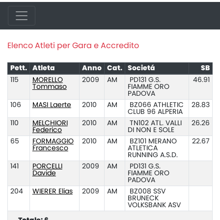
Elenco Atleti per Gara e Accredito
Pett.
Atleta
Anno
Cat.
Societá
SB
115
MORELLO
2009
AM
PD131 G.S.
46.91
Tommaso
FIAMME ORO
PADOVA
106
MASI Laerte
2010
AM
BZ066 ATHLETIC
28.83
CLUB 96 ALPERIA
110
MELCHIORI
2010
AM
TN102 ATL. VALLI
26.26
Federico
DI NON E SOLE
65
FORMAGGIO
2010
AM
BZ101 MERANO
22.67
Francesco
ATLETICA
RUNNING A.S.D.
141
PORCELLI
2009
AM
PD131 G.S.
Davide
FIAMME ORO
PADOVA
204
WIERER Elias
2009
AM
BZ008 SSV
BRUNECK
VOLKSBANK ASV