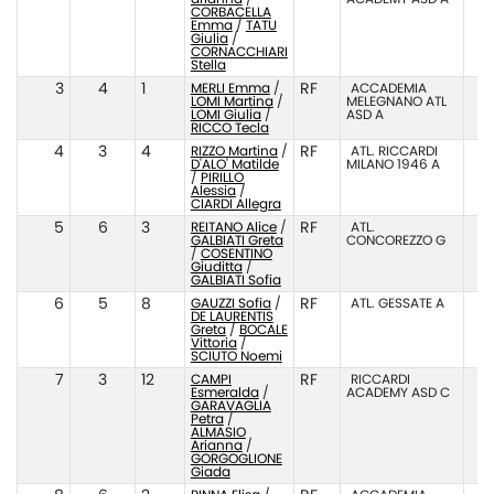
CORBACELLA
Emma
/
TATU
Giulia
/
CORNACCHIARI
Stella
3
4
1
MERLI Emma
/
RF
ACCADEMIA
LOMI Martina
/
MELEGNANO ATL
LOMI Giulia
/
ASD A
RICCO Tecla
4
3
4
RIZZO Martina
/
RF
ATL. RICCARDI
D'ALO' Matilde
MILANO 1946 A
/
PIRILLO
Alessia
/
CIARDI Allegra
5
6
3
REITANO Alice
/
RF
ATL.
GALBIATI Greta
CONCOREZZO G
/
COSENTINO
Giuditta
/
GALBIATI Sofia
6
5
8
GAUZZI Sofia
/
RF
ATL. GESSATE A
DE LAURENTIS
Greta
/
BOCALE
Vittoria
/
SCIUTO Noemi
7
3
12
CAMPI
RF
RICCARDI
Esmeralda
/
ACADEMY ASD C
GARAVAGLIA
Petra
/
ALMASIO
Arianna
/
GORGOGLIONE
Giada