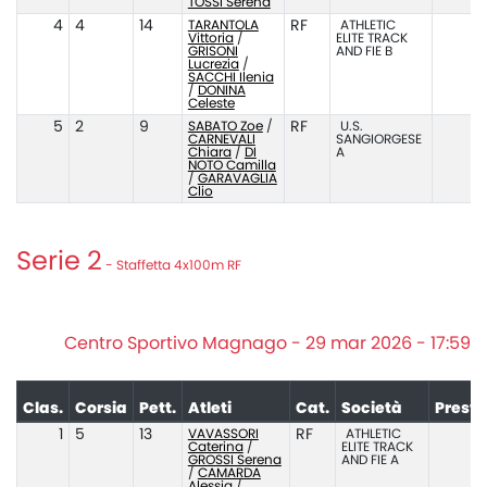
TOSSI Serena
4
4
14
TARANTOLA
RF
ATHLETIC
Vittoria
/
ELITE TRACK
GRISONI
AND FIE B
Lucrezia
/
SACCHI Ilenia
/
DONINA
Celeste
5
2
9
SABATO Zoe
/
RF
U.S.
CARNEVALI
SANGIORGESE
Chiara
/
DI
A
NOTO Camilla
/
GARAVAGLIA
Clio
Serie 2
- Staffetta 4x100m RF
Centro Sportivo Magnago - 29 mar 2026 - 17:59
Clas.
Corsia
Pett.
Atleti
Cat.
Società
Presta
1
5
13
VAVASSORI
RF
ATHLETIC
Caterina
/
ELITE TRACK
GROSSI Serena
AND FIE A
/
CAMARDA
Alessia
/