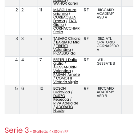
WAHOR Karen
2
2
11
MAGGI Laura
RF
RICCARDI
arianna
/
ACADEMY
CORBACELLA
ASD A
Emma
/
TATU
Giulia
/
CORNACCHIARI
Stella
3
3
5
TABARO Chiara
RF
SEZ. ATL.
/
BARBATO Mia
ORATORIO
/
TIBERTI
CORNAREDO
Valentina
/
A
PICASSO Ida
4
4
7
BERTELLI Dalia
RF
ATL.
giulia
/
GESSATE B
ALESSANDRINI
Valentina
/
PAGANI Amelie
/
COMOTTI
Victoria virgin
5
6
10
BOSONI
RF
RICCARDI
Ludovica
/
ACADEMY
DURZO
ASD B
Rebecca
/
RIVA Adelaide
/
ADORATO
Nicole
Serie 3
- Staffetta 4x100m RF