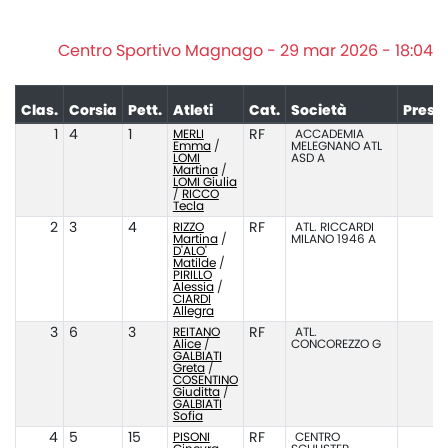
Centro Sportivo Magnago - 29 mar 2026 - 18:04
Clas.
Corsia
Pett.
Atleti
Cat.
Società
Prest
1
4
1
MERLI
RF
ACCADEMIA
Emma
/
MELEGNANO ATL
LOMI
ASD A
Martina
/
LOMI Giulia
/
RICCO
Tecla
2
3
4
RIZZO
RF
ATL. RICCARDI
Martina
/
MILANO 1946 A
D'ALO'
Matilde
/
PIRILLO
Alessia
/
CIARDI
Allegra
3
6
3
REITANO
RF
ATL.
Alice
/
CONCOREZZO G
GALBIATI
Greta
/
COSENTINO
Giuditta
/
GALBIATI
Sofia
4
5
15
PISONI
RF
CENTRO