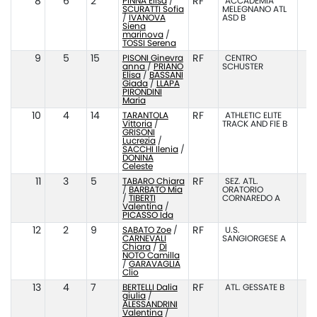
8
6
2
PINNA Elisa
/
RF
ACCADEMIA
SCURATTI Sofia
MELEGNANO ATL
/
IVANOVA
ASD B
Siena
marinova
/
TOSSI Serena
9
5
15
PISONI Ginevra
RF
CENTRO
anna
/
PRIANO
SCHUSTER
Elisa
/
BASSANI
Giada
/
LLAPA
PIRONDINI
Maria
10
4
14
TARANTOLA
RF
ATHLETIC ELITE
Vittoria
/
TRACK AND FIE B
GRISONI
Lucrezia
/
SACCHI Ilenia
/
DONINA
Celeste
11
3
5
TABARO Chiara
RF
SEZ. ATL.
/
BARBATO Mia
ORATORIO
/
TIBERTI
CORNAREDO A
Valentina
/
PICASSO Ida
12
2
9
SABATO Zoe
/
RF
U.S.
CARNEVALI
SANGIORGESE A
Chiara
/
DI
NOTO Camilla
/
GARAVAGLIA
Clio
13
4
7
BERTELLI Dalia
RF
ATL. GESSATE B
giulia
/
ALESSANDRINI
Valentina
/