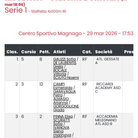
mar 18:06)
Serie 1
- Staffetta 4x100m RF
Centro Sportivo Magnago - 29 mar 2026 - 17:53
Clas.
Corsia
Pett.
Atleti
Cat.
Società
Prest
1
5
8
GAUZZI Sofia
/
RF
ATL. GESSATE
DE LAURENTIS
A
Greta
/
BOCALE
Vittoria
/
SCIUTO Noemi
2
3
12
CAMPI
RF
RICCARDI
Esmeralda
/
ACADEMY ASD
GARAVAGLIA
C
Petra
/
ALMASIO
Arianna
/
GORGOGLIONE
Giada
3
6
2
PINNA Elisa
/
RF
ACCADEMIA
SCURATTI
MELEGNANO
Sofia
/
ATL ASD B
IVANOVA
Siena
marinova
/