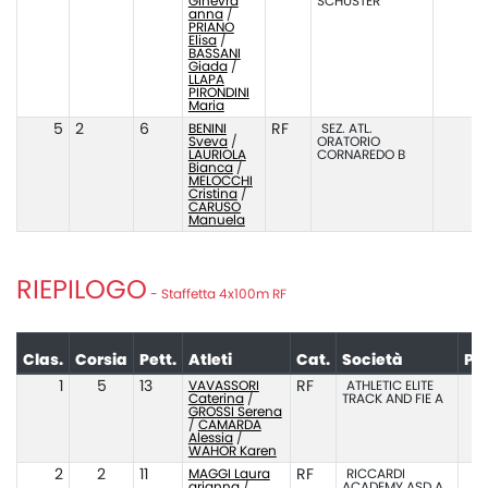
Ginevra
SCHUSTER
anna
/
PRIANO
Elisa
/
BASSANI
Giada
/
LLAPA
PIRONDINI
Maria
5
2
6
BENINI
RF
SEZ. ATL.
Sveva
/
ORATORIO
LAURIOLA
CORNAREDO B
Bianca
/
MELOCCHI
Cristina
/
CARUSO
Manuela
RIEPILOGO
- Staffetta 4x100m RF
Clas.
Corsia
Pett.
Atleti
Cat.
Società
Pr
1
5
13
VAVASSORI
RF
ATHLETIC ELITE
Caterina
/
TRACK AND FIE A
GROSSI Serena
/
CAMARDA
Alessia
/
WAHOR Karen
2
2
11
MAGGI Laura
RF
RICCARDI
arianna
/
ACADEMY ASD A