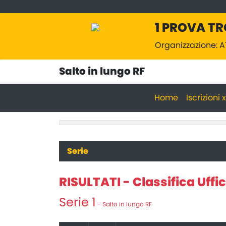
1 PROVA TR
Organizzazione:
Salto in lungo RF
Home
Iscrizioni
Serie
RISULTATI - Classifica Uffic
Serie 1
- Salto in lungo RF