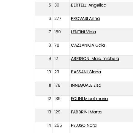
5
30
BERTELLI Angelica
6
277
PROVASI Anna
7
189
LENTINI Viola
8
78
CAZZANIGA Gaia
9
12
ARRIGONI Maia michela
10
23
BASSANI Giada
11
178
INNEGUALE Elsa
12
139
FOLINI Micol maria
13
129
FABBRINI Marta
14
255
PELUSO Nora