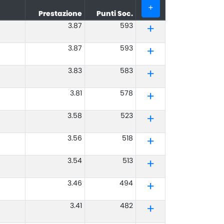
+
Prestazione
Punti Soc.
3.87
593
3.87
593
3.83
583
3.81
578
3.58
523
3.56
518
3.54
513
3.46
494
3.41
482