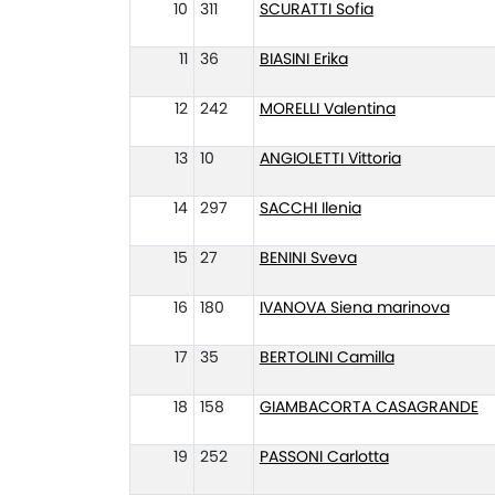
10
311
SCURATTI Sofia
11
36
BIASINI Erika
12
242
MORELLI Valentina
13
10
ANGIOLETTI Vittoria
14
297
SACCHI Ilenia
15
27
BENINI Sveva
16
180
IVANOVA Siena marinova
17
35
BERTOLINI Camilla
18
158
GIAMBACORTA CASAGRANDE
19
252
PASSONI Carlotta