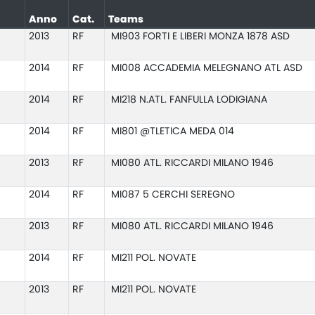
Anno
Cat.
Teams
2013
RF
MI903 FORTI E LIBERI MONZA 1878 ASD
2014
RF
MI008 ACCADEMIA MELEGNANO ATL ASD
2014
RF
MI218 N.ATL. FANFULLA LODIGIANA
2014
RF
MI801 @TLETICA MEDA 014
2013
RF
MI080 ATL. RICCARDI MILANO 1946
2014
RF
MI087 5 CERCHI SEREGNO
2013
RF
MI080 ATL. RICCARDI MILANO 1946
2014
RF
MI211 POL. NOVATE
2013
RF
MI211 POL. NOVATE