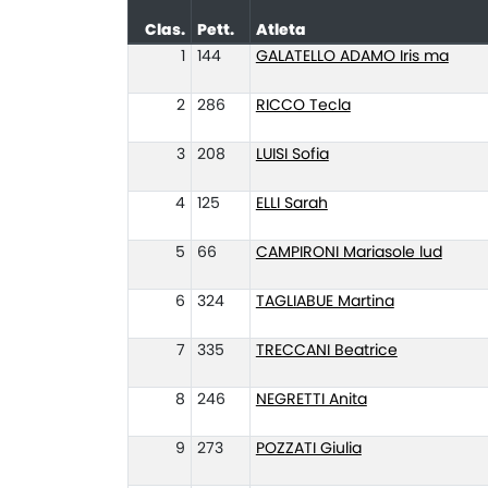
Clas.
Pett.
Atleta
1
144
GALATELLO ADAMO Iris ma
2
286
RICCO Tecla
3
208
LUISI Sofia
4
125
ELLI Sarah
5
66
CAMPIRONI Mariasole lud
6
324
TAGLIABUE Martina
7
335
TRECCANI Beatrice
8
246
NEGRETTI Anita
9
273
POZZATI Giulia