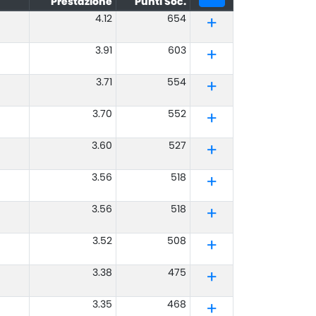
Prestazione
Punti Soc.
4.12
654
3.91
603
3.71
554
3.70
552
3.60
527
3.56
518
3.56
518
3.52
508
3.38
475
3.35
468