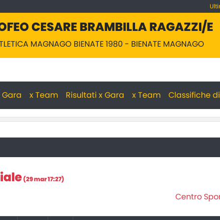
Ult
OFEO CESARE BRAMBILLA RAGAZZI/E
 ATLETICA MAGNAGO BIENATE 1980 - BIENATE MAGNAGO
 x Gara
x Team
Risultati x Gara
x Team
Classifiche d
iale
(29 mar 17:27)
Centro Spor