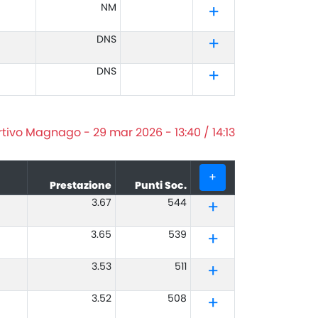
NM
DNS
DNS
tivo Magnago - 29 mar 2026 - 13:40 / 14:13
+
Prestazione
Punti Soc.
3.67
544
3.65
539
3.53
511
3.52
508