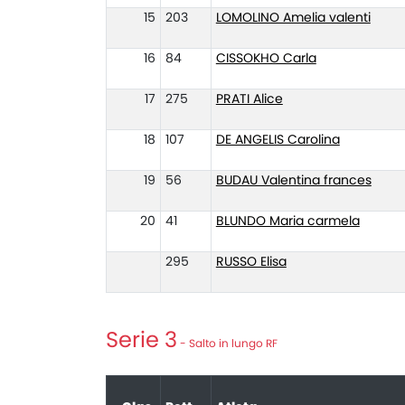
15
203
LOMOLINO Amelia valenti
16
84
CISSOKHO Carla
17
275
PRATI Alice
18
107
DE ANGELIS Carolina
19
56
BUDAU Valentina frances
20
41
BLUNDO Maria carmela
295
RUSSO Elisa
Serie 3
- Salto in lungo RF