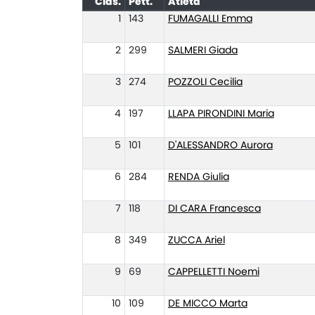
Clas.
Pett.
Atleta
1
143
FUMAGALLI Emma
2
299
SALMERI Giada
3
274
POZZOLI Cecilia
4
197
LLAPA PIRONDINI Maria
5
101
D'ALESSANDRO Aurora
6
284
RENDA Giulia
7
118
DI CARA Francesca
8
349
ZUCCA Ariel
9
69
CAPPELLETTI Noemi
10
109
DE MICCO Marta