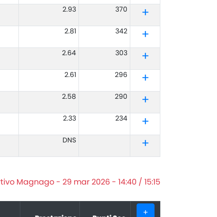
2.93
370
2.81
342
2.64
303
2.61
296
2.58
290
2.33
234
DNS
tivo Magnago - 29 mar 2026 - 14:40 / 15:15
+