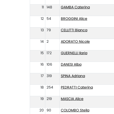
11
148
GAMBA Caterina
12
54
BROGGINI Alice
13
79
CELLITTI Bianca
14
2
ADORATO Nicole
15
172
GUERNELLI Ilaria
16
106
DANESI Alba
17
319
SPINA Adriana
18
254
PEDRATTI Caterina
19
219
MASCIA Alice
20
90
COLOMBO Stella