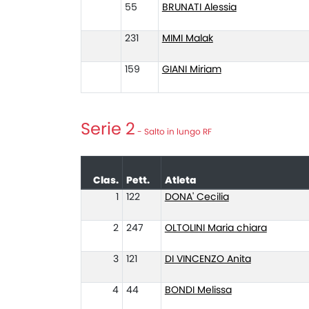
55
BRUNATI Alessia
231
MIMI Malak
159
GIANI Miriam
Serie 2
- Salto in lungo RF
Clas.
Pett.
Atleta
1
122
DONA' Cecilia
2
247
OLTOLINI Maria chiara
3
121
DI VINCENZO Anita
4
44
BONDI Melissa