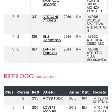
MONACO
FORTI E
Jacopo
LIBERI
MONZA
1878 ASD
3
5
341
VERGANI
2014
RM
MI066
Andrea
SCUOLA
SPORTIVA
ATL. PUNTO
IT
4
2
126
ELLI
2014
RM
MI922
Tommaso
ATLETICA
DESIO ASD
5
6
184
LANKIN
2014
RM
MI068
Damian
ATHLETIC
CLUB
VILLASANTA
RIEPILOGO
- 60 metri RM
Clas.
Corsia
Pett.
Atleta
Anno
Cat.
Società
1
2
293
ROSSI Fabio
2013
RM
MI798 MIL
ATLETICA
2
1
206
LOVERE
2013
RM
MI102 P.B.M
Manuel
BOVISIO