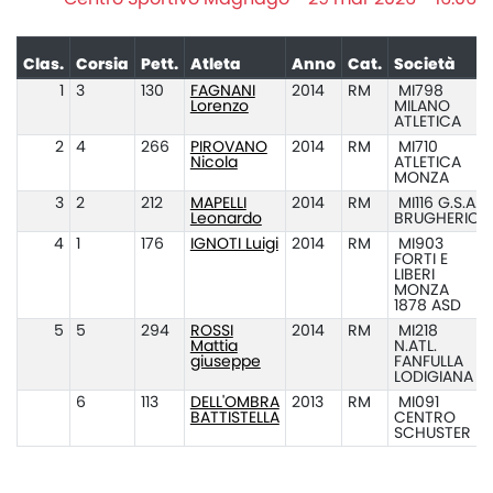
Clas.
Corsia
Pett.
Atleta
Anno
Cat.
Società
1
3
130
FAGNANI
2014
RM
MI798
Lorenzo
MILANO
ATLETICA
2
4
266
PIROVANO
2014
RM
MI710
Nicola
ATLETICA
MONZA
3
2
212
MAPELLI
2014
RM
MI116 G.S.A.
Leonardo
BRUGHERIO
4
1
176
IGNOTI Luigi
2014
RM
MI903
FORTI E
LIBERI
MONZA
1878 ASD
5
5
294
ROSSI
2014
RM
MI218
Mattia
N.ATL.
giuseppe
FANFULLA
LODIGIANA
6
113
DELL'OMBRA
2013
RM
MI091
BATTISTELLA
CENTRO
SCHUSTER