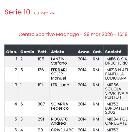
Serie 10
- 60 metri RM
Centro Sportivo Magnago - 29 mar 2026 - 16:19
Clas.
Corsia
Pett.
Atleta
Anno
Cat.
Società
1
2
185
LANZINI
2014
RM
MI116 G.S.A.
Stefano
BRUGHERIO
2
5
136
FERRARI
2014
RM
MI218 N.ATL.
SOLER
FANFULLA
Manuel
LODIGIANA
3
1
191
LERI Luca
2014
RM
MI066
SCUOLA
SPORTIVA ATL
PUNTO IT
4
6
307
SCIARRA
2014
RM
MI352
Federico
EUROATLETIC
2002
5
3
291
ROGATO
2014
RM
MI094 POL.
Andrea
CARUGATE
6
4
99
CRIVELLARO
2014
RM
MI352