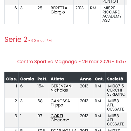
PUNTO IT
6
3
28
BERETTA
2013
RM
MI820
Giorgio
RICCARDI
ACADEMY
ASD
Serie 2
- 60 metri RM
Centro Sportivo Magnago - 29 mar 2026 - 15:57
Clas.
Corsia
Pett.
Atleta
Anno
Cat.
Società
1
6
154
GERENZANI
2013
RM
MI087 5
Nicholas
CERCHI
SEREGNO
2
3
68
CANOSSA
2013
RM
MI158
Filippo
ATL.
GESSATE
3
1
97
CORTI
2013
RM
MI158
Giacomo
ATL.
GESSATE