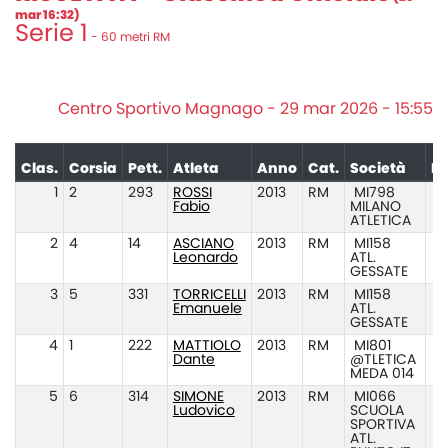
mar 16:32)
Serie 1
- 60 metri RM
Centro Sportivo Magnago - 29 mar 2026 - 15:55
Clas.
Corsia
Pett.
Atleta
Anno
Cat.
Società
Pr
1
2
293
ROSSI
2013
RM
MI798
Fabio
MILANO
ATLETICA
2
4
14
ASCIANO
2013
RM
MI158
Leonardo
ATL.
GESSATE
3
5
331
TORRICELLI
2013
RM
MI158
Emanuele
ATL.
GESSATE
4
1
222
MATTIOLO
2013
RM
MI801
Dante
@TLETICA
MEDA 014
5
6
314
SIMONE
2013
RM
MI066
Ludovico
SCUOLA
SPORTIVA
ATL.