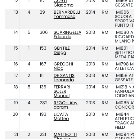
12
1
97
CORTI
2013
RM
MI158 ATL.
Giacomo
GESSATE
13
4
29
BERNARDELLI
2014
RM
MI066
Tommaso
SCUOLA
SPORTIVA A
PUNTO IT
14
5
306
SCARINGELLA
2013
RM
MI080 ATL.
Edoardo
RICCARDI
MILANO 194
15
1
153
GENTILE
2014
RM
MI801
Diego
@TLETICA
MEDA 014
16
4
167
GRECCHI
2013
RM
MI798 MIL
Nico
ATLETICA
17
2
111
DE SANTIS
2013
RM
MI158 ATL.
Leonardo
GESSATE
18
5
136
FERRARI
2014
RM
MI218 N.ATL
SOLER
FANFULLA
Manuel
LODIGIANA
19
4
282
REGOLI Aby
2013
RM
MI065 ATL.
abram
CONCOREZ
20
4
193
LICATA
2013
RM
MI844
Matteo
ATHLETIC EL
TRACK AND
FIELD
21
2
221
MATTEOTTI
2013
RM
MI094 POL.