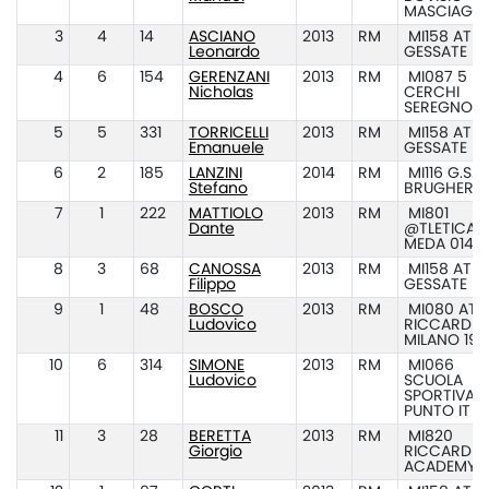
MASCIAGO
3
4
14
ASCIANO
2013
RM
MI158 ATL.
Leonardo
GESSATE
4
6
154
GERENZANI
2013
RM
MI087 5
Nicholas
CERCHI
SEREGNO
5
5
331
TORRICELLI
2013
RM
MI158 ATL.
Emanuele
GESSATE
6
2
185
LANZINI
2014
RM
MI116 G.S.A.
Stefano
BRUGHERIO
7
1
222
MATTIOLO
2013
RM
MI801
Dante
@TLETICA
MEDA 014
8
3
68
CANOSSA
2013
RM
MI158 ATL.
Filippo
GESSATE
9
1
48
BOSCO
2013
RM
MI080 ATL.
Ludovico
RICCARDI
MILANO 194
10
6
314
SIMONE
2013
RM
MI066
Ludovico
SCUOLA
SPORTIVA A
PUNTO IT
11
3
28
BERETTA
2013
RM
MI820
Giorgio
RICCARDI
ACADEMY 