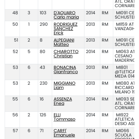
ATL. ORATO
CORNARED
48
3
103
D'AQUARO
2014
RM
MI091 CEN
Carlo maria
SCHUSTER
50
1
290
RODRIGUEZ
2013
RM
MI159 ATL.
SANCHEZ
VANZAGHE
Erick
51
2
8
ALPEGIANI
2013
RM
MI091 CEN
Matteo
SCHUSTER
52
5
80
CHIAROTTO
2014
RM
MI063 ATL.
Christian
CESANO
MADERNO
53
6
43
BONACINA
2013
RM
MI801
Gianfranco
@TLETICA
MEDA 014
53
2
230
MIGGIANO
2013
RM
MI080 ATL.
Liam
RICCARDI
MILANO 194
55
6
16
ASSENZA
2014
RM
MI093 SEZ.
Enea
ATL. ORATO
CORNARED
56
2
126
ELLI
2014
RM
MI922
Tommaso
ATLETICA
DESIO ASD
57
6
71
CARFI'
2014
RM
MI066
Emanuele
SCUOLA