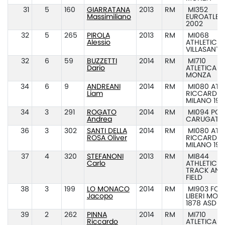
31
5
160
GIARRATANA
2013
RM
MI352
Massimiliano
EUROATLET
2002
32
5
265
PIROLA
2013
RM
MI068
Alessio
ATHLETIC C
VILLASANTA
32
6
59
BUZZETTI
2014
RM
MI710
Dario
ATLETICA
MONZA
34
6
9
ANDREANI
2014
RM
MI080 ATL.
Liam
RICCARDI
MILANO 194
34
3
291
ROGATO
2014
RM
MI094 POL.
Andrea
CARUGATE
36
3
302
SANTI DELLA
2014
RM
MI080 ATL.
ROSA Oliver
RICCARDI
MILANO 194
37
4
320
STEFANONI
2013
RM
MI844
Carlo
ATHLETIC EL
TRACK AND
FIELD
38
3
199
LO MONACO
2014
RM
MI903 FORT
Jacopo
LIBERI MON
1878 ASD
39
2
262
PINNA
2014
RM
MI710
Riccardo
ATLETICA