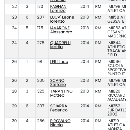
Claudio
CARUGATE
22
3
130
FAGNANI
2014
RM
MI798 MIL
Lorenzo
ATLETICA
23
6
207
LUCA' Leone
2013
RM
MI158 ATL.
lorenzo
GESSATE
24
5
175
IAVARONE
2013
RM
MI063 ATL.
Alessandro
CESANO
MADERNO
24
4
278
QUADRELLI
2014
RM
MI844
Mattia
ATHLETIC EL
TRACK AND
FIELD
26
1
191
LERI Luca
2014
RM
MI066
SCUOLA
SPORTIVA A
PUNTO IT
26
2
305
SCANO
2013
RM
MI798 MIL
Stefano
ATLETICA
28
3
325
TARANTINO
2013
RM
MI820
Matteo
RICCARDI
ACADEMY 
29
6
307
SCIARRA
2014
RM
MI352
Federico
EUROATLET
2002
30
4
266
PIROVANO
2014
RM
MI710
Nicola
ATLETICA
MONZA