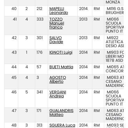
MONZA
40
2
212
MAPELLI
2014
RM
MI116 G.S.A.
Leonardo
BRUGHERIO
41
4
333
TOZZO
2013
RM
MI066
Manuel
SCUOLA
franco
SPORTIVA A
PUNTO IT
42
3
301
SALVO
2013
RM
MI922
Davide
ATLETICA
DESIO ASD
43
1
176
IGNOTI Luigi
2014
RM
MI903 FORT
LIBERI MON
1878 ASD
44
4
57
BUETI Mattia
2014
RM
MI065 ATL.
CONCOREZ
45
4
3
AGOSTO
2014
RM
MI063 ATL.
Alberto
CESANO
MADERNO
46
5
341
VERGANI
2014
RM
MI066
Andrea
SCUOLA
SPORTIVA A
PUNTO IT
47
3
171
GUALANDRIS
2014
RM
MI063 ATL.
Matteo
CESANO
MADERNO
48
3
313
SGUERA Luca
2014
RM
MI093 SEZ.