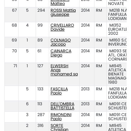
Matteo
NOVATE
67
5
294
ROSSI Mattia
2014
RM
MI218 N.ATL
giuseppe
FANFULLA
LODIGIANA
68
4
99
CRIVELLARO
2014
RM
MI352
Davide
EUROATLET
2002
69
1
89
COLNAGO
2014
RM
MI160 S.O.I.
Jacopo
INVERUNO
70
5
61
CAINARCA
2014
RM
MI093 SEZ.
Diego
ATL. ORATO
CORNARED
71
1
127
ELWERSH
2014
RM
MI945
Anas
ATLETICA
mohamed sa
BIENATE
MAGNAGO
1980
5
133
FASCILLA
2013
RM
MI218 N.ATL
Paolo
FANFULLA
LODIGIANA
6
113
DELL'OMBRA
2013
RM
MI091 CEN
BATTISTELLA
SCHUSTER
3
287
RIMONDINI
2014
RM
MI091 CEN
Paolo
SCHUSTER
2
316
SORTE
2014
RM
MI945
Christian
ATLETICA