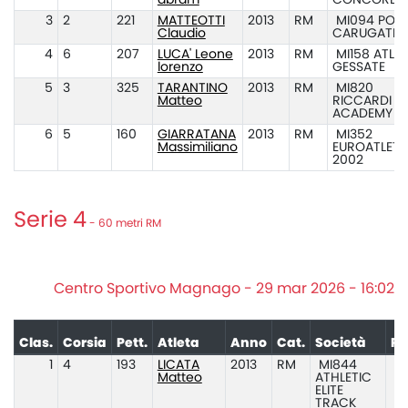
abram
CONCOREZ
3
2
221
MATTEOTTI
2013
RM
MI094 POL.
Claudio
CARUGATE
4
6
207
LUCA' Leone
2013
RM
MI158 ATL.
lorenzo
GESSATE
5
3
325
TARANTINO
2013
RM
MI820
Matteo
RICCARDI
ACADEMY A
6
5
160
GIARRATANA
2013
RM
MI352
Massimiliano
EUROATLETI
2002
Serie 4
- 60 metri RM
Centro Sportivo Magnago - 29 mar 2026 - 16:02
Clas.
Corsia
Pett.
Atleta
Anno
Cat.
Società
Pr
1
4
193
LICATA
2013
RM
MI844
Matteo
ATHLETIC
ELITE
TRACK