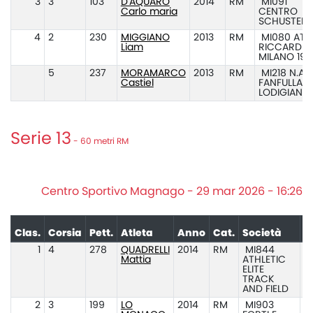
3
3
103
D'AQUARO
2014
RM
MI091
Carlo maria
CENTRO
SCHUSTER
4
2
230
MIGGIANO
2013
RM
MI080 ATL.
Liam
RICCARDI
MILANO 194
5
237
MORAMARCO
2013
RM
MI218 N.ATL
Castiel
FANFULLA
LODIGIANA
Serie 13
- 60 metri RM
Centro Sportivo Magnago - 29 mar 2026 - 16:26
Clas.
Corsia
Pett.
Atleta
Anno
Cat.
Società
P
1
4
278
QUADRELLI
2014
RM
MI844
Mattia
ATHLETIC
ELITE
TRACK
AND FIELD
2
3
199
LO
2014
RM
MI903