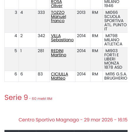
ROSA
MILANO
Oliver
1946
3
4
333
TOZZO
2013
RM
MI066
Manuel
SCUOLA
franco
SPORTIVA
ATL. PUNTO
IT
4
2
342
VILLA
2014
RM
MI798
Sebastiano
MILANO
ATLETICA
5
1
281
REDINI
2014
RM
MI903
Martino
FORTI E
LIBERI
MONZA
1878 ASD
6
6
83
CICIULLA
2014
RM
MI116 G.S.A.
Matteo
BRUGHERIO
Serie 9
- 60 metri RM
Centro Sportivo Magnago - 29 mar 2026 - 16:15