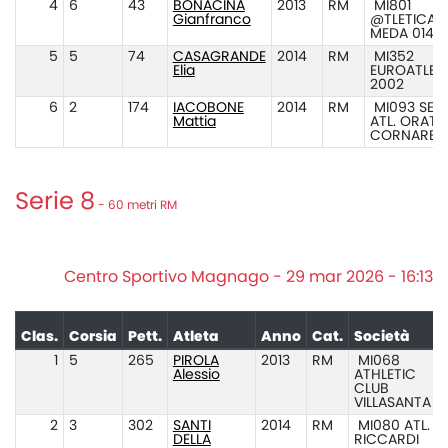
4
6
43
BONACINA
2013
RM
MI801
Gianfranco
@TLETICA
MEDA 014
5
5
74
CASAGRANDE
2014
RM
MI352
Elia
EUROATLET
2002
6
2
174
IACOBONE
2014
RM
MI093 SEZ.
Mattia
ATL. ORATO
CORNARED
Serie 8
- 60 metri RM
Centro Sportivo Magnago - 29 mar 2026 - 16:13
Clas.
Corsia
Pett.
Atleta
Anno
Cat.
Società
1
5
265
PIROLA
2013
RM
MI068
Alessio
ATHLETIC
CLUB
VILLASANTA
2
3
302
SANTI
2014
RM
MI080 ATL.
DELLA
RICCARDI