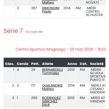
Matteo
NOVATE
3
287
RIMONDINI
2014
RM
MI091
Paolo
CENTRO
SCHUSTER
Serie 7
- 60 metri RM
Centro Sportivo Magnago - 29 mar 2026 - 16:12
Clas.
Corsia
Pett.
Atleta
Anno
Cat.
Società
1
4
29
BERNARDELLI
2014
RM
MI066
Tommaso
SCUOLA
SPORTIVA A
PUNTO IT
2
3
171
GUALANDRIS
2014
RM
MI063 ATL.
Matteo
CESANO
MADERNO
3
1
290
RODRIGUEZ
2013
RM
MI159 ATL.
SANCHEZ
VANZAGHE
Erick