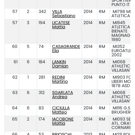
SPORTIVA A
PUNTO IT
57
2
342
VILLA
2014
RM
MI798 MIL
Sebastiano
ATLETICA
57
3
194
LICATESE
2014
RM
MI945
Mattia
ATLETICA
BIENATE
MAGNAGO
1980
60
5
74
CASAGRANDE
2014
RM
MI352
Elia
EUROATLET
2002
61
6
184
LANKIN
2014
RM
MI068
Damian
ATHLETIC C
VILLASANTA
62
1
281
REDINI
2014
RM
MI903 FORT
Martino
LIBERI MON
1878 ASD
63
6
312
SGARLATA
2014
RM
MI068
Andrea
ATHLETIC C
VILLASANTA
64
6
83
CICIULLA
2014
RM
MI116 G.S.A.
Matteo
BRUGHERIO
65
2
174
IACOBONE
2014
RM
MI093 SEZ.
Mattia
ATL. ORATO
CORNARED
66
4
53
BRIOSCHI
2013
RM
MI211 POL.