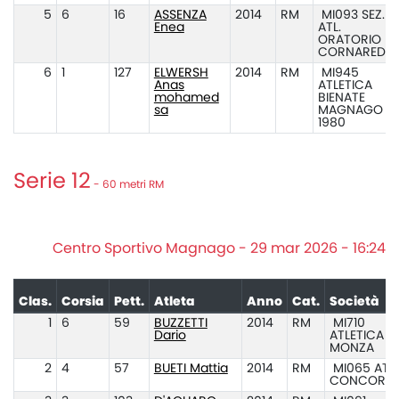
5
6
16
ASSENZA
2014
RM
MI093 SEZ.
Enea
ATL.
ORATORIO
CORNAREDO
6
1
127
ELWERSH
2014
RM
MI945
Anas
ATLETICA
mohamed
BIENATE
sa
MAGNAGO
1980
Serie 12
- 60 metri RM
Centro Sportivo Magnago - 29 mar 2026 - 16:24
Clas.
Corsia
Pett.
Atleta
Anno
Cat.
Società
1
6
59
BUZZETTI
2014
RM
MI710
Dario
ATLETICA
MONZA
2
4
57
BUETI Mattia
2014
RM
MI065 ATL.
CONCOREZ