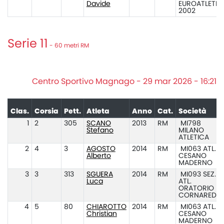
Davide
EUROATLETIC
2002
Serie 11
- 60 metri RM
Centro Sportivo Magnago - 29 mar 2026 - 16:21
Clas.
Corsia
Pett.
Atleta
Anno
Cat.
Società
1
2
305
SCANO
2013
RM
MI798
Stefano
MILANO
ATLETICA
2
4
3
AGOSTO
2014
RM
MI063 ATL.
Alberto
CESANO
MADERNO
3
3
313
SGUERA
2014
RM
MI093 SEZ.
Luca
ATL.
ORATORIO
CORNAREDO
4
5
80
CHIAROTTO
2014
RM
MI063 ATL.
Christian
CESANO
MADERNO