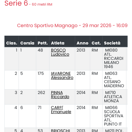
Serie 6
- 60 metri RM
Centro Sportivo Magnago - 29 mar 2026 - 16:09
Clas.
Corsia
Pett.
Atleta
Anno
Cat.
Società
P
1
1
48
BOSCO
2013
RM
MI080
Ludovico
ATL.
RICCARDI
MILANO
1946
2
5
175
IAVARONE
2013
RM
MI063
Alessandro
ATL.
CESANO
MADERNO
3
2
262
PINNA
2014
RM
MI710
Riccardo
ATLETICA
MONZA
4
6
71
CARFI'
2014
RM
MI066
Emanuele
SCUOLA
SPORTIVA
ATL.
PUNTO IT
5
4
53
BRIOSCHI
2013
RM
MI211 POL.