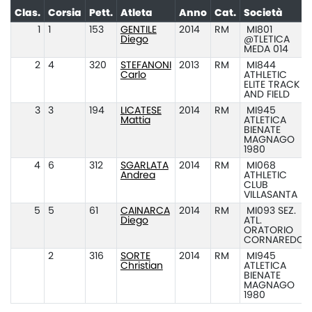
Clas.
Corsia
Pett.
Atleta
Anno
Cat.
Società
1
1
153
GENTILE
2014
RM
MI801
Diego
@TLETICA
MEDA 014
2
4
320
STEFANONI
2013
RM
MI844
Carlo
ATHLETIC
ELITE TRACK
AND FIELD
3
3
194
LICATESE
2014
RM
MI945
Mattia
ATLETICA
BIENATE
MAGNAGO
1980
4
6
312
SGARLATA
2014
RM
MI068
Andrea
ATHLETIC
CLUB
VILLASANTA
5
5
61
CAINARCA
2014
RM
MI093 SEZ.
Diego
ATL.
ORATORIO
CORNAREDO
2
316
SORTE
2014
RM
MI945
Christian
ATLETICA
BIENATE
MAGNAGO
1980