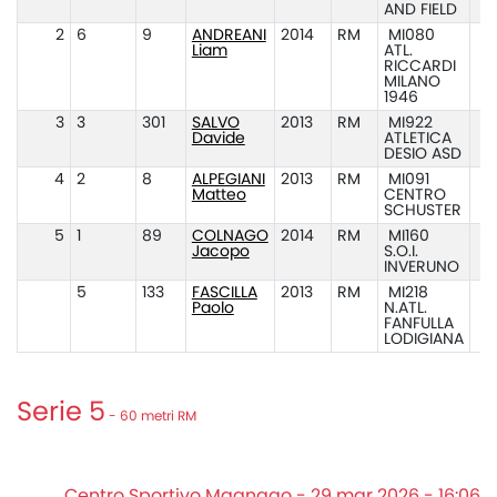
AND FIELD
2
6
9
ANDREANI
2014
RM
MI080
Liam
ATL.
RICCARDI
MILANO
1946
3
3
301
SALVO
2013
RM
MI922
Davide
ATLETICA
DESIO ASD
4
2
8
ALPEGIANI
2013
RM
MI091
Matteo
CENTRO
SCHUSTER
5
1
89
COLNAGO
2014
RM
MI160
Jacopo
S.O.I.
INVERUNO
5
133
FASCILLA
2013
RM
MI218
Paolo
N.ATL.
FANFULLA
LODIGIANA
Serie 5
- 60 metri RM
Centro Sportivo Magnago - 29 mar 2026 - 16:06