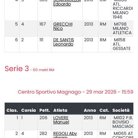
4
5
306
SCARINGELLA
2013
RM
MI080
Edoardo
ATL.
RICCARDI
MILANO
1946
5
4
167
GRECCHI
2013
RM
MI798
Nico
MILANO
ATLETICA
6
2
111
DE SANTIS
2013
RM
MI158
Leonardo
ATL.
GESSATE
Serie 3
- 60 metri RM
Centro Sportivo Magnago - 29 mar 2026 - 15:59
Clas.
Corsia
Pett.
Atleta
Anno
Cat.
Società
1
1
206
LOVERE
2013
RM
MI102 P.B.M.
Manuel
BOVISIO
MASCIAGO
2
4
282
REGOLI Aby
2013
RM
MI065 ATL.