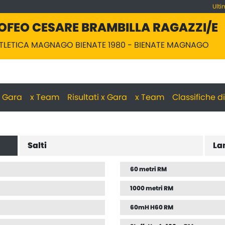
Ulti
OFEO CESARE BRAMBILLA RAGAZZI/E
 ATLETICA MAGNAGO BIENATE 1980 - BIENATE MAGNAGO
 x Gara
x Team
Risultati x Gara
x Team
Classifiche d
Salti
La
60 metri RM
1000 metri RM
60mH H60 RM