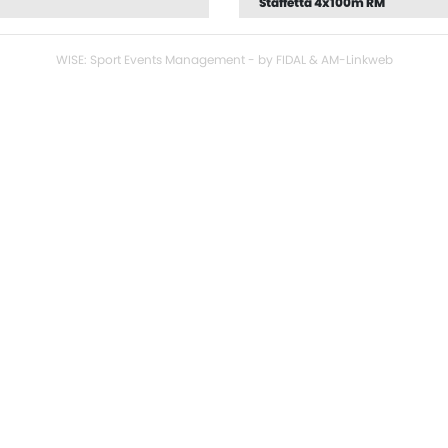
Staffetta 4x100m RM
WISE: Sport Events Management - by FIDAL & AM-Linkweb