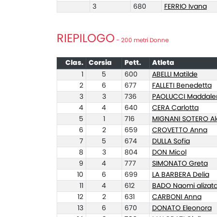
3
680
FERRIO Ivana
RIEPILOGO
- 200 metri Donne
Clas.
Corsia
Pett.
Atleta
1
5
600
ABELLI Matilde
2
6
677
FALLETI Benedetta
3
3
736
PAOLUCCI Maddale
4
4
640
CERA Carlotta
5
1
716
MIGNANI SOTERO Al
6
2
659
CROVETTO Anna
7
5
674
DULLA Sofia
8
3
804
DON Micol
9
4
777
SIMONATO Greta
10
6
699
LA BARBERA Delia
11
4
612
BADO Naomi alizat
12
2
631
CARBONI Anna
13
6
670
DONATO Eleonora