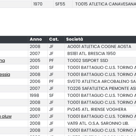
1970
SF55
TO015 ATLETICA CANAVESAN
Anno
Cat.
Società
2008
JF
AO001 ATLETICA COGNE AOSTA
2007
JF
BS181 ATL. BRESCIA 1950
na
2005
PF
TO002 SISPORT SSD
2001
SF
TO001 BATTAGLIO C.U.S. TORINO 
essia
2008
JF
TO001 BATTAGLIO C.U.S. TORINO 
2006
PF
SV070 ATLETICA ARCOBALENO S
2007
JF
TO226 SAFATLETICA PIEMONTE AS
1998
SF
TO001 BATTAGLIO C.U.S. TORINO 
2008
JF
TO001 BATTAGLIO C.U.S. TORINO 
2008
JF
PV245 ATL. IRIENSE VOGHERA
a oluw
2007
JF
TO001 BATTAGLIO C.U.S. TORINO 
2008
JF
VA119 ATL. O.S.A. SARONNO LIB.
2008
JF
TO001 BATTAGLIO C.U.S. TORINO 