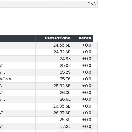
A
DNS
Prestazione
Vento
24.55
SB
+0.0
24.82
SB
+0.0
24.83
+0.0
ATL
25.03
+0.0
ATL
25.29
+0.0
AVONA
25.76
+0.0
D
25.92
SB
+0.0
ATL
26.30
+0.0
ATL
26.62
+0.0
26.85
SB
+0.0
ATL
26.87
SB
+0.0
26.89
+0.0
ATL
27.32
+0.0