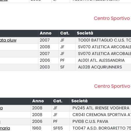
Centro Sportivo 
Anno
Cat.
Società
ata oluw
2007
JF
TO001 BATTAGLIO C.U.S. T
2008
JF
SV070 ATLETICA ARCOBA
2007
JF
SV070 ATLETICA ARCOBA
2006
PF
AL001 ATL. ALESSANDRIA
2003
SF
AL028 ACQUIRUNNERS
Centro Sportivo 
Anno
Cat.
Società
ia
2008
JF
PV245 ATL. IRIENSE VOGHERA
2008
JF
CR041 CREMONA SPORTIVA AT
a
2006
PF
PV108 C.U.S. PAVIA
maria
1960
SF65
TO047 A.S.D. BORGARETTO 7