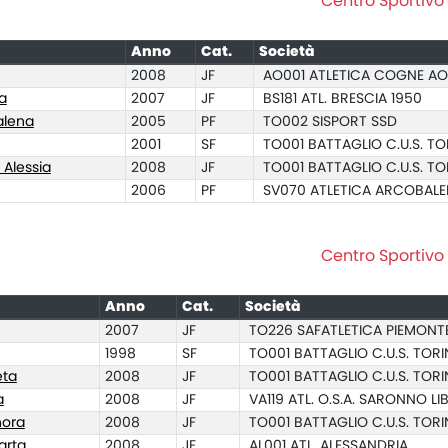
Centro Sportivo 
Anno
Cat.
Società
2008
JF
AO001 ATLETICA COGNE A
a
2007
JF
BS181 ATL. BRESCIA 1950
alena
2005
PF
TO002 SISPORT SSD
2001
SF
TO001 BATTAGLIO C.U.S. TO
Alessia
2008
JF
TO001 BATTAGLIO C.U.S. TO
2006
PF
SV070 ATLETICA ARCOBAL
Centro Sportivo 
Anno
Cat.
Società
2007
JF
TO226 SAFATLETICA PIEMONT
1998
SF
TO001 BATTAGLIO C.U.S. TORI
eta
2008
JF
TO001 BATTAGLIO C.U.S. TORI
a
2008
JF
VA119 ATL. O.S.A. SARONNO LIB
nora
2008
JF
TO001 BATTAGLIO C.U.S. TORI
arta
2008
JF
AL001 ATL. ALESSANDRIA