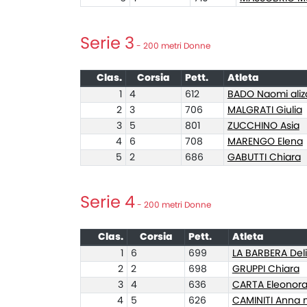
Serie 3
- 200 metri Donne
Clas.
Corsia
Pett.
Atleta
1
4
612
BADO Naomi aliz
2
3
706
MALGRATI Giulia
3
5
801
ZUCCHINO Asia
4
6
708
MARENGO Elena
5
2
686
GABUTTI Chiara
Serie 4
- 200 metri Donne
Clas.
Corsia
Pett.
Atleta
1
6
699
LA BARBERA Del
2
2
698
GRUPPI Chiara
3
4
636
CARTA Eleonor
4
5
626
CAMINITI Anna 