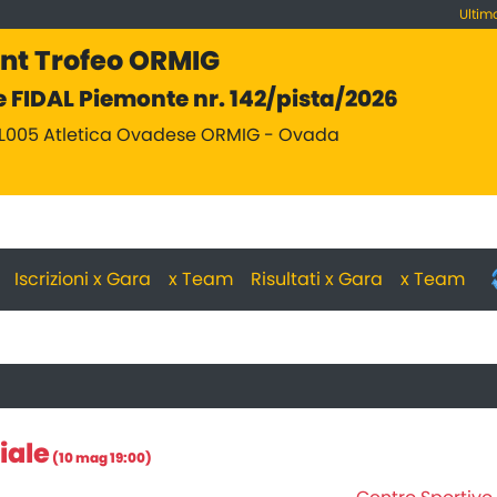
Ultim
int Trofeo ORMIG
 FIDAL Piemonte nr. 142/pista/2026
AL005 Atletica Ovadese ORMIG - Ovada
Iscrizioni x Gara
x Team
Risultati x Gara
x Team
iale
(10 mag 19:00)