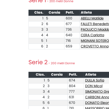
Serie 1
- 200 metri Donne
Clas.
Corsia
Pett.
Atleta
1
5
600
ABELLI Matilde
2
6
677
FALLETI Benedett
3
3
736
PAOLUCCI Madd
4
4
640
CERA Carlotta
5
1
716
MIGNANI SOTERO 
6
2
659
CROVETTO Anna
Serie 2
- 200 metri Donne
Clas.
Corsia
Pett.
Atleta
1
5
674
DULLA Sofia
2
3
804
DON Micol
3
4
777
SIMONATO Gr
4
2
631
CARBONI Ann
5
6
670
DONATO Eleo
6
1
710
MASSOBRIO M