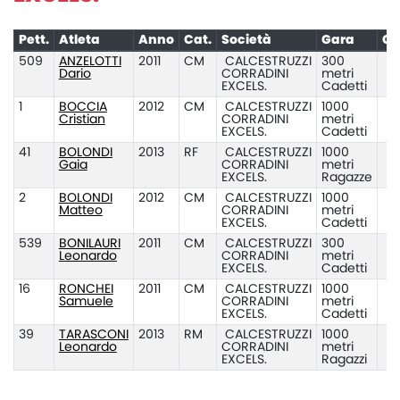
Pett.
Atleta
Anno
Cat.
Società
Gara
Cl
509
ANZELOTTI
2011
CM
CALCESTRUZZI
300
Dario
CORRADINI
metri
EXCELS.
Cadetti
1
BOCCIA
2012
CM
CALCESTRUZZI
1000
Cristian
CORRADINI
metri
EXCELS.
Cadetti
41
BOLONDI
2013
RF
CALCESTRUZZI
1000
Gaia
CORRADINI
metri
EXCELS.
Ragazze
2
BOLONDI
2012
CM
CALCESTRUZZI
1000
Matteo
CORRADINI
metri
EXCELS.
Cadetti
539
BONILAURI
2011
CM
CALCESTRUZZI
300
Leonardo
CORRADINI
metri
EXCELS.
Cadetti
16
RONCHEI
2011
CM
CALCESTRUZZI
1000
Samuele
CORRADINI
metri
EXCELS.
Cadetti
39
TARASCONI
2013
RM
CALCESTRUZZI
1000
Leonardo
CORRADINI
metri
EXCELS.
Ragazzi