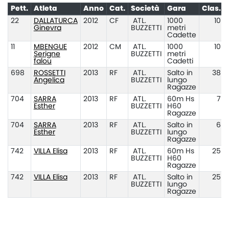
Pett.
Atleta
Anno
Cat.
Società
Gara
Clas.
22
DALLATURCA
2012
CF
ATL.
1000
10
Ginevra
BUZZETTI
metri
Cadette
11
MBENGUE
2012
CM
ATL.
1000
10
Serigne
BUZZETTI
metri
falou
Cadetti
698
ROSSETTI
2013
RF
ATL.
Salto in
38
Angelica
BUZZETTI
lungo
Ragazze
704
SARRA
2013
RF
ATL.
60m Hs
7
Esther
BUZZETTI
H60
Ragazze
704
SARRA
2013
RF
ATL.
Salto in
6
Esther
BUZZETTI
lungo
Ragazze
742
VILLA Elisa
2013
RF
ATL.
60m Hs
25
BUZZETTI
H60
Ragazze
742
VILLA Elisa
2013
RF
ATL.
Salto in
25
BUZZETTI
lungo
Ragazze