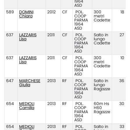
1964
ASD
589
DOMINI
2012
CF
POL.
300
18
Chiara
COOP
metri
PARMA
Cadette
1964
ASD
637
LAZZARIS
2011
CF
POL.
Salto in
27
Lisa
COOP
lungo
PARMA
Cadette
1964
ASD
637
LAZZARIS
2011
CF
POL.
300
10
Lisa
COOP
metri
PARMA
Cadette
1964
ASD
647
MARCHESE
2013
RF
POL.
Salto in
36
Giulia
COOP
lungo
PARMA
Ragazze
1964
ASD
654
MEDIOLI
2013
RF
POL.
60m Hs
30
Camilla
COOP
H60
PARMA
Ragazze
1964
ASD
654
MEDIOLI
2013
RF
POL.
Salto in
33