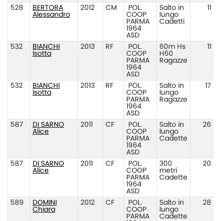
528
BERTORA
2012
CM
POL.
Salto in
11
Alessandro
COOP
lungo
PARMA
Cadetti
1964
ASD
532
BIANCHI
2013
RF
POL.
60m Hs
11
Isotta
COOP
H60
PARMA
Ragazze
1964
ASD
532
BIANCHI
2013
RF
POL.
Salto in
17
Isotta
COOP
lungo
PARMA
Ragazze
1964
ASD
587
DI SARNO
2011
CF
POL.
Salto in
26
Alice
COOP
lungo
PARMA
Cadette
1964
ASD
587
DI SARNO
2011
CF
POL.
300
20
Alice
COOP
metri
PARMA
Cadette
1964
ASD
589
DOMINI
2012
CF
POL.
Salto in
28
Chiara
COOP
lungo
PARMA
Cadette