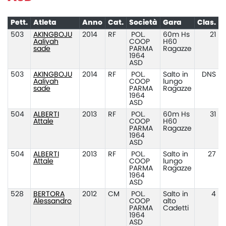
Pett.
Atleta
Anno
Cat.
Società
Gara
Clas.
P
503
AKINGBOJU
2014
RF
POL.
60m Hs
21
Aaliyah
COOP
H60
sade
PARMA
Ragazze
1964
ASD
503
AKINGBOJU
2014
RF
POL.
Salto in
DNS
Aaliyah
COOP
lungo
sade
PARMA
Ragazze
1964
ASD
504
ALBERTI
2013
RF
POL.
60m Hs
31
Attale
COOP
H60
PARMA
Ragazze
1964
ASD
504
ALBERTI
2013
RF
POL.
Salto in
27
Attale
COOP
lungo
PARMA
Ragazze
1964
ASD
528
BERTORA
2012
CM
POL.
Salto in
4
Alessandro
COOP
alto
PARMA
Cadetti
1964
ASD