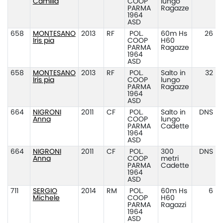
Camilla
COOP
lungo
PARMA
Ragazze
1964
ASD
658
MONTESANO
2013
RF
POL.
60m Hs
26
Iris pia
COOP
H60
PARMA
Ragazze
1964
ASD
658
MONTESANO
2013
RF
POL.
Salto in
32
Iris pia
COOP
lungo
PARMA
Ragazze
1964
ASD
664
NIGRONI
2011
CF
POL.
Salto in
DNS
Anna
COOP
lungo
PARMA
Cadette
1964
ASD
664
NIGRONI
2011
CF
POL.
300
DNS
Anna
COOP
metri
PARMA
Cadette
1964
ASD
711
SERGIO
2014
RM
POL.
60m Hs
6
Michele
COOP
H60
PARMA
Ragazzi
1964
ASD