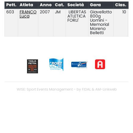
Pett.
Atleta
Anno
Cat.
Società
Gara
Clas.
P
603
FRANCO
2007
JM
LIBERTAS
Giavellotto
10
Luca
ATLETICA
800g
FORLI'
Uomini -
Memorial
Moreno
Belletti
WISE: Sport Events Management - by FIDAL & AM-Linkweb