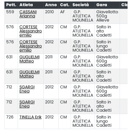
Pett.
Atleta
Anno
Cat.
Società
Gara
Clas
559
CASSANI
2010
AF
G.P.
Giavellotto
Arianna
ATLETICA
500g
MOLINELLA
Allieve
576
CORTESE
2012
CM
G.P.
Salto in
Alessandro
ATLETICA
alto
emilio
MOLINELLA
Cadetti
576
CORTESE
2012
CM
G.P.
Salto in
Alessandro
ATLETICA
lungo
emilio
MOLINELLA
Cadetti
631
GUGLIELMI
2011
CM
G.P.
Giavellotto
Matteo
ATLETICA
600g
MOLINELLA
Cadetti
631
GUGLIELMI
2011
CM
G.P.
Salto in
Matteo
ATLETICA
alto
MOLINELLA
Cadetti
712
SGARGI
2012
CM
G.P.
Giavellotto
Enea
ATLETICA
600g
MOLINELLA
Cadetti
712
SGARGI
2012
CM
G.P.
Salto in
Enea
ATLETICA
alto
MOLINELLA
Cadetti
726
TINELLA Erik
2012
CM
G.P.
Salto in
1
ATLETICA
lungo
MOLINELLA
Cadetti