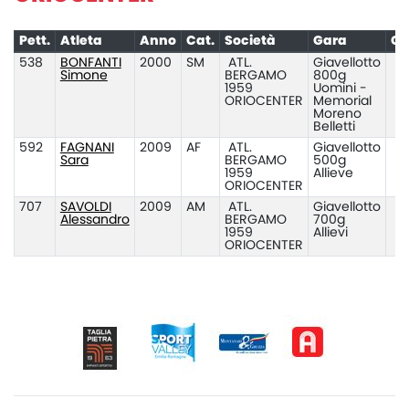
Pett.
Atleta
Anno
Cat.
Società
Gara
Cl
538
BONFANTI
2000
SM
ATL.
Giavellotto
D
Simone
BERGAMO
800g
1959
Uomini -
ORIOCENTER
Memorial
Moreno
Belletti
592
FAGNANI
2009
AF
ATL.
Giavellotto
Sara
BERGAMO
500g
1959
Allieve
ORIOCENTER
707
SAVOLDI
2009
AM
ATL.
Giavellotto
D
Alessandro
BERGAMO
700g
1959
Allievi
ORIOCENTER