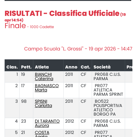
RISULTATI - Classifica Ufficiale
(19
apr 14:54)
Finale
- 1000 Cadette
Campo Scuola "L. Grossi" - 19 apr 2026 - 14:47
Clas.
Pett.
Atleta
Anno
Cat.
Società
Pres
1
19
BIANCHI
2011
CF
PR068 C.U.S.
Caterina
PARMA
2
17
BAGNASCO
2011
CF
PR077
Marta
ATLETICA
PARMA SPRINT
3
98
SPISNI
2011
CF
BO522
Carlotta
POLISPORTIVA
ATLETICO
BORGO PA
4
23
DI TARANTO
2012
CF
PR068 C.U.S.
Aurora
PARMA
5
21
COSTA
2012
CF
PR077