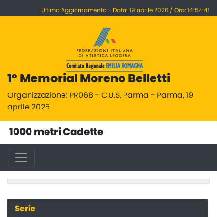
Ultimo Aggiornamento - Data: 19 aprile 2026 / Ora: 14:54:41
1° Memorial Moreno Belletti
Organizzazione: PR068 - C.U.S. Parma - Parma, 19
aprile 2026
1000 metri Cadette
Serie