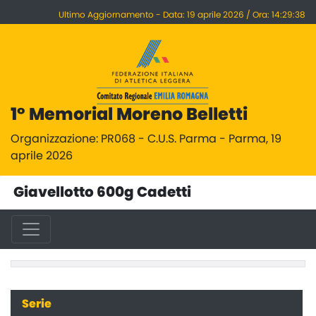
Ultimo Aggiornamento - Data: 19 aprile 2026 / Ora: 14:29:38
1° Memorial Moreno Belletti
Organizzazione: PR068 - C.U.S. Parma - Parma, 19
aprile 2026
Giavellotto 600g Cadetti
Serie