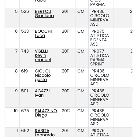
Fabio
C.U.S.
PARMA
5
526
BERTOLI
2011
CM
PR436
26
Gianluca
CIRCOLO
MINERVA
ASD
6
533
BOCCHI
2011
CM
PR075
24
Luca
ATLETICA
FIDENZA
ASD
7
743
VISELLI
2011
CM
PR077
23
Kevin
ATLETICA
manuel
PARMA
SPRINT
8
619
GIGLIOLI
2011
CM
PR436
22
Niccolo'
CIRCOLO
gusta
MINERVA
ASD
9
501
AGAZZI
2011
CM
PR436
21
Ivan
CIRCOLO
MINERVA
ASD
10
675
PALAZZINO
2012
CM
PR436
20
Diego
CIRCOLO
MINERVA
ASD
11
692
RABITA
2011
CM
PR075
17
Leonardo
ATLETICA