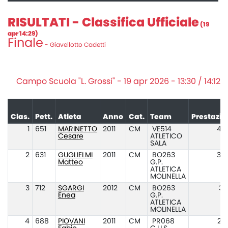
RISULTATI - Classifica Ufficiale
(19
apr 14:29)
Finale
- Giavellotto Cadetti
Campo Scuola "L. Grossi" - 19 apr 2026 - 13:30 / 14:12
Clas.
Pett.
Atleta
Anno
Cat.
Team
Prestazio
1
651
MARINETTO
2011
CM
VE514
42
Cesare
ATLETICO
SALA
2
631
GUGLIELMI
2011
CM
BO263
32
Matteo
G.P.
ATLETICA
MOLINELLA
3
712
SGARGI
2012
CM
BO263
31
Enea
G.P.
ATLETICA
MOLINELLA
4
688
PIOVANI
2011
CM
PR068
27