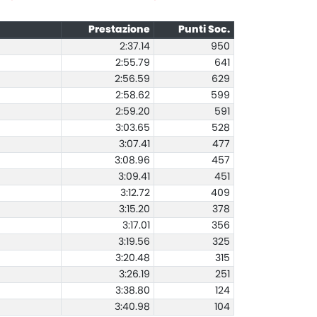
Prestazione
Punti Soc.
2:37.14
950
2:55.79
641
2:56.59
629
2:58.62
599
2:59.20
591
3:03.65
528
3:07.41
477
3:08.96
457
3:09.41
451
3:12.72
409
3:15.20
378
3:17.01
356
3:19.56
325
3:20.48
315
3:26.19
251
3:38.80
124
3:40.98
104