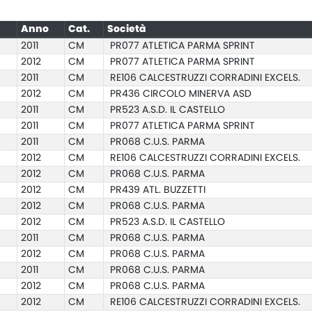
Anno
Cat.
Società
2011
CM
PR077 ATLETICA PARMA SPRINT
2012
CM
PR077 ATLETICA PARMA SPRINT
2011
CM
RE106 CALCESTRUZZI CORRADINI EXCELS.
2012
CM
PR436 CIRCOLO MINERVA ASD
2011
CM
PR523 A.S.D. IL CASTELLO
2011
CM
PR077 ATLETICA PARMA SPRINT
2011
CM
PR068 C.U.S. PARMA
2012
CM
RE106 CALCESTRUZZI CORRADINI EXCELS.
2012
CM
PR068 C.U.S. PARMA
2012
CM
PR439 ATL. BUZZETTI
2012
CM
PR068 C.U.S. PARMA
2012
CM
PR523 A.S.D. IL CASTELLO
2011
CM
PR068 C.U.S. PARMA
2012
CM
PR068 C.U.S. PARMA
2011
CM
PR068 C.U.S. PARMA
2012
CM
PR068 C.U.S. PARMA
2012
CM
RE106 CALCESTRUZZI CORRADINI EXCELS.