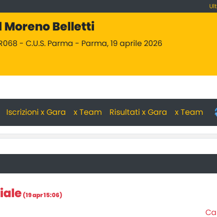
Ul
 Moreno Belletti
R068 - C.U.S. Parma - Parma, 19 aprile 2026
Iscrizioni x Gara
x Team
Risultati x Gara
x Team
iale
(19 apr 15:06)
Cam