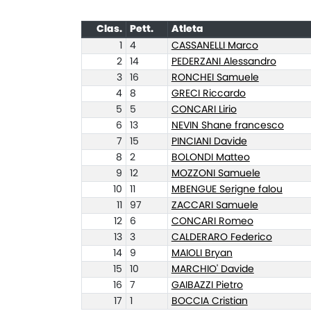
Clas.
Pett.
Atleta
1
4
CASSANELLI Marco
2
14
PEDERZANI Alessandro
3
16
RONCHEI Samuele
4
8
GRECI Riccardo
5
5
CONCARI Lirio
6
13
NEVIN Shane francesco
7
15
PINCIANI Davide
8
2
BOLONDI Matteo
9
12
MOZZONI Samuele
10
11
MBENGUE Serigne falou
11
97
ZACCARI Samuele
12
6
CONCARI Romeo
13
3
CALDERARO Federico
14
9
MAIOLI Bryan
15
10
MARCHIO' Davide
16
7
GAIBAZZI Pietro
17
1
BOCCIA Cristian