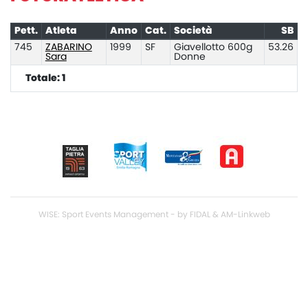
Pett.
Atleta
Anno
Cat.
Società
SB
745
ZABARINO
1999
SF
Giavellotto 600g
53.26
Sara
Donne
Totale: 1
WISE: Sport Events Management - by FIDAL & AM-Linkweb