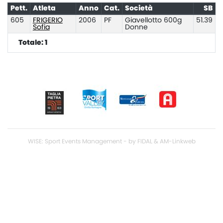
Pett.
Atleta
Anno
Cat.
Società
SB
605
FRIGERIO
2006
PF
Giavellotto 600g
51.39
Sofia
Donne
Totale: 1
WISE: Sport Events Management - by FIDAL & AM-Linkweb