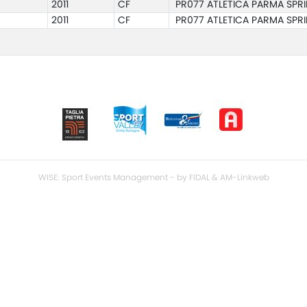
2011
CF
PR077 ATLETICA PARMA SPR
2011
CF
PR077 ATLETICA PARMA SPR
WISE: Sport Events Management - by FIDAL & AM-Linkweb