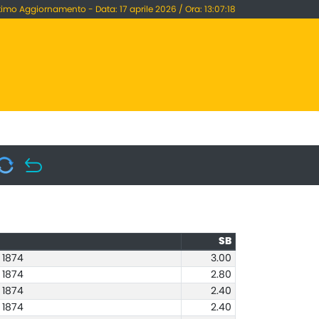
timo Aggiornamento - Data: 17 aprile 2026 / Ora: 13:07:18
SB
 1874
3.00
 1874
2.80
 1874
2.40
 1874
2.40