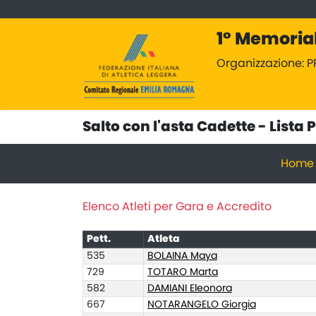
1° Memorial
Organizzazione: P
Salto con l'asta Cadette - Lista 
Home
Elenco Atleti per Gara e Accredito
Pett.
Atleta
535
BOLAINA Maya
729
TOTARO Marta
582
DAMIANI Eleonora
667
NOTARANGELO Giorgia