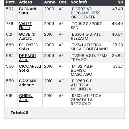
Pett.
Atleta
Anno
Cat.
Società
SB
592
FAGNANI
2009
AF
BG003 ATL.
47.43
Sara
BERGAMO 1959
ORIOCENTER
736
VALLET
2009
AF
TO002 SISPORT
46.40
Eloise
SSD
621
GOBBINI
2010
AF
BS364 G.S. ATL.
40.64
Aurora
REZZATO
689
POLENTES
2009
AF
TV341 ATLETICA
38.28
Sofia
SILCA CONEGLIANO
584
DE PAOLI
2009
AF
TV398 A.S.D. TEAM
35.84
Alice
TREVISO
566
CICCARELLI
2010
AF
MI102 P.B.M.
33.27
Sofia
BOVISIO
MASCIAGO
559
CASSANI
2010
AF
BO263 G.P.
Arianna
ATLETICA
MOLINELLA
616
GHIDINI
2010
AF
RE107 ATLETICA
Alice
GUASTALLA
REGGIOLO
Totale: 8