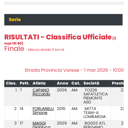
Serie
RISULTATI - Classifica Ufficiale
(2
mar 18:40)
Finale
- Marcia strada 5 km M
Strada Provincia Varese - 1 mar 2026 - 10:00
Clas.
Pett.
Atleta
Anno
Cat.
Società
Prestaz
1
7
CAPANO
2009
AM
TO226
22:
Riccardo
SAFATLETICA
PIEMONTE
ASD
2
14
FORLANELLI
2010
AM
MI774
22:
Simone
TEAM-A
LOMBARDIA
3
17
MAGGI
2009
AM
BG003 ATL.
23:
Gianluca
BERGAMO