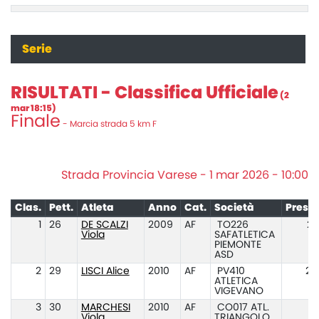
Serie
RISULTATI - Classifica Ufficiale
(2
mar 18:15)
Finale
- Marcia strada 5 km F
Strada Provincia Varese - 1 mar 2026 - 10:00
Clas.
Pett.
Atleta
Anno
Cat.
Società
Prest
1
26
DE SCALZI
2009
AF
TO226
25
Viola
SAFATLETICA
PIEMONTE
ASD
2
29
LISCI Alice
2010
AF
PV410
26
ATLETICA
VIGEVANO
3
30
MARCHESI
2010
AF
CO017 ATL.
Viola
TRIANGOLO