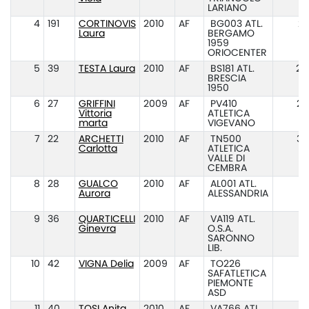
LARIANO
4
191
CORTINOVIS
2010
AF
BG003 ATL.
27
Laura
BERGAMO
1959
ORIOCENTER
5
39
TESTA Laura
2010
AF
BS181 ATL.
29
BRESCIA
1950
6
27
GRIFFINI
2009
AF
PV410
29
Vittoria
ATLETICA
marta
VIGEVANO
7
22
ARCHETTI
2010
AF
TN500
30
Carlotta
ATLETICA
VALLE DI
CEMBRA
8
28
GUALCO
2010
AF
AL001 ATL.
3
Aurora
ALESSANDRIA
9
36
QUARTICELLI
2010
AF
VA119 ATL.
31
Ginevra
O.S.A.
SARONNO
LIB.
10
42
VIGNA Delia
2009
AF
TO226
3
SAFATLETICA
PIEMONTE
ASD