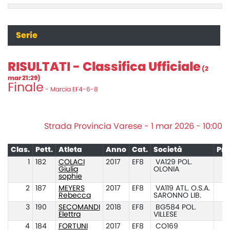
Serie
RISULTATI - Classifica Ufficiale
(2
mar 21:29)
Finale
- Marcia EF4-6-8
Strada Provincia Varese - 1 mar 2026 - 10:00
Clas.
Pett.
Atleta
Anno
Cat.
Società
Pre
1
182
COLACI
2017
EF8
VA129 POL.
Giulia
OLONIA
sophie
2
187
MEYERS
2017
EF8
VA119 ATL. O.S.A.
Rebecca
SARONNO LIB.
3
190
SECOMANDI
2018
EF8
BG584 POL.
Elettra
VILLESE
4
184
FORTUNI
2017
EF8
CO169