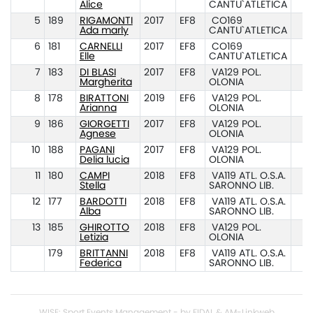
Alice
CANTU`ATLETICA
5
189
RIGAMONTI
2017
EF8
CO169
Ada marly
CANTU`ATLETICA
6
181
CARNELLI
2017
EF8
CO169
Elle
CANTU`ATLETICA
7
183
DI BLASI
2017
EF8
VA129 POL.
Margherita
OLONIA
8
178
BIRATTONI
2019
EF6
VA129 POL.
Arianna
OLONIA
9
186
GIORGETTI
2017
EF8
VA129 POL.
Agnese
OLONIA
10
188
PAGANI
2017
EF8
VA129 POL.
Delia lucia
OLONIA
11
180
CAMPI
2018
EF8
VA119 ATL. O.S.A.
Stella
SARONNO LIB.
12
177
BARDOTTI
2018
EF8
VA119 ATL. O.S.A.
Alba
SARONNO LIB.
13
185
GHIROTTO
2018
EF8
VA129 POL.
Letizia
OLONIA
179
BRITTANNI
2018
EF8
VA119 ATL. O.S.A.
Federica
SARONNO LIB.
WISE: Sport Events Management - by FIDAL & AM-Linkweb