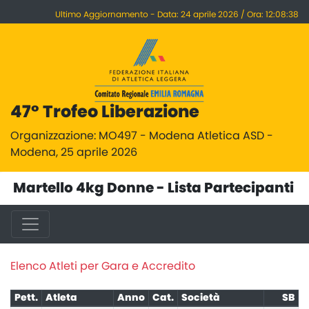
Ultimo Aggiornamento - Data: 24 aprile 2026 / Ora: 12:08:38
47° Trofeo Liberazione
Organizzazione: MO497 - Modena Atletica ASD -
Modena, 25 aprile 2026
Martello 4kg Donne - Lista Partecipanti
Elenco Atleti per Gara e Accredito
Pett.
Atleta
Anno
Cat.
Società
SB