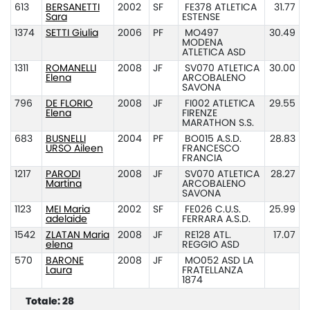
613
BERSANETTI
2002
SF
FE378 ATLETICA
31.77
Sara
ESTENSE
1374
SETTI Giulia
2006
PF
MO497
30.49
MODENA
ATLETICA ASD
1311
ROMANELLI
2008
JF
SV070 ATLETICA
30.00
Elena
ARCOBALENO
SAVONA
796
DE FLORIO
2008
JF
FI002 ATLETICA
29.55
Elena
FIRENZE
MARATHON S.S.
683
BUSNELLI
2004
PF
BO015 A.S.D.
28.83
URSO Aileen
FRANCESCO
FRANCIA
1217
PARODI
2008
JF
SV070 ATLETICA
28.27
Martina
ARCOBALENO
SAVONA
1123
MEI Maria
2002
SF
FE026 C.U.S.
25.99
adelaide
FERRARA A.S.D.
1542
ZLATAN Maria
2008
JF
RE128 ATL.
17.07
elena
REGGIO ASD
570
BARONE
2008
JF
MO052 ASD LA
Laura
FRATELLANZA
1874
Totale: 28