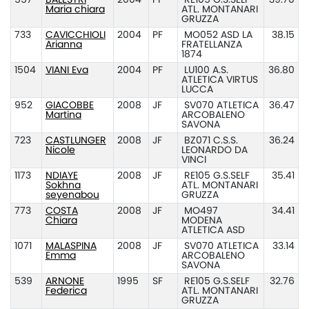
557
BALESTRI
2004
PF
RE105 G.S.SELF
39.70
Maria chiara
ATL. MONTANARI
GRUZZA
733
CAVICCHIOLI
2004
PF
MO052 ASD LA
38.15
Arianna
FRATELLANZA
1874
1504
VIANI Eva
2004
PF
LU100 A.S.
36.80
ATLETICA VIRTUS
LUCCA
952
GIACOBBE
2008
JF
SV070 ATLETICA
36.47
Martina
ARCOBALENO
SAVONA
723
CASTLUNGER
2008
JF
BZ071 C.S.S.
36.24
Nicole
LEONARDO DA
VINCI
1173
NDIAYE
2008
JF
RE105 G.S.SELF
35.41
Sokhna
ATL. MONTANARI
seyenabou
GRUZZA
773
COSTA
2008
JF
MO497
34.41
Chiara
MODENA
ATLETICA ASD
1071
MALASPINA
2008
JF
SV070 ATLETICA
33.14
Emma
ARCOBALENO
SAVONA
539
ARNONE
1995
SF
RE105 G.S.SELF
32.76
Federica
ATL. MONTANARI
GRUZZA