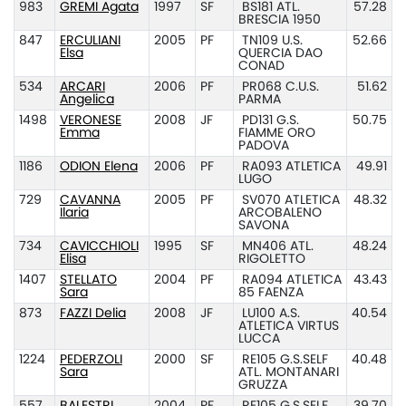
983
GREMI Agata
1997
SF
BS181 ATL.
57.28
BRESCIA 1950
847
ERCULIANI
2005
PF
TN109 U.S.
52.66
Elsa
QUERCIA DAO
CONAD
534
ARCARI
2006
PF
PR068 C.U.S.
51.62
Angelica
PARMA
1498
VERONESE
2008
JF
PD131 G.S.
50.75
Emma
FIAMME ORO
PADOVA
1186
ODION Elena
2006
PF
RA093 ATLETICA
49.91
LUGO
729
CAVANNA
2005
PF
SV070 ATLETICA
48.32
Ilaria
ARCOBALENO
SAVONA
734
CAVICCHIOLI
1995
SF
MN406 ATL.
48.24
Elisa
RIGOLETTO
1407
STELLATO
2004
PF
RA094 ATLETICA
43.43
Sara
85 FAENZA
873
FAZZI Delia
2008
JF
LU100 A.S.
40.54
ATLETICA VIRTUS
LUCCA
1224
PEDERZOLI
2000
SF
RE105 G.S.SELF
40.48
Sara
ATL. MONTANARI
GRUZZA