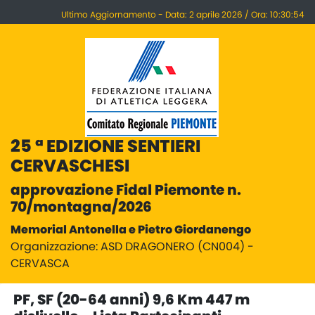
Ultimo Aggiornamento - Data: 2 aprile 2026 / Ora: 10:30:54
25 ª EDIZIONE SENTIERI
CERVASCHESI
approvazione Fidal Piemonte n.
70/montagna/2026
Memorial Antonella e Pietro Giordanengo
Organizzazione: ASD DRAGONERO (CN004) -
CERVASCA
PF, SF (20-64 anni) 9,6 Km 447 m