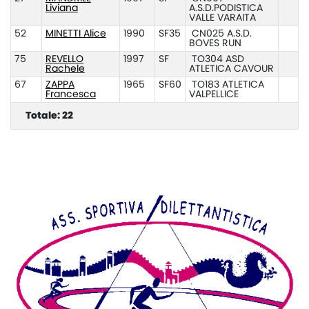
Liviana
A.S.D.PODISTICA
VALLE VARAITA
52
MINETTI Alice
1990
SF35
CN025 A.S.D.
BOVES RUN
75
REVELLO
1997
SF
TO304 ASD
Rachele
ATLETICA CAVOUR
67
ZAPPA
1965
SF60
TO183 ATLETICA
Francesca
VALPELLICE
Totale: 22