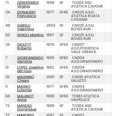
71
DEBERNARDI
1998
SF
TO304 ASD
Virginia
ATLETICA CAVOUR
34
DONALISIO
1977
SF45
CN020 A.S.D.
Francesca
ATLETICA ROATA
CHIUSANI
48
GARELLI
2003
SF
CN025 A.S.D.
Valentina
BOVES RUN
50
GHIGO Martina
1997
SF
CN025 A.S.D.
BOVES RUN
26
GIOLITTI
1976
SF50
CN007
Roberta
A.S.D.PODISTICA
VALLE VARAITA
7
GIORDANENGO
1965
SF60
CN004
Gemma
A.S.D.DRAGONERO
10
LOPEZ Josefina
1962
SF60
CN004
del rosa
A.S.D.DRAGONERO
32
MAGNINO
2001
SF
CN016 ATLETICA
Chiara
SALUZZO
11
MAGRO
1977
SF45
CN004
Eufemia
A.S.D.DRAGONERO
66
MALANOT
1966
SF60
TO183 ATLETICA
Anna
VALPELLICE
72
MANDILE
1999
SF
TO304 ASD
Dominique
ATLETICA CAVOUR
27
MANDRILE
1997
SF
CN007