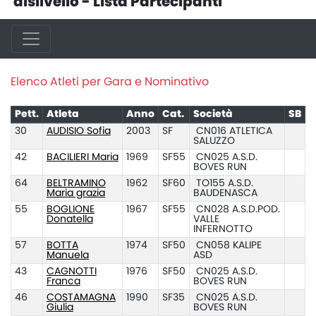
dislivello - Lista Partecipanti
Elenco Atleti per Gara e Nominativo
Pett.
Atleta
Anno
Cat.
Società
SB
30
AUDISIO Sofia
2003
SF
CN016 ATLETICA
SALUZZO
42
BACILIERI Maria
1969
SF55
CN025 A.S.D.
BOVES RUN
64
BELTRAMINO
1962
SF60
TO155 A.S.D.
Maria grazia
BAUDENASCA
55
BOGLIONE
1967
SF55
CN028 A.S.D.POD.
Donatella
VALLE
INFERNOTTO
57
BOTTA
1974
SF50
CN058 KALIPE
Manuela
ASD
43
CAGNOTTI
1976
SF50
CN025 A.S.D.
Franca
BOVES RUN
46
COSTAMAGNA
1990
SF35
CN025 A.S.D.
Giulia
BOVES RUN