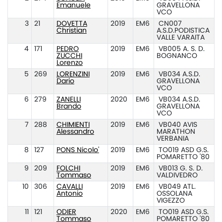
Emanuele
GRAVELLONA
VCO
3
21
DOVETTA
2019
EM6
CN007
Christian
A.S.D.PODISTICA
VALLE VARAITA
4
171
PEDRO
2019
EM6
VB005 A. S. D.
ZUCCHI
BOGNANCO
Lorenzo
5
269
LORENZINI
2019
EM6
VB034 A.S.D.
Dario
GRAVELLONA
VCO
6
279
ZANELLI
2020
EM6
VB034 A.S.D.
Brando
GRAVELLONA
VCO
7
288
CHIMIENTI
2019
EM6
VB040 AVIS
Alessandro
MARATHON
VERBANIA
8
127
PONS Nicolo'
2019
EM6
TO019 ASD G.S.
POMARETTO '80
9
209
FOLCHI
2019
EM6
VB013 G. S. D.
Tommaso
VALDIVEDRO
10
306
CAVALLI
2019
EM6
VB049 ATL.
Antonio
OSSOLANA
VIGEZZO
11
121
ODIER
2020
EM6
TO019 ASD G.S.
Tommaso
POMARETTO '80