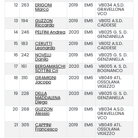
12
263
ERIGONI
2019
EM6
VB034 A.S.D.
Marco
GRAVELLONA
VCO
13
194
GUZZON
2019
EM6
VB012 A.S.D.
Riccardo
CADDESE
14
246
PELFINI Andrea
2020
EM6
VB025 G. S. D.
GENZIANELLA
15
183
CERUTTI
2019
EM6
VB012 A.S.D.
Leonardo
CADDESE
16
242
NOVELLI
2019
EM6
VB025 G. S. D.
Danilo
GENZIANELLA
17
161
BERGAMASCHI
2020
EM6
VB005 A. S. D.
SOTTINI Cri
BOGNANCO
18
310
GRAMIGNI
2020
EM6
VB049 ATL.
Jacopo
OSSOLANA
VIGEZZO
19
228
DELLA
2020
EM6
VB025 G. S. D.
MADDALENA
GENZIANELLA
Diego
20
268
GUZZON
2019
EM6
VB034 A.S.D.
Alessio
GRAVELLONA
VCO
21
305
CAPPINI
2019
EM6
VB049 ATL.
Francesco
OSSOLANA
VIGEZZO