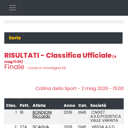
Serie
RISULTATI - Classifica Ufficiale
(4
mag 11:26)
Finale
- Corsa in montagna E6
Collina dello Sport - 2 mag 2026 - 15:00
Clas.
Pett.
Atleta
Anno
Cat.
Società
P
1
18
BONDIONI
2019
EM6
CN007
Riccardo
A.S.D.PODISTICA
VALLE VARAITA
2
274
SCAGLIA
2019
EM6
VB034 A.S.D.