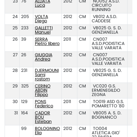
23
76
ALLIATA
2012
CM
NO052 A.S.D.
Luca
CIRCUITO
RUNNING
24
205
VOLTA
2012
CM
VB012 A.S.D.
Diego
CADDESE
25
233
GALLETTI
2012
CM
VB025 G. S. D.
Manuel
GENZIANELLA
26
39
SERRA
2011
CM
CN007
Pietro libero
A.S.D.PODISTICA
VALLE VARAITA
27
26
GIUGGIA
2012
CM
CN007
Andrea
A.S.D.PODISTICA
VALLE VARAITA
28
231
DJERMOUNI
2012
CM
VB025 G. S. D.
Sami
GENZIANELLA
rostom
29
325
CERINO
2012
CM
VC020 G.S.
ABDIN
ERMENEGILDO
Filippo
ZEGNA
30
129
PONS
2011
CM
TO019 ASD G.S.
Federico
POMARETTO '80
31
164
CADOR
2012
CM
VB005 A. S. D.
BOU
BOGNANCO
Esteban
99
BOLOGNINO
2012
CM
TO004
Elia
ATLETICA GIO'