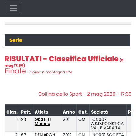
Serie
RISULTATI - Classifica Ufficiale
(2
mag 17:50)
Finale
- Corsa in montagna CM
Collina dello Sport - 2 mag 2026 - 17:30
Clas.
Pett.
Atleta
Anno
Cat.
Società
Pre
1
23
GIOLITTI
2011
CM
CN007
Martino
A.S.D.PODISTICA
VALLE VARAITA
2
63
DEMARCHI
2012
CM
NO001 SOCIETA'