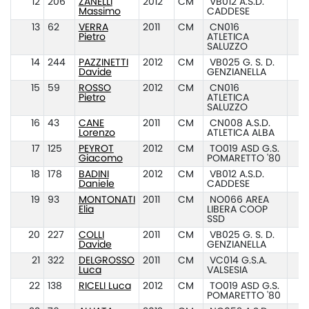
12
206
ZANELLI
2012
CM
VB012 A.S.D.
Massimo
CADDESE
13
62
VERRA
2011
CM
CN016
Pietro
ATLETICA
SALUZZO
14
244
PAZZINETTI
2012
CM
VB025 G. S. D.
Davide
GENZIANELLA
15
59
ROSSO
2012
CM
CN016
Pietro
ATLETICA
SALUZZO
16
43
CANE
2011
CM
CN008 A.S.D.
Lorenzo
ATLETICA ALBA
17
125
PEYROT
2012
CM
TO019 ASD G.S.
Giacomo
POMARETTO '80
18
178
BADINI
2012
CM
VB012 A.S.D.
Daniele
CADDESE
19
93
MONTONATI
2011
CM
NO066 AREA
Elia
LIBERA COOP
SSD
20
227
COLLI
2011
CM
VB025 G. S. D.
Davide
GENZIANELLA
21
322
DELGROSSO
2011
CM
VC014 G.S.A.
Luca
VALSESIA
22
138
RICELI Luca
2012
CM
TO019 ASD G.S.
POMARETTO '80