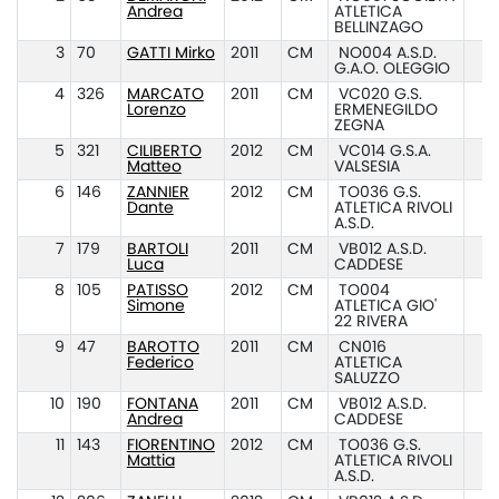
Andrea
ATLETICA
BELLINZAGO
3
70
GATTI Mirko
2011
CM
NO004 A.S.D.
G.A.O. OLEGGIO
4
326
MARCATO
2011
CM
VC020 G.S.
Lorenzo
ERMENEGILDO
ZEGNA
5
321
CILIBERTO
2012
CM
VC014 G.S.A.
Matteo
VALSESIA
6
146
ZANNIER
2012
CM
TO036 G.S.
Dante
ATLETICA RIVOLI
A.S.D.
7
179
BARTOLI
2011
CM
VB012 A.S.D.
Luca
CADDESE
8
105
PATISSO
2012
CM
TO004
Simone
ATLETICA GIO'
22 RIVERA
9
47
BAROTTO
2011
CM
CN016
Federico
ATLETICA
SALUZZO
10
190
FONTANA
2011
CM
VB012 A.S.D.
Andrea
CADDESE
11
143
FIORENTINO
2012
CM
TO036 G.S.
Mattia
ATLETICA RIVOLI
A.S.D.