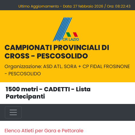
Ultimo Aggiornamento - Data: 27 febbraio 2026 / Ora: 08:22:43
CAMPIONATI PROVINCIALI DI
CROSS - PESCOSOLIDO
Organizzazione: ASD ATL. SORA + CP FIDAL FROSINONE
- PESCOSOLIDO
1500 metri - CADETTI - Lista
Partecipanti
Elenco Atleti per Gara e Pettorale