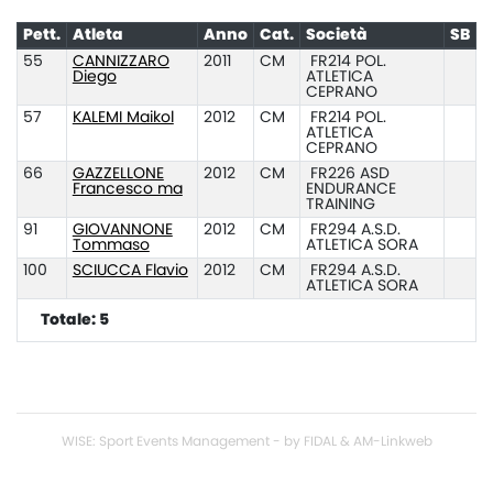
Pett.
Atleta
Anno
Cat.
Società
SB
55
CANNIZZARO
2011
CM
FR214 POL.
Diego
ATLETICA
CEPRANO
57
KALEMI Maikol
2012
CM
FR214 POL.
ATLETICA
CEPRANO
66
GAZZELLONE
2012
CM
FR226 ASD
Francesco ma
ENDURANCE
TRAINING
91
GIOVANNONE
2012
CM
FR294 A.S.D.
Tommaso
ATLETICA SORA
100
SCIUCCA Flavio
2012
CM
FR294 A.S.D.
ATLETICA SORA
Totale: 5
WISE: Sport Events Management - by FIDAL & AM-Linkweb