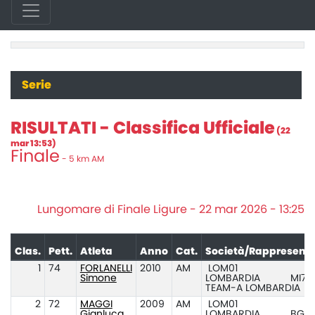
Serie
RISULTATI - Classifica Ufficiale
(22
mar 13:53)
Finale
- 5 km AM
Lungomare di Finale Ligure - 22 mar 2026 - 13:25
Clas.
Pett.
Atleta
Anno
Cat.
Società/Rappresenta
1
74
FORLANELLI
2010
AM
LOM01
Simone
LOMBARDIA
MI77
TEAM-A LOMBARDIA
2
72
MAGGI
2009
AM
LOM01
Gianluca
LOMBARDIA
BG0