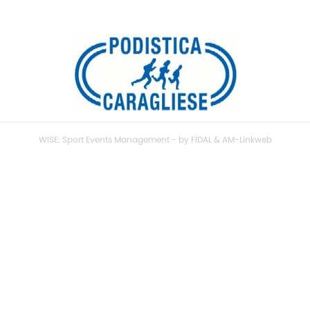
WISE: Sport Events Management - by FIDAL & AM-Linkweb