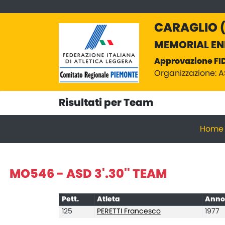
CARAGLIO (C
MEMORIAL ENR
Approvazione FI
Organizzazione: 
Risultati per Team
Home
MO546 - ASD 3'.30'' TEAM
Pett.
Atleta
Anno
125
PERETTI Francesco
1977