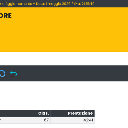
imo Aggiornamento - Data: 1 maggio 2026 / Ora: 21:51:49
IORE
Clas.
Prestazione
m
67
42:41