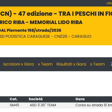
Ult
N) - 47 edizione - TRA I PESCHI IN F
ICO RIBA - MEMORIAL LIDO RIBA
DAL Piemonte 198/strada/2026
ASD PODISTICA CARAGLIESE - CN026 - CARAGLIO
Iscrizioni x Gara
x Team
Risultati x Gara
x Team
Cat.
Società
Gara
SM45
ASD 3'.30'' TEAM
Corsa su strada 10 k