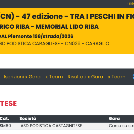
Ult
N) - 47 edizione - TRA I PESCHI IN F
ICO RIBA - MEMORIAL LIDO RIBA
DAL Piemonte 198/strada/2026
ASD PODISTICA CARAGLIESE - CN026 - CARAGLIO
Iscrizioni x Gara
x Team
Risultati x Gara
x Team
TESE
Cat.
Società
Gara
SM60
ASD PODISTICA CASTAGNITESE
Corsa su st