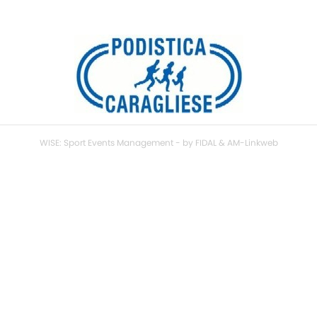
WISE: Sport Events Management - by FIDAL & AM-Linkweb