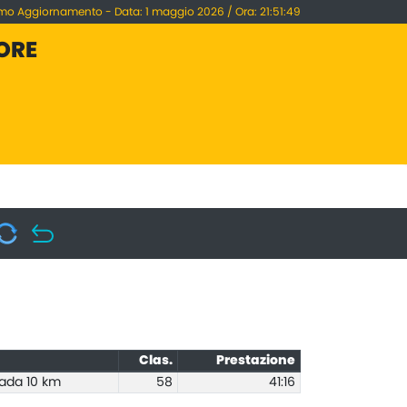
imo Aggiornamento - Data: 1 maggio 2026 / Ora: 21:51:49
IORE
Clas.
Prestazione
rada 10 km
58
41:16