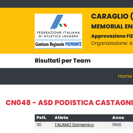
CARAGLIO (C
MEMORIAL ENR
Approvazione FI
Organizzazione: 
Risultati per Team
Home
CN048 - ASD PODISTICA CASTAGNI
Pett.
Atleta
Anno
110
TALIANO Domenico
1966