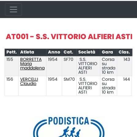
AT001 - S.S. VITTORIO ALFIERI ASTI
Pett.
Atleta
Anno
Cat.
Società
Gara
Clas.
P
155
BORRETTA
1954
SF70
S.S.
Corsa
143
Maria
VITTORIO
su
maddalena
ALFIERI
strada
ASTI
10 km
156
VERCELLI
1954
SM70
S.S.
Corsa
144
Claudio
VITTORIO
su
ALFIERI
strada
ASTI
10 km