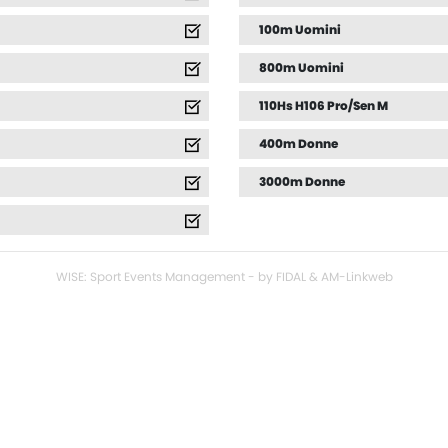
100m Uomini
800m Uomini
110Hs H106 Pro/Sen M
400m Donne
3000m Donne
WISE: Sport Events Management - by FIDAL & AM-Linkweb