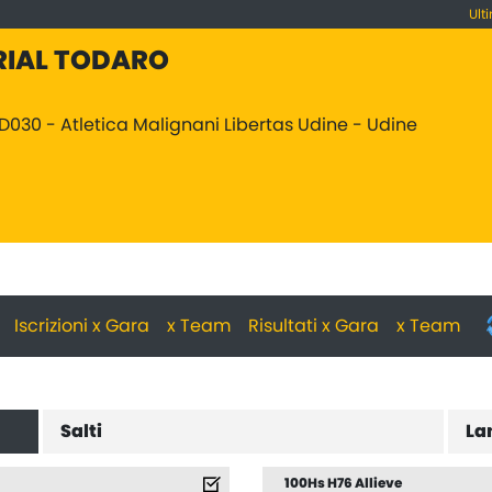
Ult
RIAL TODARO
D030 - Atletica Malignani Libertas Udine - Udine
Iscrizioni x Gara
x Team
Risultati x Gara
x Team
Salti
La
100Hs H76 Allieve