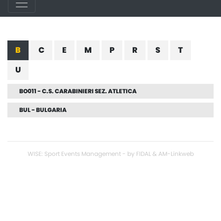
B
C
E
M
P
R
S
T
U
BO011 - C.S. CARABINIERI SEZ. ATLETICA
BUL - BULGARIA
WISE: Sport Events Management - by FIDAL & AM-Linkweb