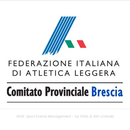
WISE: Sport Events Management - by FIDAL & AM-Linkweb