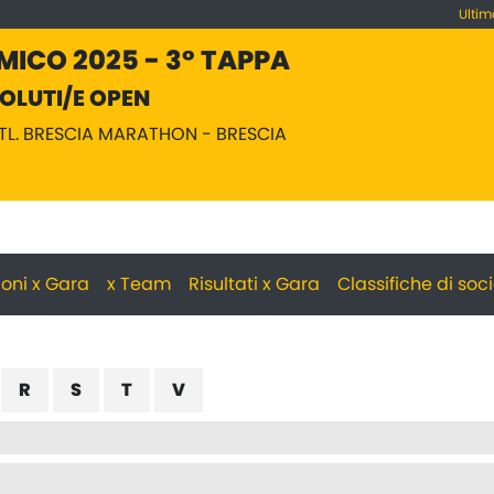
Ultim
MICO 2025 - 3° TAPPA
OLUTI/E OPEN
ATL. BRESCIA MARATHON - BRESCIA
zioni x Gara
x Team
Risultati x Gara
Classifiche di soc
R
S
T
V