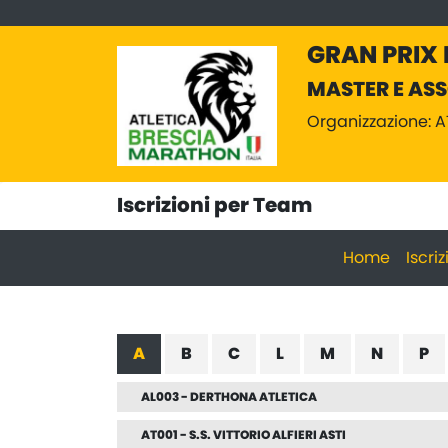
GRAN PRIX 
MASTER E ASS
Organizzazione: 
Iscrizioni per Team
Home
Iscri
A
B
C
L
M
N
P
AL003 - DERTHONA ATLETICA
AT001 - S.S. VITTORIO ALFIERI ASTI