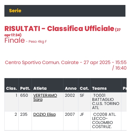
Serie
RISULTATI - Classifica Ufficiale
(27
apr 17:34)
Finale
- Peso 4kg F
Centro Sportivo Comun. Cairate - 27 apr 2025 - 15:55
/ 16:40
Clas.
Pett.
Atleta
Anno
Cat.
Teams
Pre
1
650
VERTERAMO
2002
SF
TO001
Sara
BATTAGLIO
C.U.S. TORINO
ATL
2
235
DOZIO Elisa
2007
JF
CO208 ATL.
LECCO-
COLOMBO
COSTRUZ.