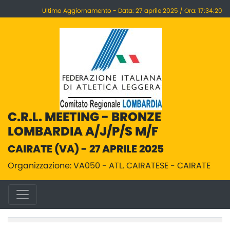
Ultimo Aggiornamento - Data: 27 aprile 2025 / Ora: 17:34:20
C.R.L. MEETING - BRONZE
LOMBARDIA A/J/P/S M/F
CAIRATE (VA) - 27 APRILE 2025
Organizzazione: VA050 - ATL. CAIRATESE - CAIRATE