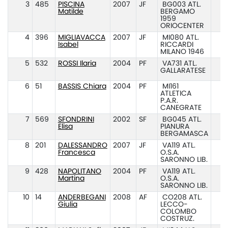
3
485
PISCINA
2007
JF
BG003 ATL.
Matilde
BERGAMO
1959
ORIOCENTER
4
396
MIGLIAVACCA
2007
JF
MI080 ATL.
Isabel
RICCARDI
MILANO 1946
5
532
ROSSI Ilaria
2004
PF
VA731 ATL.
GALLARATESE
6
51
BASSIS Chiara
2004
PF
MI161
ATLETICA
P.A.R.
CANEGRATE
7
569
SFONDRINI
2002
SF
BG045 ATL.
Elisa
PIANURA
BERGAMASCA
8
201
DALESSANDRO
2007
JF
VA119 ATL.
Francesca
O.S.A.
SARONNO LIB.
9
428
NAPOLITANO
2004
PF
VA119 ATL.
Martina
O.S.A.
SARONNO LIB.
10
14
ANDERBEGANI
2008
AF
CO208 ATL.
Giulia
LECCO-
COLOMBO
COSTRUZ.