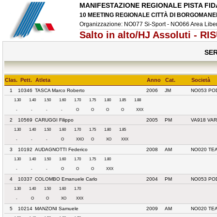
MANIFESTAZIONE REGIONALE PISTA FID
10 MEETING REGIONALE CITTÀ DI BORGOMANERO -
Organizzazione: NO077 Si-Sport - NO066 Area Libe
Salto in alto/HJ Assoluti - RI
SER
Clas.
Pett.
Atleta
Anno
Cat.
Società
1
10346
TASCA Marco Roberto
2006
JM
NO053 PO
1.30
1.40
1.50
1.60
1.70
1.75
1.80
1.85
1.88
-
-
-
-
O
O
O
O
XXX
2
10569
CARUGGI Filippo
2005
PM
VA918 VAR
1.30
1.40
1.50
1.60
1.70
1.75
1.80
1.85
-
-
-
O
XXO
O
XO
XXX
3
10192
AUDAGNOTTI Federico
2008
AM
NO020 TE
1.30
1.40
1.50
1.60
1.70
1.75
1.80
-
-
-
O
O
O
XXX
4
10337
COLOMBO Emanuele Carlo
2004
PM
NO053 PO
1.30
1.40
1.50
1.60
1.70
-
O
O
XO
XXX
5
10214
MANZONI Samuele
2009
AM
NO020 TE