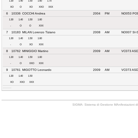
1.30
1.40
1.50
1.60
1.70
XO
O
XO
XXO
XXX
6
10336
COCCHI Andrea
2004
PM
NO053 PO
1.30
1.40
1.50
1.60
-
O
O
XXX
7
10183
MILAN Lorenzo Tiziano
2008
AM
NO007 SI
1.30
1.40
1.50
1.60
-
O
XO
XXX
8
10762
MINIGGIO Martino
2009
AM
VC073 AS
1.30
1.40
1.50
1.60
-
O
XXO
XXX
9
10761
MIGOTTO Leonardo
2009
AM
VC073 AS
1.30
1.40
1.50
XO
XXO
XXX
SIGMA: Sistema di Gestione MAnifestazioni di 