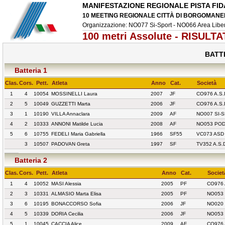
MANIFESTAZIONE REGIONALE PISTA FID
10 MEETING REGIONALE CITTÀ DI BORGOMANERO -
Organizzazione: NO077 Si-Sport - NO066 Area Libe
100 metri Assolute - RISULTA
BATTE
Batteria 1
Clas.
Cors.
Pett.
Atleta
Anno
Cat.
Società
1
4
10054
MOSSINELLI Laura
2007
JF
CO976 A.S
2
5
10049
GUZZETTI Marta
2006
JF
CO976 A.S
3
1
10190
VILLA Annaclara
2009
AF
NO007 SI
4
2
10333
ANNONI Matilde Lucia
2008
AF
NO053 POD
5
6
10755
FEDELI Maria Gabriella
1966
SF55
VC073 ASD
3
10507
PADOVAN Greta
1997
SF
TV352 A.S.
Batteria 2
Clas.
Cors.
Pett.
Atleta
Anno
Cat.
Societ
1
4
10052
MASI Alessia
2005
PF
CO976 
2
3
10331
ALMASIO Marta Elisa
2005
PF
NO053
3
6
10195
BONACCORSO Sofia
2006
JF
NO020
4
5
10339
DORIA Cecilia
2006
JF
NO053
5
1
10045
CACCIA Alice
2009
AF
CO976 