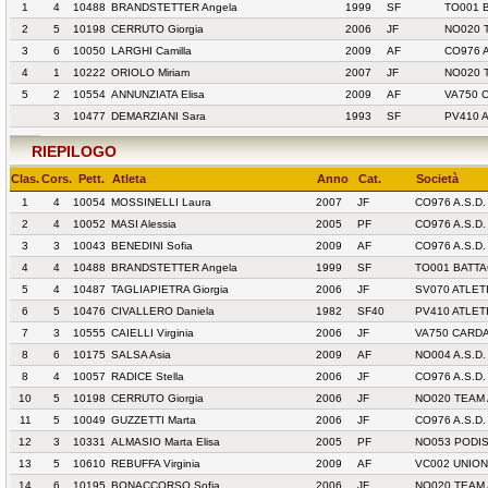
1
4
10488
BRANDSTETTER Angela
1999
SF
TO001 B
2
5
10198
CERRUTO Giorgia
2006
JF
NO020 
3
6
10050
LARGHI Camilla
2009
AF
CO976 
4
1
10222
ORIOLO Miriam
2007
JF
NO020 
5
2
10554
ANNUNZIATA Elisa
2009
AF
VA750 
3
10477
DEMARZIANI Sara
1993
SF
PV410 
RIEPILOGO
Clas.
Cors.
Pett.
Atleta
Anno
Cat.
Società
1
4
10054
MOSSINELLI Laura
2007
JF
CO976 A.S.D
2
4
10052
MASI Alessia
2005
PF
CO976 A.S.D
3
3
10043
BENEDINI Sofia
2009
AF
CO976 A.S.D
4
4
10488
BRANDSTETTER Angela
1999
SF
TO001 BATTA
5
4
10487
TAGLIAPIETRA Giorgia
2006
JF
SV070 ATLE
6
5
10476
CIVALLERO Daniela
1982
SF40
PV410 ATLET
7
3
10555
CAIELLI Virginia
2006
JF
VA750 CARD
8
6
10175
SALSA Asia
2009
AF
NO004 A.S.D
8
4
10057
RADICE Stella
2006
JF
CO976 A.S.D
10
5
10198
CERRUTO Giorgia
2006
JF
NO020 TEAM
11
5
10049
GUZZETTI Marta
2006
JF
CO976 A.S.D
12
3
10331
ALMASIO Marta Elisa
2005
PF
NO053 PODI
13
5
10610
REBUFFA Virginia
2009
AF
VC002 UNION
14
6
10195
BONACCORSO Sofia
2006
JF
NO020 TEAM