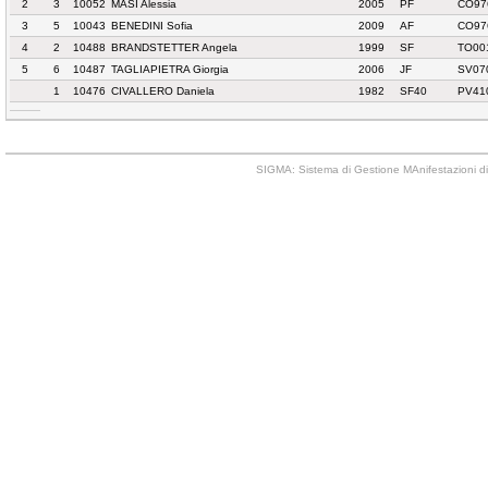
2
3
10052
MASI Alessia
2005
PF
CO97
3
5
10043
BENEDINI Sofia
2009
AF
CO97
4
2
10488
BRANDSTETTER Angela
1999
SF
TO00
5
6
10487
TAGLIAPIETRA Giorgia
2006
JF
SV07
1
10476
CIVALLERO Daniela
1982
SF40
PV41
SIGMA: Sistema di Gestione MAnifestazioni di 