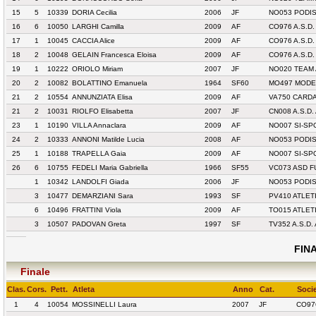
15
5
10339
DORIA Cecilia
2006
JF
NO053 PODI
16
6
10050
LARGHI Camilla
2009
AF
CO976 A.S.D
17
1
10045
CACCIA Alice
2009
AF
CO976 A.S.D
18
2
10048
GELAIN Francesca Eloisa
2009
AF
CO976 A.S.D
19
1
10222
ORIOLO Miriam
2007
JF
NO020 TEAM
20
2
10082
BOLATTINO Emanuela
1964
SF60
MO497 MODEN
21
2
10554
ANNUNZIATA Elisa
2009
AF
VA750 CARD
21
2
10031
RIOLFO Elisabetta
2007
JF
CN008 A.S.D.
23
1
10190
VILLA Annaclara
2009
AF
NO007 SI-S
24
2
10333
ANNONI Matilde Lucia
2008
AF
NO053 PODI
25
1
10188
TRAPELLA Gaia
2009
AF
NO007 SI-S
26
6
10755
FEDELI Maria Gabriella
1966
SF55
VC073 ASD F
1
10342
LANDOLFI Giada
2006
JF
NO053 PODI
3
10477
DEMARZIANI Sara
1993
SF
PV410 ATLET
6
10496
FRATTINI Viola
2009
AF
TO015 ATLE
3
10507
PADOVAN Greta
1997
SF
TV352 A.S.D.
FINA
Finale
Clas.
Cors.
Pett.
Atleta
Anno
Cat.
Soci
1
4
10054
MOSSINELLI Laura
2007
JF
CO97