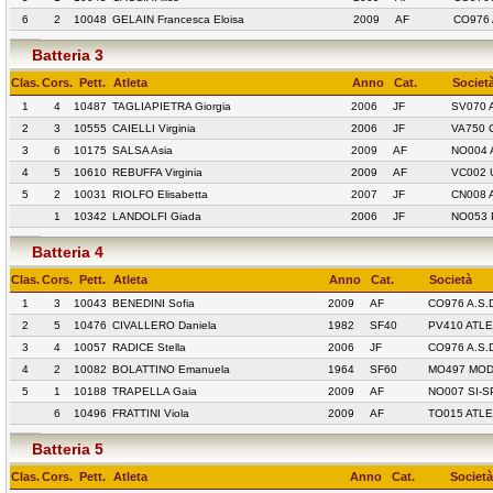
6
2
10048
GELAIN Francesca Eloisa
2009
AF
CO976 
Batteria 3
Clas.
Cors.
Pett.
Atleta
Anno
Cat.
Societ
1
4
10487
TAGLIAPIETRA Giorgia
2006
JF
SV070 
2
3
10555
CAIELLI Virginia
2006
JF
VA750 
3
6
10175
SALSA Asia
2009
AF
NO004 
4
5
10610
REBUFFA Virginia
2009
AF
VC002 
5
2
10031
RIOLFO Elisabetta
2007
JF
CN008 
1
10342
LANDOLFI Giada
2006
JF
NO053 
Batteria 4
Clas.
Cors.
Pett.
Atleta
Anno
Cat.
Società
1
3
10043
BENEDINI Sofia
2009
AF
CO976 A.S.
2
5
10476
CIVALLERO Daniela
1982
SF40
PV410 ATL
3
4
10057
RADICE Stella
2006
JF
CO976 A.S.
4
2
10082
BOLATTINO Emanuela
1964
SF60
MO497 MOD
5
1
10188
TRAPELLA Gaia
2009
AF
NO007 SI-
6
10496
FRATTINI Viola
2009
AF
TO015 ATL
Batteria 5
Clas.
Cors.
Pett.
Atleta
Anno
Cat.
Società