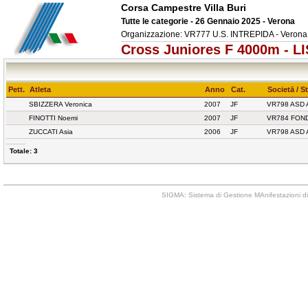
Corsa Campestre Villa Buri
Tutte le categorie - 26 Gennaio 2025 - Verona
Organizzazione: VR777 U.S. INTREPIDA - Verona
Cross Juniores F 4000m - 
Pett.
Atleta
Anno
Cat.
Societā / S
SBIZZERA Veronica
2007
JF
VR798 ASD 
FINOTTI Noemi
2007
JF
VR784 FON
ZUCCATI Asia
2006
JF
VR798 ASD 
Totale: 3
SIGMA: Sistema di Gestione MAnifestazioni di 