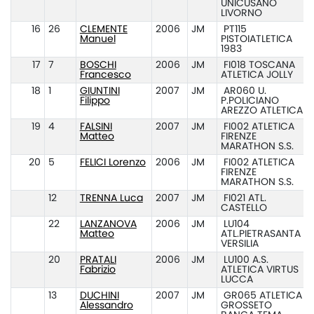
UNICUSANO
LIVORNO
16
26
CLEMENTE
2006
JM
PT115
Manuel
PISTOIATLETICA
1983
17
7
BOSCHI
2006
JM
FI018 TOSCANA
Francesco
ATLETICA JOLLY
18
1
GIUNTINI
2007
JM
AR060 U.
Filippo
P.POLICIANO
AREZZO ATLETICA
19
4
FALSINI
2007
JM
FI002 ATLETICA
Matteo
FIRENZE
MARATHON S.S.
20
5
FELICI Lorenzo
2006
JM
FI002 ATLETICA
FIRENZE
MARATHON S.S.
12
TRENNA Luca
2007
JM
FI021 ATL.
CASTELLO
22
LANZANOVA
2006
JM
LU104
Matteo
ATL.PIETRASANTA
VERSILIA
20
PRATALI
2006
JM
LU100 A.S.
Fabrizio
ATLETICA VIRTUS
LUCCA
13
DUCHINI
2007
JM
GR065 ATLETICA
Alessandro
GROSSETO