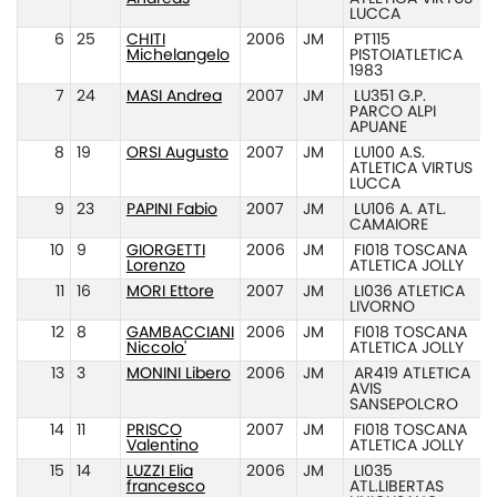
LUCCA
6
25
CHITI
2006
JM
PT115
Michelangelo
PISTOIATLETICA
1983
7
24
MASI Andrea
2007
JM
LU351 G.P.
PARCO ALPI
APUANE
8
19
ORSI Augusto
2007
JM
LU100 A.S.
ATLETICA VIRTUS
LUCCA
9
23
PAPINI Fabio
2007
JM
LU106 A. ATL.
CAMAIORE
10
9
GIORGETTI
2006
JM
FI018 TOSCANA
Lorenzo
ATLETICA JOLLY
11
16
MORI Ettore
2007
JM
LI036 ATLETICA
LIVORNO
12
8
GAMBACCIANI
2006
JM
FI018 TOSCANA
Niccolo'
ATLETICA JOLLY
13
3
MONINI Libero
2006
JM
AR419 ATLETICA
AVIS
SANSEPOLCRO
14
11
PRISCO
2007
JM
FI018 TOSCANA
Valentino
ATLETICA JOLLY
15
14
LUZZI Elia
2006
JM
LI035
francesco
ATL.LIBERTAS