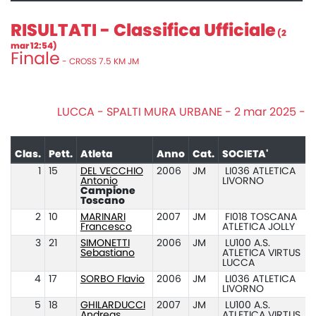
RISULTATI - Classifica Ufficiale
(2
mar 12:54)
Finale
- CROSS 7.5 KM JM
LUCCA - SPALTI MURA URBANE - 2 mar 2025 -
Clas.
Pett.
Atleta
Anno
Cat.
SOCIETA'
1
15
DEL VECCHIO
2006
JM
LI036 ATLETICA
Antonio
LIVORNO
Campione
Toscano
2
10
MARINARI
2007
JM
FI018 TOSCANA
Francesco
ATLETICA JOLLY
3
21
SIMONETTI
2006
JM
LU100 A.S.
Sebastiano
ATLETICA VIRTUS
LUCCA
4
17
SORBO Flavio
2006
JM
LI036 ATLETICA
LIVORNO
5
18
GHILARDUCCI
2007
JM
LU100 A.S.
Andreas
ATLETICA VIRTUS