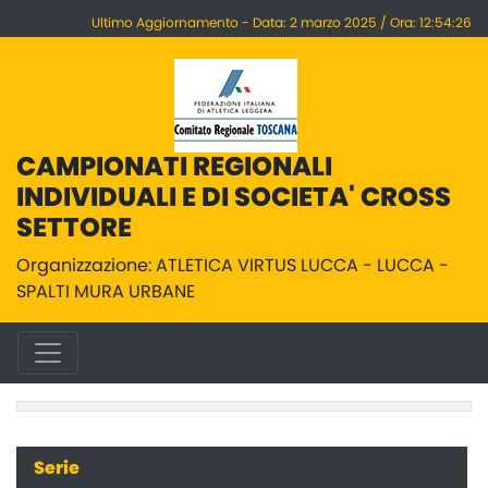
Ultimo Aggiornamento - Data: 2 marzo 2025 / Ora: 12:54:26
CAMPIONATI REGIONALI
INDIVIDUALI E DI SOCIETA' CROSS
SETTORE
Organizzazione: ATLETICA VIRTUS LUCCA - LUCCA -
SPALTI MURA URBANE
Serie