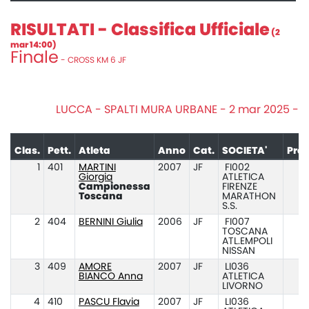
RISULTATI - Classifica Ufficiale
(2
mar 14:00)
Finale
- CROSS KM 6 JF
LUCCA - SPALTI MURA URBANE - 2 mar 2025 -
Clas.
Pett.
Atleta
Anno
Cat.
SOCIETA'
Pres
1
401
MARTINI
2007
JF
FI002
Giorgia
ATLETICA
Campionessa
FIRENZE
Toscana
MARATHON
S.S.
2
404
BERNINI Giulia
2006
JF
FI007
TOSCANA
ATL.EMPOLI
NISSAN
3
409
AMORE
2007
JF
LI036
BIANCO Anna
ATLETICA
LIVORNO
4
410
PASCU Flavia
2007
JF
LI036