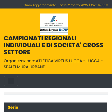
Ultimo Aggiornamento - Data: 2 marzo 2025 / Ora: 14:00:11
CAMPIONATI REGIONALI
INDIVIDUALI E DI SOCIETA' CROSS
SETTORE
Organizzazione: ATLETICA VIRTUS LUCCA - LUCCA -
SPALTI MURA URBANE
Serie