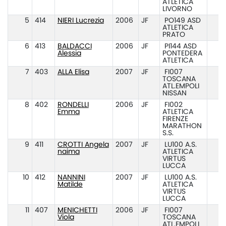
ATLETICA
LIVORNO
5
414
NIERI Lucrezia
2006
JF
PO149 ASD
ATLETICA
PRATO
6
413
BALDACCI
2006
JF
PI144 ASD
Alessia
PONTEDERA
ATLETICA
7
403
ALLA Elisa
2007
JF
FI007
TOSCANA
ATL.EMPOLI
NISSAN
8
402
RONDELLI
2006
JF
FI002
Emma
ATLETICA
FIRENZE
MARATHON
S.S.
9
411
CROTTI Angela
2007
JF
LU100 A.S.
naima
ATLETICA
VIRTUS
LUCCA
10
412
NANNINI
2007
JF
LU100 A.S.
Matilde
ATLETICA
VIRTUS
LUCCA
11
407
MENICHETTI
2006
JF
FI007
Viola
TOSCANA
ATL.EMPOLI