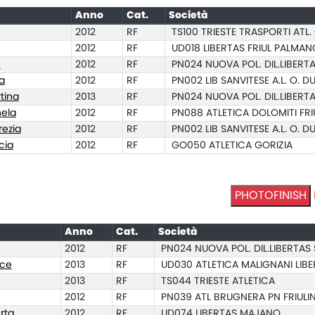
Anno
Cat.
Società
2012
RF
TS100 TRIESTE TRASPORTI ATL.
2012
RF
UD018 LIBERTAS FRIUL PALMA
e
2012
RF
PN024 NUOVA POL. DIL.LIBERTA
a
2012
RF
PN002 LIB SANVITESE A.L. O. 
tina
2013
RF
PN024 NUOVA POL. DIL.LIBERTA
hela
2012
RF
PN088 ATLETICA DOLOMITI FRI
ezia
2012
RF
PN002 LIB SANVITESE A.L. O. 
cia
2012
RF
GO050 ATLETICA GORIZIA
PHOTOFINISH
Anno
Cat.
Società
2012
RF
PN024 NUOVA POL. DIL.LIBERTAS 
ice
2013
RF
UD030 ATLETICA MALIGNANI LIB
2013
RF
TS044 TRIESTE ATLETICA
2012
RF
PN039 ATL BRUGNERA PN FRIULI
rta
2012
RF
UD074 LIBERTAS MAJANO