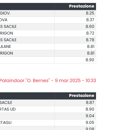
Prestazione
 GIOV.
8.25
NOVA
8.37
S SACILE
8.60
DURIGON
8.72
S SACILE
8.78
ULANE
8.81
DURIGON
8.81
8.90
Palaindoor "O. Bernes" - 9 mar 2025 - 10:33
Prestazione
SACILE
8.87
ERTAS UD
8.90
9.04
NTAGLI
9.05
9.08