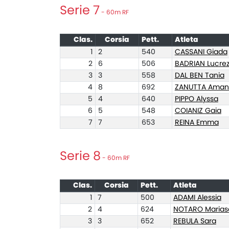
Serie 7
- 60m RF
Clas.
Corsia
Pett.
Atleta
1
2
540
CASSANI Giada
2
6
506
BADRIAN Lucrez
3
3
558
DAL BEN Tania
4
8
692
ZANUTTA Ama
5
4
640
PIPPO Alyssa
6
5
548
COIANIZ Gaia
7
7
653
REINA Emma
Serie 8
- 60m RF
Clas.
Corsia
Pett.
Atleta
1
7
500
ADAMI Alessia
2
4
624
NOTARO Marias
3
3
652
REBULA Sara