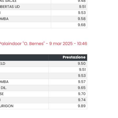
AS SACILE
9.48
IBERTAS UD
9.51
M
9.53
TOMBA
9.58
9.68
Palaindoor "O. Bernes" - 9 mar 2025 - 10:46
Prestazione
ELD
9.50
9.51
9.53
TOMBA
9.57
DIL.
9.65
SE
9.70
M
9.74
 DURIGON
9.89