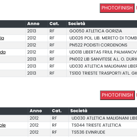
PHOTOFINISH
Anno
Cat.
Società
2013
RF
GO050 ATLETICA GORIZIA
ia
2012
RF
UD026 POL. LIB. MERETO DI TOM
2012
RF
PN522 PODISTI CORDENONS
nda
2012
RF
UD018 LIBERTAS FRIUL PALMANO
2013
RF
PN002 LIB SANVITESE A.L. O. DUR
2013
RF
UD030 ATLETICA MALIGNANI LIBE
2013
RF
TS100 TRIESTE TRASPORTI ATL. GI
PHOTOFINISH
Anno
Cat.
Società
2012
RF
UD030 ATLETICA MALIGNANI LIB
ole
2012
RF
TS044 TRIESTE ATLETICA
2012
RF
TS536 EVINRUDE