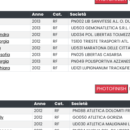
Anno
Cat.
Società
2013
RF
PN002 LIB SANVITESE A.L. O. 
2013
RF
UD503 GEMONATLETICA S.R.L. D
andra
2012
RF
UD034 POL. LIBERTAS TOLMEZ
orgia
2012
RF
TS100 TRIESTE TRASPORTI ATL.
a
2012
RF
UD531 MARATONA DELLE CITTA'
sofia
2013
RF
PN025 LIBERTAS CASARSA
rgia
2013
RF
PN049 POLISPORTIVA AZZANE
iara
2012
RF
UD121 LUPIGNANUM TRACK&FIE
PHOTOFINISH
Anno
Cat.
Società
2012
RF
PN088 ATLETICA DOLOMITI FR
ly
2012
RF
GO050 ATLETICA GORIZIA
2012
RF
UD030 ATLETICA MALIGNANI L