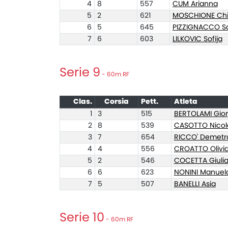
4
8
557
CUM Arianna
5
2
621
MOSCHIONE Chi
6
5
645
PIZZIGNACCO S
7
6
603
LILKOVIC Sofija
Serie 9
- 60m RF
Clas.
Corsia
Pett.
Atleta
1
3
515
BERTOLAMI Gior
2
8
539
CASOTTO Nicol
3
7
654
RICCO' Demetr
4
4
556
CROATTO Olivi
5
2
546
COCETTA Giuli
6
6
623
NONINI Manuel
7
5
507
BANELLI Asia
Serie 10
- 60m RF