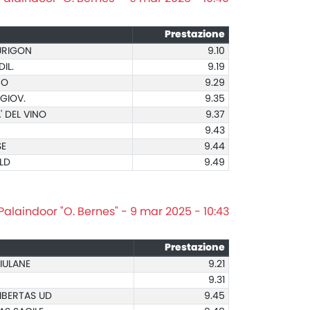
Prestazione
DURIGON
9.10
IL.
9.19
ZO
9.29
 GIOV.
9.35
 DEL VINO
9.37
9.43
SE
9.44
LD
9.49
Palaindoor "O. Bernes" - 9 mar 2025 - 10:43
Prestazione
IULANE
9.21
9.31
IBERTAS UD
9.45