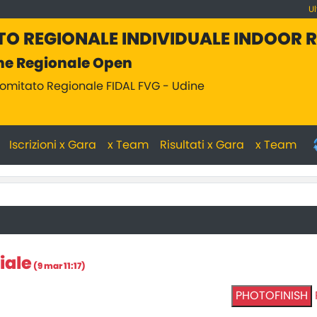
U
O REGIONALE INDIVIDUALE INDOOR 
ne Regionale Open
omitato Regionale FIDAL FVG - Udine
Iscrizioni x Gara
x Team
Risultati x Gara
x Team
iale
(9 mar 11:17)
PHOTOFINISH