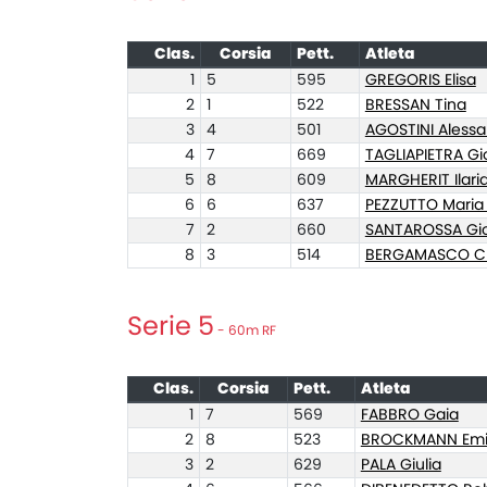
Clas.
Corsia
Pett.
Atleta
1
5
595
GREGORIS Elisa
2
1
522
BRESSAN Tina
3
4
501
AGOSTINI Aless
4
7
669
TAGLIAPIETRA Gi
5
8
609
MARGHERIT Ilari
6
6
637
PEZZUTTO Maria 
7
2
660
SANTAROSSA Gio
8
3
514
BERGAMASCO Ch
Serie 5
- 60m RF
Clas.
Corsia
Pett.
Atleta
1
7
569
FABBRO Gaia
2
8
523
BROCKMANN Emi
3
2
629
PALA Giulia