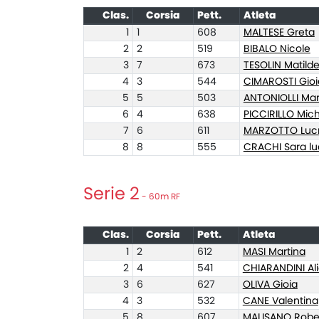
Clas.
Corsia
Pett.
Atleta
1
1
608
MALTESE Greta
2
2
519
BIBALO Nicole
3
7
673
TESOLIN Matild
4
3
544
CIMAROSTI Gioi
5
5
503
ANTONIOLLI Mar
6
4
638
PICCIRILLO Mic
7
6
611
MARZOTTO Lucr
8
8
555
CRACHI Sara lu
Serie 2
- 60m RF
Clas.
Corsia
Pett.
Atleta
1
2
612
MASI Martina
2
4
541
CHIARANDINI Al
3
6
627
OLIVA Gioia
4
3
532
CANE Valentina
5
8
607
MALISANO Robe