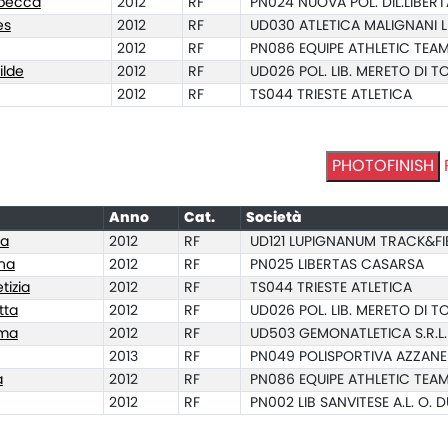
becca
2012
RF
PN024 NUOVA POL. DIL.LIBERT
es
2012
RF
UD030 ATLETICA MALIGNANI L
2012
RF
PN086 EQUIPE ATHLETIC TEA
ilde
2012
RF
UD026 POL. LIB. MERETO DI 
2012
RF
TS044 TRIESTE ATLETICA
PHOTOFINISH
Anno
Cat.
Società
ia
2012
RF
UD121 LUPIGNANUM TRACK&FI
na
2012
RF
PN025 LIBERTAS CASARSA
tizia
2012
RF
TS044 TRIESTE ATLETICA
tta
2012
RF
UD026 POL. LIB. MERETO DI 
ma
2012
RF
UD503 GEMONATLETICA S.R.L. 
2013
RF
PN049 POLISPORTIVA AZZANE
a
2012
RF
PN086 EQUIPE ATHLETIC TEA
2012
RF
PN002 LIB SANVITESE A.L. O.