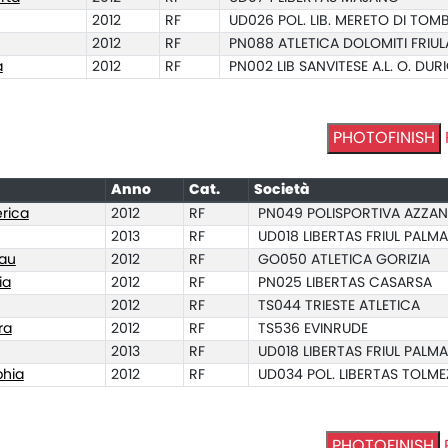
2012
RF
UD026 POL. LIB. MERETO DI TOM
2012
RF
PN088 ATLETICA DOLOMITI FRIU
a
2012
RF
PN002 LIB SANVITESE A.L. O. DU
PHOTOFINISH
Anno
Cat.
Società
rica
2012
RF
PN049 POLISPORTIVA AZZAN
2013
RF
UD018 LIBERTAS FRIUL PAL
eau
2012
RF
GO050 ATLETICA GORIZIA
ia
2012
RF
PN025 LIBERTAS CASARSA
2012
RF
TS044 TRIESTE ATLETICA
ra
2012
RF
TS536 EVINRUDE
2013
RF
UD018 LIBERTAS FRIUL PAL
hia
2012
RF
UD034 POL. LIBERTAS TOLM
PHOTOFINISH