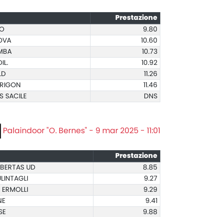
Prestazione
ZO
9.80
OVA
10.60
OMBA
10.73
IL.
10.92
LD
11.26
DURIGON
11.46
S SACILE
DNS
Palaindoor "O. Bernes" - 9 mar 2025 - 11:01
Prestazione
IBERTAS UD
8.85
LINTAGLI
9.27
 ERMOLLI
9.29
NE
9.41
SE
9.88