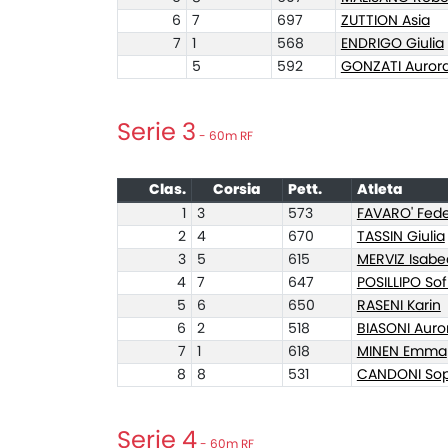
6
7
697
ZUTTION Asia
7
1
568
ENDRIGO Giulia
5
592
GONZATI Auror
Serie 3
- 60m RF
Clas.
Corsia
Pett.
Atleta
1
3
573
FAVARO' Fede
2
4
670
TASSIN Giulia
3
5
615
MERVIZ Isab
4
7
647
POSILLIPO Sof
5
6
650
RASENI Karin
6
2
518
BIASONI Auro
7
1
618
MINEN Emma
8
8
531
CANDONI Sop
Serie 4
- 60m RF