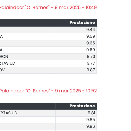
Palaindoor "O. Bernes" - 9 mar 2025 - 10:49
Prestazione
9.44
BA
9.59
9.65
VA
9.69
IGON
9.73
RTAS UD
9.77
OV.
9.87
Palaindoor "O. Bernes" - 9 mar 2025 - 10:52
Prestazione
ERTAS UD
9.81
9.85
9.86