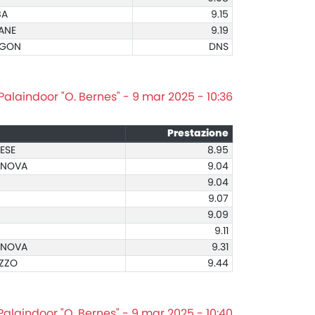
BA
9.15
LANE
9.19
RIGON
DNS
Palaindoor "O. Bernes" - 9 mar 2025 - 10:36
Prestazione
ESE
8.95
MANOVA
9.04
9.04
9.07
9.09
9.11
MANOVA
9.31
EZZO
9.44
Palaindoor "O. Bernes" - 9 mar 2025 - 10:40