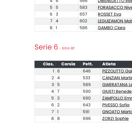
4
6
566
DIBENEDETTO Re
5
5
583
FORASACCO Niv
6
3
657
ROSSET Eva
7
4
602
LEGUIZAMON Mat
8
1
586
GAMBO Clara
Serie 6
- 60m RF
Clas.
Corsia
Pett.
Atleta
1
6
646
PIZZOLITTO Ga
2
4
533
CANZIAN Marti
3
5
589
GIARRATANA Le
4
7
590
GIUSTI Benede
5
3
690
ZAMPOLLO Em
6
2
643
PIVESSO Sofia
7
1
591
GNOATO Mart
8
8
696
ZORZI Sophie