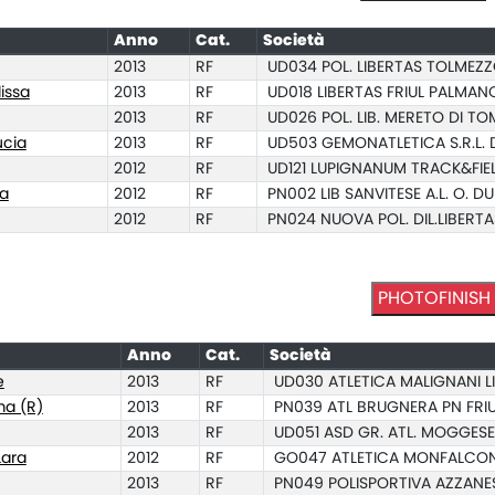
Anno
Cat.
Società
2013
RF
UD034 POL. LIBERTAS TOLMEZ
issa
2013
RF
UD018 LIBERTAS FRIUL PALMAN
2013
RF
UD026 POL. LIB. MERETO DI T
cia
2013
RF
UD503 GEMONATLETICA S.R.L. D
2012
RF
UD121 LUPIGNANUM TRACK&FIE
a
2012
RF
PN002 LIB SANVITESE A.L. O. 
2012
RF
PN024 NUOVA POL. DIL.LIBERTA
PHOTOFINISH
Anno
Cat.
Società
e
2013
RF
UD030 ATLETICA MALIGNANI L
a (R)
2013
RF
PN039 ATL BRUGNERA PN FRIU
2013
RF
UD051 ASD GR. ATL. MOGGESE
ara
2012
RF
GO047 ATLETICA MONFALCO
2013
RF
PN049 POLISPORTIVA AZZANE