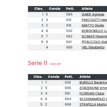
Clas.
Corsia
Pett.
Atleta
1
5
585
GAIER Agnese
2
3
631
PASCOLETTI Mel
3
2
616
MIATTO Giulia
4
8
520
BORGOBELLO Lu
5
7
662
SCARATI Noemi
6
6
641
PITACCOLO Gai
4
685
VIEL Elisabetta
Serie 11
- 60m RF
Clas.
Corsia
Pett.
Atleta
1
7
526
BURELLO Beatric
2
5
695
ZORZENONE Emm
3
4
581
FLOREANI Clara
4
6
664
SCOGNAMIGLIO L
5
2
668
STRAFELLA Marta