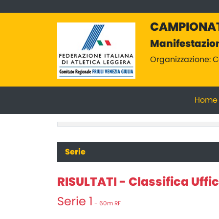
CAMPIONAT
Manifestazio
Organizzazione: C
Home
Serie
RISULTATI - Classifica Uffic
Serie 1
- 60m RF