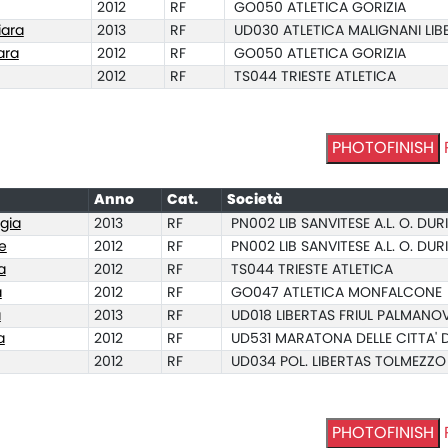
2012
RF
GO050 ATLETICA GORIZIA
ara
2013
RF
UD030 ATLETICA MALIGNANI LIB
ara
2012
RF
GO050 ATLETICA GORIZIA
2012
RF
TS044 TRIESTE ATLETICA
PHOTOFINISH
Anno
Cat.
Società
gia
2013
RF
PN002 LIB SANVITESE A.L. O. DU
e
2012
RF
PN002 LIB SANVITESE A.L. O. DU
a
2012
RF
TS044 TRIESTE ATLETICA
a
2012
RF
GO047 ATLETICA MONFALCONE
a
2013
RF
UD018 LIBERTAS FRIUL PALMANO
a
2012
RF
UD531 MARATONA DELLE CITTA' 
2012
RF
UD034 POL. LIBERTAS TOLMEZZO
PHOTOFINISH