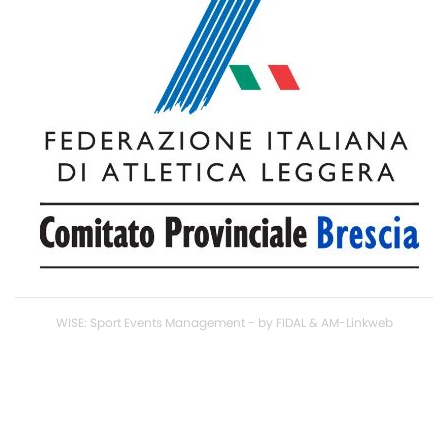
WISE: Sport Events Management - by FIDAL & AM-Linkweb