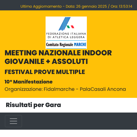
Ultimo Aggiornamento - Data: 26 gennaio 2025 / Ora: 13:53:14
MEETING NAZIONALE INDOOR
GIOVANILE + ASSOLUTI
FESTIVAL PROVE MULTIPLE
10° Manifestazione
Organizzazione: Fidalmarche - PalaCasali Ancona
Risultati per Gara