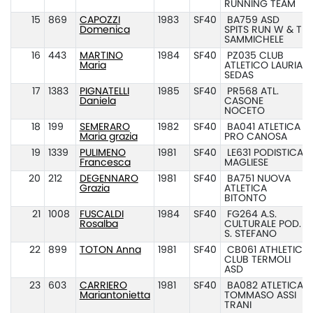
RUNNING TEAM
15
869
CAPOZZI
1983
SF40
BA759 ASD
Domenica
SPITS RUN W & T
SAMMICHELE
16
443
MARTINO
1984
SF40
PZ035 CLUB
Maria
ATLETICO LAURIA
SEDAS
17
1383
PIGNATELLI
1985
SF40
PR568 ATL.
Daniela
CASONE
NOCETO
18
199
SEMERARO
1982
SF40
BA041 ATLETICA
Maria grazia
PRO CANOSA
19
1339
PULIMENO
1981
SF40
LE631 PODISTICA
Francesca
MAGLIESE
20
212
DEGENNARO
1981
SF40
BA751 NUOVA
Grazia
ATLETICA
BITONTO
21
1008
FUSCALDI
1984
SF40
FG264 A.S.
Rosalba
CULTURALE POD.
S. STEFANO
22
899
TOTON Anna
1981
SF40
CB061 ATHLETIC
CLUB TERMOLI
ASD
23
603
CARRIERO
1981
SF40
BA082 ATLETICA
Mariantonietta
TOMMASO ASSI
TRANI