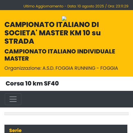
Ultimo Aggiornamento - Data: 10 agosto 2025 / Ora: 23:11:29
CAMPIONATO ITALIANO DI
SOCIETA' MASTER KM 10 su
STRADA
CAMPIONATO ITALIANO INDIVIDUALE
MASTER
Organizzazione: A.S.D. FOGGIA RUNNING - FOGGIA
Corsa 10 km SF40
Serie