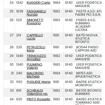
24
1342
RUGGERI Carla
1984
SF40
LE631 PODISTICA
MAGLIESE
25
1039
FAGGIANELLI
1982
SF40
FG276 A.S.D. ATL.
Nunzia
PADRE PIO S.G.R.
26
1221
SIMONETTI
1983
SF40
FG803 A.S.D.
Rossana
RUNNING
ACADEMY
LUCERA
27
214
CAPPIELLO
1981
SF40
BA751 NUOVA
Lucia
ATLETICA
BITONTO
28
220
PETRUZZELLI
1981
SF40
BO544 PASSO
Ilaria
CAPPONI ASD
29
1349
TREMOLIZZO
1982
SF40
LE631 PODISTICA
Annalisa
MAGLIESE
30
1340
PULIMENO
1983
SF40
LE631 PODISTICA
Valeria
MAGLIESE
31
240
MALORGIO
1984
SF40
BR153 ASD
Michela
APULIATHLETICA
32
592
PUGLIESE Maria
1981
SF40
BA058 ATLETICA
MONOPOLI
33
819
SCHIRALDI
1982
SF40
BA705 BITONTO
Valentina nic
RUNNERS
34
620
PINTO Rossella
1982
SF40
BA082 ATLETICA
TOMMASO ASSI