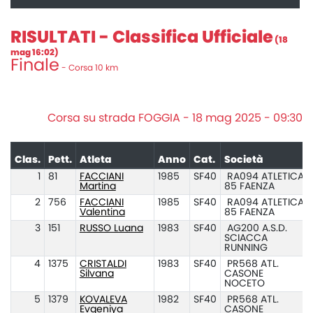
RISULTATI - Classifica Ufficiale
(18
mag 16:02)
Finale
- Corsa 10 km
Corsa su strada FOGGIA - 18 mag 2025 - 09:30
Clas.
Pett.
Atleta
Anno
Cat.
Società
1
81
FACCIANI
1985
SF40
RA094 ATLETICA
Martina
85 FAENZA
2
756
FACCIANI
1985
SF40
RA094 ATLETICA
Valentina
85 FAENZA
3
151
RUSSO Luana
1983
SF40
AG200 A.S.D.
SCIACCA
RUNNING
4
1375
CRISTALDI
1983
SF40
PR568 ATL.
Silvana
CASONE
NOCETO
5
1379
KOVALEVA
1982
SF40
PR568 ATL.
Evgeniya
CASONE