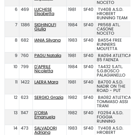
NOCETO
6
469
LUCHESE
1981
SF40
TV408 A.S.D.
Elisabetta
HROBERT
RUNNING TEAM
7
1386
SIGHINOLFI
1984
SF40
PR568 ATL.
Giulia
CASONE
NOCETO
8
682
IANIA Silvana
1983
SF40
BA554 FREE
RUNNERS
MOLFETTA
9
760
PAGU Natalia
1981
SF40
RA094 ATLETICA
85 FAENZA
10
799
D'APRILE
1984
SF40
TA432 S.ATL.
Nicoletta
S.G.BOSCO
PALAGIANELLO
11
1422
LAERA Mara
1981
SF40
BA700 A.S.D.
NADIR ON THE
ROAD - PUT
12
623
SERGIO Grazia
1982
SF40
BA082 ATLETICA
TOMMASO ASSI
TRANI
13
1147
D'ORIA
1982
SF40
FG294 A.S.D.
Emanuela
FOGGIA
RUNNING
14
473
SALVADORI
1983
SF40
TV408 A.S.D.
Adriana
HROBERT