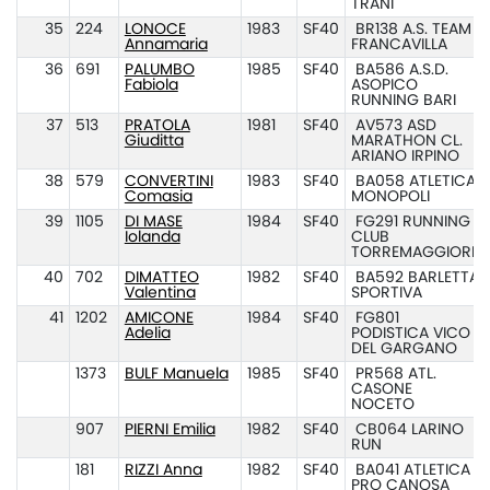
TRANI
35
224
LONOCE
1983
SF40
BR138 A.S. TEAM
Annamaria
FRANCAVILLA
36
691
PALUMBO
1985
SF40
BA586 A.S.D.
Fabiola
ASOPICO
RUNNING BARI
37
513
PRATOLA
1981
SF40
AV573 ASD
Giuditta
MARATHON CL.
ARIANO IRPINO
38
579
CONVERTINI
1983
SF40
BA058 ATLETICA
Comasia
MONOPOLI
39
1105
DI MASE
1984
SF40
FG291 RUNNING
Iolanda
CLUB
TORREMAGGIORE
40
702
DIMATTEO
1982
SF40
BA592 BARLETTA
Valentina
SPORTIVA
41
1202
AMICONE
1984
SF40
FG801
Adelia
PODISTICA VICO
DEL GARGANO
1373
BULF Manuela
1985
SF40
PR568 ATL.
CASONE
NOCETO
907
PIERNI Emilia
1982
SF40
CB064 LARINO
RUN
181
RIZZI Anna
1982
SF40
BA041 ATLETICA
PRO CANOSA