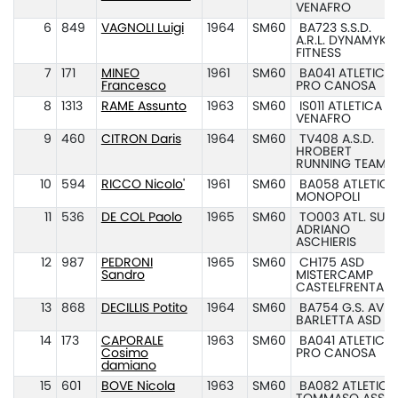
VENAFRO
6
849
VAGNOLI Luigi
1964
SM60
BA723 S.S.D.
A.R.L. DYNAMYK
FITNESS
7
171
MINEO
1961
SM60
BA041 ATLETICA
Francesco
PRO CANOSA
8
1313
RAME Assunto
1963
SM60
IS011 ATLETICA
VENAFRO
9
460
CITRON Daris
1964
SM60
TV408 A.S.D.
HROBERT
RUNNING TEAM
10
594
RICCO Nicolo'
1961
SM60
BA058 ATLETICA
MONOPOLI
11
536
DE COL Paolo
1965
SM60
TO003 ATL. SUS
ADRIANO
ASCHIERIS
12
987
PEDRONI
1965
SM60
CH175 ASD
Sandro
MISTERCAMP
CASTELFRENTAN
13
868
DECILLIS Potito
1964
SM60
BA754 G.S. AVIS
BARLETTA ASD
14
173
CAPORALE
1963
SM60
BA041 ATLETICA
Cosimo
PRO CANOSA
damiano
15
601
BOVE Nicola
1963
SM60
BA082 ATLETICA