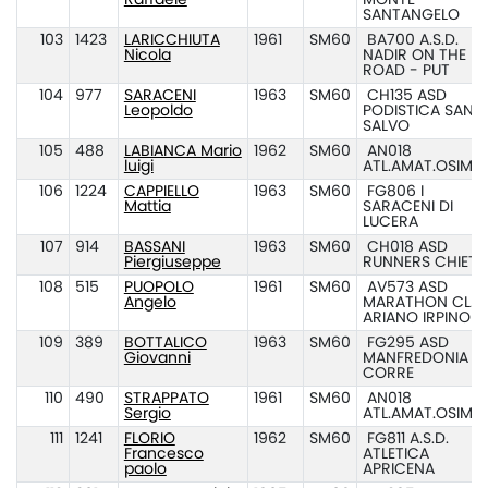
Raffaele
MONTE
SANTANGELO
103
1423
LARICCHIUTA
1961
SM60
BA700 A.S.D.
Nicola
NADIR ON THE
ROAD - PUT
104
977
SARACENI
1963
SM60
CH135 ASD
Leopoldo
PODISTICA SAN
SALVO
105
488
LABIANCA Mario
1962
SM60
AN018
luigi
ATL.AMAT.OSIMO
106
1224
CAPPIELLO
1963
SM60
FG806 I
Mattia
SARACENI DI
LUCERA
107
914
BASSANI
1963
SM60
CH018 ASD
Piergiuseppe
RUNNERS CHIETI
108
515
PUOPOLO
1961
SM60
AV573 ASD
Angelo
MARATHON CL.
ARIANO IRPINO
109
389
BOTTALICO
1963
SM60
FG295 ASD
Giovanni
MANFREDONIA
CORRE
110
490
STRAPPATO
1961
SM60
AN018
Sergio
ATL.AMAT.OSIMO
111
1241
FLORIO
1962
SM60
FG811 A.S.D.
Francesco
ATLETICA
paolo
APRICENA