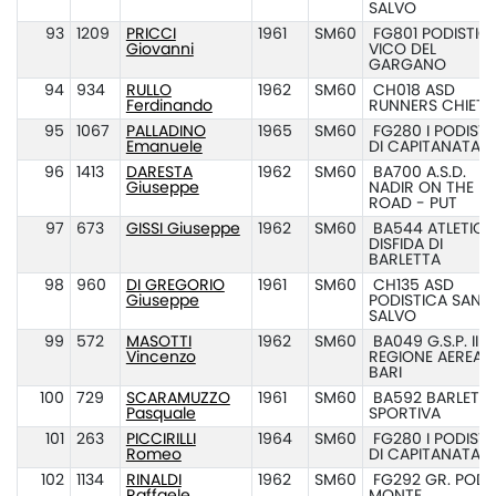
SALVO
93
1209
PRICCI
1961
SM60
FG801 PODISTIC
Giovanni
VICO DEL
GARGANO
94
934
RULLO
1962
SM60
CH018 ASD
Ferdinando
RUNNERS CHIETI
95
1067
PALLADINO
1965
SM60
FG280 I PODISTI
Emanuele
DI CAPITANATA
96
1413
DARESTA
1962
SM60
BA700 A.S.D.
Giuseppe
NADIR ON THE
ROAD - PUT
97
673
GISSI Giuseppe
1962
SM60
BA544 ATLETICA
DISFIDA DI
BARLETTA
98
960
DI GREGORIO
1961
SM60
CH135 ASD
Giuseppe
PODISTICA SAN
SALVO
99
572
MASOTTI
1962
SM60
BA049 G.S.P. III
Vincenzo
REGIONE AEREA
BARI
100
729
SCARAMUZZO
1961
SM60
BA592 BARLETT
Pasquale
SPORTIVA
101
263
PICCIRILLI
1964
SM60
FG280 I PODISTI
Romeo
DI CAPITANATA
102
1134
RINALDI
1962
SM60
FG292 GR. POD.