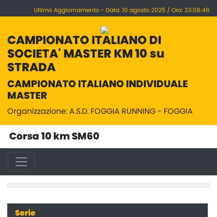
Ultimo Aggiornamento - Data: 10 agosto 2025 / Ora: 23:08:46
CAMPIONATO ITALIANO DI
SOCIETA' MASTER KM 10 su
STRADA
CAMPIONATO ITALIANO INDIVIDUALE
MASTER
Organizzazione: A.S.D. FOGGIA RUNNING - FOGGIA
Corsa 10 km SM60
Serie