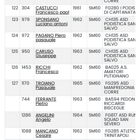
CORRE
122
304
CASTUCCI
1961
SM60
FG280 I PODISTI
Francesco paol
DI CAPITANATA
123
979
SPONSANO
1962
SM60
CH135 ASD
Luciano antoni
PODISTICA SAN
SALVO
124
972
PAGANO Piero
1962
SM60
CH135 ASD
pasquale
PODISTICA SAN
SALVO
125
950
CARUSO
1963
SM60
CH135 ASD
Giuseppe
PODISTICA SAN
SALVO
126
1453
RICCHI
1962
SM60
BA025 A.S.
Francesco
AMATORI
PUTIGNANO
127
1170
TROIANO
1965
SM60
FG295 ASD
Pasquale
MANFREDONIA
CORRE
744
FERRANTE
1963
SM60
BA594 PEDONE-
Pietro
RICCARDI
BISCEGLIE
1286
ANGELINI
1964
SM60
FG817 ASD RUN
Angelo
SQUAD SAN
SEVERO
1088
MANCANO
1962
SM60
FG285 ATLETICA
Cesare
TRINITAPOLI