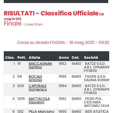
RISULTATI - Classifica Ufficiale
(18
mag 16:00)
Finale
- Corsa 10 km
Corsa su strada FOGGIA - 18 mag 2025 - 09:30
Clas.
Pett.
Atleta
Anno
Cat.
Società
1
91
MACCAGNAN
1962
SM60
BA723 S.S.D.
Santino
A.R.L. DYNAMYK
FITNESS
2
66
BOCALE
1965
SM60
FG299 A.S.D.
Antonio
DAUNIA RUNNIN
3
829
CAPORALE
1964
SM60
BA723 S.S.D.
Domenico
A.R.L. DYNAMYK
FITNESS
4
1295
MATTACOLA
1962
SM60
FR210 POL.
Giovanni
CIOCIARA
ANTONIO FAVA
5
1312
PILLA Marciano
1965
SM60
IS011 ATLETICA