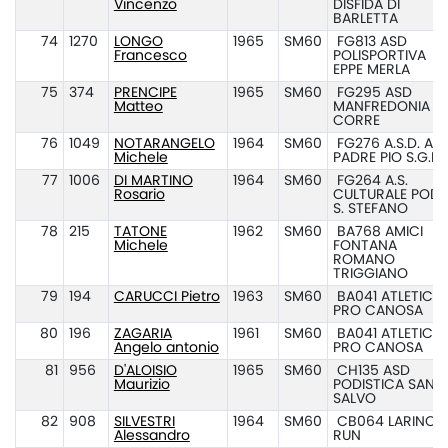
Vincenzo
DISFIDA DI
BARLETTA
74
1270
LONGO
1965
SM60
FG813 ASD
Francesco
POLISPORTIVA
EPPE MERLA
75
374
PRENCIPE
1965
SM60
FG295 ASD
Matteo
MANFREDONIA
CORRE
76
1049
NOTARANGELO
1964
SM60
FG276 A.S.D. ATL
Michele
PADRE PIO S.G.R.
77
1006
DI MARTINO
1964
SM60
FG264 A.S.
Rosario
CULTURALE POD.
S. STEFANO
78
215
TATONE
1962
SM60
BA768 AMICI
Michele
FONTANA
ROMANO
TRIGGIANO
79
194
CARUCCI Pietro
1963
SM60
BA041 ATLETICA
PRO CANOSA
80
196
ZAGARIA
1961
SM60
BA041 ATLETICA
Angelo antonio
PRO CANOSA
81
956
D'ALOISIO
1965
SM60
CH135 ASD
Maurizio
PODISTICA SAN
SALVO
82
908
SILVESTRI
1964
SM60
CB064 LARINO
Alessandro
RUN