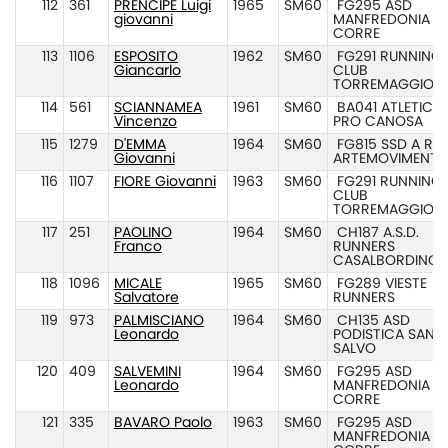
112
361
PRENCIPE Luigi
1965
SM60
FG295 ASD
giovanni
MANFREDONIA
CORRE
113
1106
ESPOSITO
1962
SM60
FG291 RUNNING
Giancarlo
CLUB
TORREMAGGIOR
114
561
SCIANNAMEA
1961
SM60
BA041 ATLETICA
Vincenzo
PRO CANOSA
115
1279
D'EMMA
1964
SM60
FG815 SSD A R.L.
Giovanni
ARTEMOVIMENT
116
1107
FIORE Giovanni
1963
SM60
FG291 RUNNING
CLUB
TORREMAGGIOR
117
251
PAOLINO
1964
SM60
CH187 A.S.D.
Franco
RUNNERS
CASALBORDINO
118
1096
MICALE
1965
SM60
FG289 VIESTE
Salvatore
RUNNERS
119
973
PALMISCIANO
1964
SM60
CH135 ASD
Leonardo
PODISTICA SAN
SALVO
120
409
SALVEMINI
1964
SM60
FG295 ASD
Leonardo
MANFREDONIA
CORRE
121
335
BAVARO Paolo
1963
SM60
FG295 ASD
MANFREDONIA