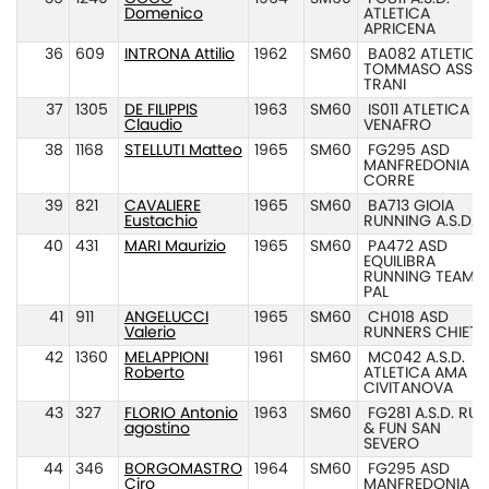
Domenico
ATLETICA
APRICENA
36
609
INTRONA Attilio
1962
SM60
BA082 ATLETICA
TOMMASO ASSI
TRANI
37
1305
DE FILIPPIS
1963
SM60
IS011 ATLETICA
Claudio
VENAFRO
38
1168
STELLUTI Matteo
1965
SM60
FG295 ASD
MANFREDONIA
CORRE
39
821
CAVALIERE
1965
SM60
BA713 GIOIA
Eustachio
RUNNING A.S.D.
40
431
MARI Maurizio
1965
SM60
PA472 ASD
EQUILIBRA
RUNNING TEAM
PAL
41
911
ANGELUCCI
1965
SM60
CH018 ASD
Valerio
RUNNERS CHIETI
42
1360
MELAPPIONI
1961
SM60
MC042 A.S.D.
Roberto
ATLETICA AMA
CIVITANOVA
43
327
FLORIO Antonio
1963
SM60
FG281 A.S.D. RUN
agostino
& FUN SAN
SEVERO
44
346
BORGOMASTRO
1964
SM60
FG295 ASD
Ciro
MANFREDONIA