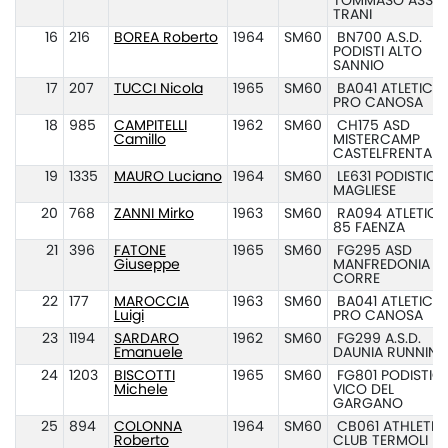
TOMMASO ASSI
TRANI
16
216
BOREA Roberto
1964
SM60
BN700 A.S.D.
PODISTI ALTO
SANNIO
17
207
TUCCI Nicola
1965
SM60
BA041 ATLETICA
PRO CANOSA
18
985
CAMPITELLI
1962
SM60
CH175 ASD
Camillo
MISTERCAMP
CASTELFRENTAN
19
1335
MAURO Luciano
1964
SM60
LE631 PODISTICA
MAGLIESE
20
768
ZANNI Mirko
1963
SM60
RA094 ATLETICA
85 FAENZA
21
396
FATONE
1965
SM60
FG295 ASD
Giuseppe
MANFREDONIA
CORRE
22
177
MAROCCIA
1963
SM60
BA041 ATLETICA
Luigi
PRO CANOSA
23
1194
SARDARO
1962
SM60
FG299 A.S.D.
Emanuele
DAUNIA RUNNIN
24
1203
BISCOTTI
1965
SM60
FG801 PODISTIC
Michele
VICO DEL
GARGANO
25
894
COLONNA
1964
SM60
CB061 ATHLETIC
Roberto
CLUB TERMOLI