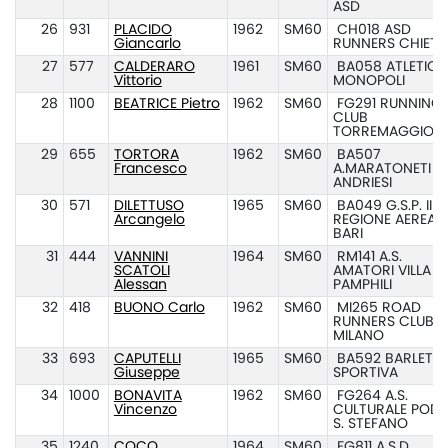
ASD
26
931
PLACIDO
1962
SM60
CH018 ASD
Giancarlo
RUNNERS CHIETI
27
577
CALDERARO
1961
SM60
BA058 ATLETICA
Vittorio
MONOPOLI
28
1100
BEATRICE Pietro
1962
SM60
FG291 RUNNING
CLUB
TORREMAGGIOR
29
655
TORTORA
1962
SM60
BA507
Francesco
A.MARATONETI
ANDRIESI
30
571
DILETTUSO
1965
SM60
BA049 G.S.P. III
Arcangelo
REGIONE AEREA
BARI
31
444
VANNINI
1964
SM60
RM141 A.S.
SCATOLI
AMATORI VILLA
Alessan
PAMPHILI
32
418
BUONO Carlo
1962
SM60
MI265 ROAD
RUNNERS CLUB
MILANO
33
693
CAPUTELLI
1965
SM60
BA592 BARLETT
Giuseppe
SPORTIVA
34
1000
BONAVITA
1962
SM60
FG264 A.S.
Vincenzo
CULTURALE POD.
S. STEFANO
35
1240
COCO
1964
SM60
FG811 A.S.D.