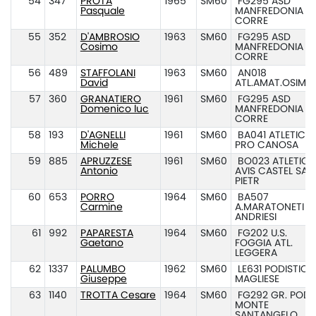
54
347
PROTA
1965
SM60
FG295 ASD
Pasquale
MANFREDONIA
CORRE
55
352
D'AMBROSIO
1963
SM60
FG295 ASD
Cosimo
MANFREDONIA
CORRE
56
489
STAFFOLANI
1963
SM60
AN018
David
ATL.AMAT.OSIMO
57
360
GRANATIERO
1961
SM60
FG295 ASD
Domenico luc
MANFREDONIA
CORRE
58
193
D'AGNELLI
1961
SM60
BA041 ATLETICA
Michele
PRO CANOSA
59
885
APRUZZESE
1961
SM60
BO023 ATLETICA
Antonio
AVIS CASTEL SAN
PIETR
60
653
PORRO
1964
SM60
BA507
Carmine
A.MARATONETI
ANDRIESI
61
992
PAPARESTA
1964
SM60
FG202 U.S.
Gaetano
FOGGIA ATL.
LEGGERA
62
1337
PALUMBO
1962
SM60
LE631 PODISTICA
Giuseppe
MAGLIESE
63
1140
TROTTA Cesare
1964
SM60
FG292 GR. POD.
MONTE
SANTANGELO