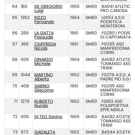
64
180
DE GREGORIO
1965
SM60
BA041 ATLETICA
Luigi
PRO CANOSA
65
1352
RIZZO
1964
SM60
LE653 A.S.D
Fernando
PODISTICA
MONTERONI
66
289
LA GATTA
1961
SM60
FG280 I PODISTI
Pasquale
DI CAPITANATA
67
366
CIUFFREDA
1961
SM60
FG295 ASD
Nicola
MANFREDONIA
CORRE
68
606
DINARDO
1964
SM60
BA082 ATLETICA
Michele
TOMMASO ASSI
TRANI
69
1044
MARTINO
1962
SM60
FG276 A.S.D. ATL
Alberto
PADRE PIO S.G.R.
70
408
SABINO
1961
SM60
FG295 ASD
Giacomo
MANFREDONIA
CORRE
71
1276
RUBERTO
1962
SM60
FG813 ASD
Nunzio
POLISPORTIVA
EPPE MERLA
72
605
DI TEO Savino
1965
SM60
BA082 ATLETICA
TOMMASO ASSI
TRANI
73
672
GADALETA
1962
SM60
BA544 ATLETICA