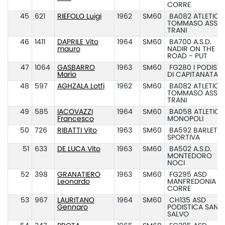
CORRE
45
621
RIEFOLO Luigi
1962
SM60
BA082 ATLETICA
TOMMASO ASSI
TRANI
46
1411
DAPRILE Vito
1964
SM60
BA700 A.S.D.
mauro
NADIR ON THE
ROAD - PUT
47
1064
GASBARRO
1963
SM60
FG280 I PODISTI
Mario
DI CAPITANATA
48
597
AGHZALA Lotfi
1962
SM60
BA082 ATLETICA
TOMMASO ASSI
TRANI
49
585
IACOVAZZI
1964
SM60
BA058 ATLETICA
Francesco
MONOPOLI
50
726
RIBATTI Vito
1963
SM60
BA592 BARLETT
SPORTIVA
51
633
DE LUCA Vito
1963
SM60
BA502 A.S.D.
MONTEDORO
NOCI
52
398
GRANATIERO
1963
SM60
FG295 ASD
Leonardo
MANFREDONIA
CORRE
53
967
LAURITANO
1964
SM60
CH135 ASD
Gennaro
PODISTICA SAN
SALVO