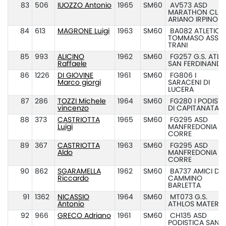
83
506
IUOZZO Antonio
1965
SM60
AV573 ASD
MARATHON CL.
ARIANO IRPINO
84
613
MAGRONE Luigi
1963
SM60
BA082 ATLETICA
TOMMASO ASSI
TRANI
85
993
ALICINO
1962
SM60
FG257 G.S. ATL.
Raffaele
SAN FERDINAND
86
1226
DI GIOVINE
1961
SM60
FG806 I
Marco giorgi
SARACENI DI
LUCERA
87
286
TOZZI Michele
1964
SM60
FG280 I PODISTI
vincenzo
DI CAPITANATA
88
373
CASTRIOTTA
1965
SM60
FG295 ASD
Luigi
MANFREDONIA
CORRE
89
367
CASTRIOTTA
1963
SM60
FG295 ASD
Aldo
MANFREDONIA
CORRE
90
862
SGARAMELLA
1962
SM60
BA737 AMICI DEL
Riccardo
CAMMINO
BARLETTA
91
1362
NICASSIO
1964
SM60
MT073 G.S.
Antonio
ATHLOS MATERA
92
966
GRECO Adriano
1961
SM60
CH135 ASD
PODISTICA SAN