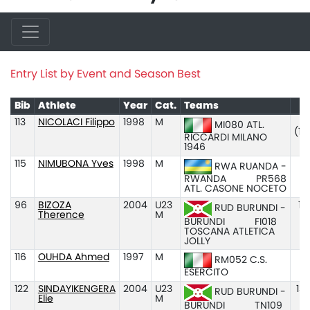
Entry List by Event and Season Best
Bib
Athlete
Year
Cat.
Teams
113
NICOLACI Filippo
1998
M
3:
MI080 ATL.
(1
RICCARDI MILANO
1946
115
NIMUBONA Yves
1998
M
1
RWA RUANDA -
RWANDA
PR568
ATL. CASONE NOCETO
96
BIZOZA
2004
U23
13
RUD BURUNDI -
Therence
M
BURUNDI
FI018
TOSCANA ATLETICA
JOLLY
116
OUHDA Ahmed
1997
M
13
RM052 C.S.
ESERCITO
122
SINDAYIKENGERA
2004
U23
13
RUD BURUNDI -
Elie
M
BURUNDI
TN109