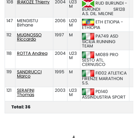
108
IRAKOZE Thierry
2004
U23
RUD BURUNDI -
M
BURUNDI
SR128
A.S. DIL. MILONE
147
MENGISTU
2006
U20
ETH ETIOPIA -
Birhane
M
ETHIOPIA
112
MUGNOSSO
1997
M
PA749 ASD
Riccardo
SICILIA RUNNING
TEAM
118
ROTTA Andrea
2004
U23
MI089 PRO
M
SESTO ATL.
CERNUSCO
119
SANDRUCCI
1995
M
FI002 ATLETICA
Marco
FIRENZE MARATHON
S.S.
121
SERAFINI
2003
U23
PD140
Thomas
M
ASSINDUSTRIA SPORT
Total: 36