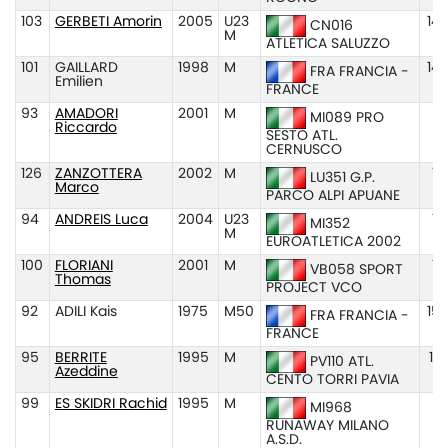
103
GERBETI Amorin
2005
U23
14:
CN016
M
ATLETICA SALUZZO
101
GAILLARD
1998
M
14:
FRA FRANCIA -
Emilien
FRANCE
93
AMADORI
2001
M
14
MI089 PRO
Riccardo
SESTO ATL.
CERNUSCO
126
ZANZOTTERA
2002
M
14
LU351 G.P.
Marco
PARCO ALPI APUANE
94
ANDREIS Luca
2004
U23
14
MI352
M
EUROATLETICA 2002
100
FLORIANI
2001
M
14
VB058 SPORT
Thomas
PROJECT VCO
92
ADILI Kais
1975
M50
15:
FRA FRANCIA -
FRANCE
95
BERRITE
1995
M
15
PV110 ATL.
Azeddine
CENTO TORRI PAVIA
99
ES SKIDRI Rachid
1995
M
15
MI968
RUNAWAY MILANO
A.S.D.