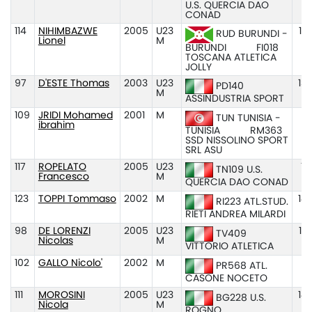
U.S. QUERCIA DAO
CONAD
114
NIHIMBAZWE
2005
U23
13
RUD BURUNDI -
Lionel
M
BURUNDI
FI018
TOSCANA ATLETICA
JOLLY
97
D'ESTE Thomas
2003
U23
13
PD140
M
ASSINDUSTRIA SPORT
109
JRIDI Mohamed
2001
M
14
TUN TUNISIA -
ibrahim
TUNISIA
RM363
SSD NISSOLINO SPORT
SRL ASU
117
ROPELATO
2005
U23
14
TN109 U.S.
Francesco
M
QUERCIA DAO CONAD
123
TOPPI Tommaso
2002
M
14
RI223 ATL.STUD.
RIETI ANDREA MILARDI
98
DE LORENZI
2005
U23
14
TV409
Nicolas
M
VITTORIO ATLETICA
102
GALLO Nicolo'
2002
M
1
PR568 ATL.
CASONE NOCETO
111
MOROSINI
2005
U23
14
BG228 U.S.
Nicola
M
ROGNO