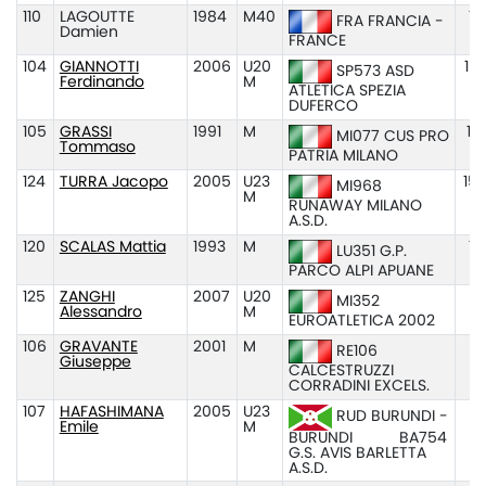
110
LAGOUTTE
1984
M40
15
FRA FRANCIA -
Damien
FRANCE
104
GIANNOTTI
2006
U20
15
SP573 ASD
Ferdinando
M
ATLETICA SPEZIA
DUFERCO
105
GRASSI
1991
M
15
MI077 CUS PRO
Tommaso
PATRIA MILANO
124
TURRA Jacopo
2005
U23
15:
MI968
M
RUNAWAY MILANO
A.S.D.
120
SCALAS Mattia
1993
M
15
LU351 G.P.
PARCO ALPI APUANE
125
ZANGHI
2007
U20
1
MI352
Alessandro
M
EUROATLETICA 2002
106
GRAVANTE
2001
M
RE106
Giuseppe
CALCESTRUZZI
CORRADINI EXCELS.
107
HAFASHIMANA
2005
U23
RUD BURUNDI -
Emile
M
BURUNDI
BA754
G.S. AVIS BARLETTA
A.S.D.