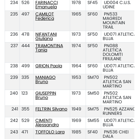
234
526
FARINACCI
1978
SF45
UD004 C.U.S.
Emanuela
UDINE
235
497
CAMILOT
1965
SF60
PN533
Federica
MAGREDI
MOUNTAIN
TRAIL
236
478
NIFANTANI
1973
SF50
UD071 ATLETICA
Giuliana
BUJA
237
444
TRAMONTINA
1974
SF50
PN088
Tania
ATLETICA
DOLOMITI
FRIULANE
238
499
GRION Paola
1964
SF60
UD071 ATLETICA
BUJA
239
335
MANIAGO
1953
SM70
PN502
Bruno
ATLETICA SAN
MARTINO
240
123
GIUSEPPIN
1973
SM50
PN502
Bruno
ATLETICA SAN
MARTINO
241
355
FELTRIN Silvano
1949
SM75
PN525 AZZANO
RUNNERS
242
529
CIMENTI
1969
SM55
UD071 ATLETICA
Alessandro
BUJA
243
471
TOFFOLO Lara
1985
SF40
PN536 CHEI
DALA