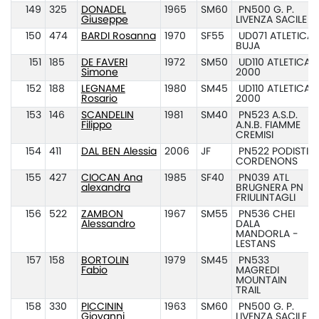
149
325
DONADEL
1965
SM60
PN500 G. P.
Giuseppe
LIVENZA SACILE
150
474
BARDI Rosanna
1970
SF55
UD071 ATLETICA
BUJA
151
185
DE FAVERI
1972
SM50
UD110 ATLETICA
Simone
2000
152
188
LEGNAME
1980
SM45
UD110 ATLETICA
Rosario
2000
153
146
SCANDELIN
1981
SM40
PN523 A.S.D.
Filippo
A.N.B. FIAMME
CREMISI
154
411
DAL BEN Alessia
2006
JF
PN522 PODISTI
CORDENONS
155
427
CIOCAN Ana
1985
SF40
PN039 ATL
alexandra
BRUGNERA PN
FRIULINTAGLI
156
522
ZAMBON
1967
SM55
PN536 CHEI
Alessandro
DALA
MANDORLA -
LESTANS
157
158
BORTOLIN
1979
SM45
PN533
Fabio
MAGREDI
MOUNTAIN
TRAIL
158
330
PICCININ
1963
SM60
PN500 G. P.
Giovanni
LIVENZA SACILE