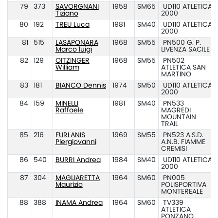
79
373
SAVORGNANI
1958
SM65
UD110 ATLETICA
Tiziano
2000
80
192
TREU Luca
1981
SM40
UD110 ATLETICA
2000
81
515
LASAPONARA
1968
SM55
PN500 G. P.
Marco luigi
LIVENZA SACILE
82
129
OITZINGER
1968
SM55
PN502
William
ATLETICA SAN
MARTINO
83
181
BIANCO Dennis
1974
SM50
UD110 ATLETICA
2000
84
159
MINELLI
1981
SM40
PN533
Raffaele
MAGREDI
MOUNTAIN
TRAIL
85
216
FURLANIS
1969
SM55
PN523 A.S.D.
Piergiovanni
A.N.B. FIAMME
CREMISI
86
540
BURRI Andrea
1984
SM40
UD110 ATLETICA
2000
87
304
MAGLIARETTA
1964
SM60
PN005
Maurizio
POLISPORTIVA
MONTEREALE
88
388
INAMA Andrea
1964
SM60
TV339
ATLETICA
PONZANO