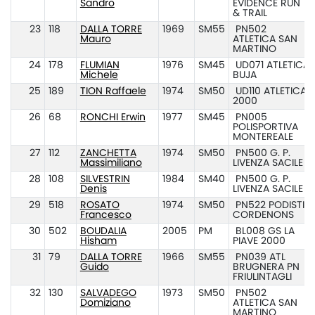
Sandro
EVIDENCE RUN
& TRAIL
23
118
DALLA TORRE
1969
SM55
PN502
Mauro
ATLETICA SAN
MARTINO
24
178
FLUMIAN
1976
SM45
UD071 ATLETICA
Michele
BUJA
25
189
TION Raffaele
1974
SM50
UD110 ATLETICA
2000
26
68
RONCHI Erwin
1977
SM45
PN005
POLISPORTIVA
MONTEREALE
27
112
ZANCHETTA
1974
SM50
PN500 G. P.
Massimiliano
LIVENZA SACILE
28
108
SILVESTRIN
1984
SM40
PN500 G. P.
Denis
LIVENZA SACILE
29
518
ROSATO
1974
SM50
PN522 PODISTI
Francesco
CORDENONS
30
502
BOUDALIA
2005
PM
BL008 GS LA
Hisham
PIAVE 2000
31
79
DALLA TORRE
1966
SM55
PN039 ATL
Guido
BRUGNERA PN
FRIULINTAGLI
32
130
SALVADEGO
1973
SM50
PN502
Domiziano
ATLETICA SAN
MARTINO