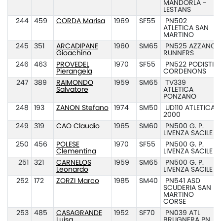
MANDORLA -
LESTANS
244
459
CORDA Marisa
1969
SF55
PN502
ATLETICA SAN
MARTINO
245
351
ARCADIPANE
1960
SM65
PN525 AZZANO
Gioachino
RUNNERS
246
463
PROVEDEL
1970
SF55
PN522 PODISTI
Pierangela
CORDENONS
247
389
RAIMONDO
1959
SM65
TV339
Salvatore
ATLETICA
PONZANO
248
193
ZANON Stefano
1974
SM50
UD110 ATLETICA
2000
249
319
CAO Claudio
1965
SM60
PN500 G. P.
LIVENZA SACILE
250
456
POLESE
1970
SF55
PN500 G. P.
Clementina
LIVENZA SACILE
251
321
CARNELOS
1959
SM65
PN500 G. P.
Leonardo
LIVENZA SACILE
252
172
ZORZI Marco
1985
SM40
PN541 ASD
SCUDERIA SAN
MARTINO
CORSE
253
485
CASAGRANDE
1952
SF70
PN039 ATL
Luisa
BRUGNERA PN