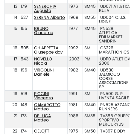
13
179
SENERCHIA
1976
SM45
UD071 ATLETICA
Augusto
BUJA
14
527
SERENA Alberto
1969
SM55
UD004 C.U.S.
UDINE
15
155
BRUNO
1977
SM45
PN528
Giacomo
ATLETICA
EDILMARKET
SANDRIN
16
505
CHIAPPETTA
1992
SM
CS226
Giuseppe dav
MARATHON CS
17
543
NOVELLO
2003
PM
UD110 ATLETICA
Nicola
2000
18
196
VIRGOLINI
1982
SM40
UD530
Daniele
JALMICCO
CORSE
ASSOCIAZIONE
SP
19
516
PICCINI
1991
SM
PN500 G. P.
Vincenzo
LIVENZA SACILE
20
148
CAMAROTTO
1981
SM40
PN525 AZZANO
Matteo
RUNNERS
21
173
DE LUCA
1986
SM35
TV385 GRUPPO
Matteo
SPORTIVO
MERCURYUS
22
174
CELOTTI
1975
SM50
TV397 BODY