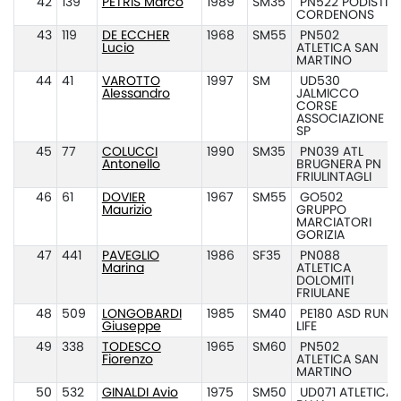
42
139
PETRIS Marco
1989
SM35
PN522 PODISTI
CORDENONS
43
119
DE ECCHER
1968
SM55
PN502
Lucio
ATLETICA SAN
MARTINO
44
41
VAROTTO
1997
SM
UD530
Alessandro
JALMICCO
CORSE
ASSOCIAZIONE
SP
45
77
COLUCCI
1990
SM35
PN039 ATL
Antonello
BRUGNERA PN
FRIULINTAGLI
46
61
DOVIER
1967
SM55
GO502
Maurizio
GRUPPO
MARCIATORI
GORIZIA
47
441
PAVEGLIO
1986
SF35
PN088
Marina
ATLETICA
DOLOMITI
FRIULANE
48
509
LONGOBARDI
1985
SM40
PE180 ASD RUN
Giuseppe
LIFE
49
338
TODESCO
1965
SM60
PN502
Fiorenzo
ATLETICA SAN
MARTINO
50
532
GINALDI Avio
1975
SM50
UD071 ATLETICA