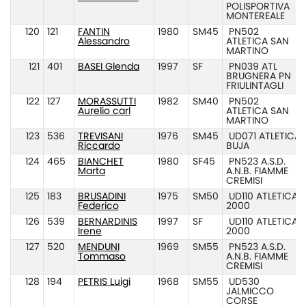
POLISPORTIVA
MONTEREALE
120
121
FANTIN
1980
SM45
PN502
Alessandro
ATLETICA SAN
MARTINO
121
401
BASEI Glenda
1997
SF
PN039 ATL
BRUGNERA PN
FRIULINTAGLI
122
127
MORASSUTTI
1982
SM40
PN502
Aurelio carl
ATLETICA SAN
MARTINO
123
536
TREVISANI
1976
SM45
UD071 ATLETICA
Riccardo
BUJA
124
465
BIANCHET
1980
SF45
PN523 A.S.D.
Marta
A.N.B. FIAMME
CREMISI
125
183
BRUSADINI
1975
SM50
UD110 ATLETICA
Federico
2000
126
539
BERNARDINIS
1997
SF
UD110 ATLETICA
Irene
2000
127
520
MENDUNI
1969
SM55
PN523 A.S.D.
Tommaso
A.N.B. FIAMME
CREMISI
128
194
PETRIS Luigi
1968
SM55
UD530
JALMICCO
CORSE