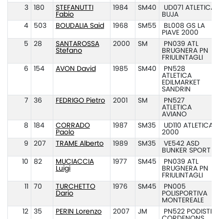
3
180
STEFANUTTI
1984
SM40
UD071 ATLETICA
Fabio
BUJA
4
503
BOUDALIA Said
1968
SM55
BL008 GS LA
PIAVE 2000
5
28
SANTAROSSA
2000
SM
PN039 ATL
Stefano
BRUGNERA PN
FRIULINTAGLI
6
154
AVON David
1985
SM40
PN528
ATLETICA
EDILMARKET
SANDRIN
7
36
FEDRIGO Pietro
2001
SM
PN527
ATLETICA
AVIANO
8
184
CORRADO
1987
SM35
UD110 ATLETICA
Paolo
2000
9
207
TRAME Alberto
1989
SM35
VE542 ASD
BUNKER SPORT
10
82
MUCIACCIA
1977
SM45
PN039 ATL
Luigi
BRUGNERA PN
FRIULINTAGLI
11
70
TURCHETTO
1976
SM45
PN005
Dario
POLISPORTIVA
MONTEREALE
12
35
PERIN Lorenzo
2007
JM
PN522 PODISTI
CORDENONS