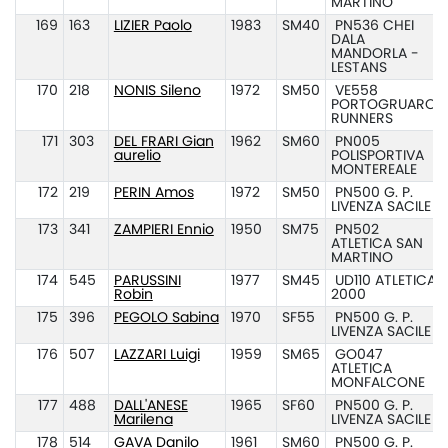
MARTINO
169
163
LIZIER Paolo
1983
SM40
PN536 CHEI
DALA
MANDORLA -
LESTANS
170
218
NONIS Sileno
1972
SM50
VE558
PORTOGRUARO
RUNNERS
171
303
DEL FRARI Gian
1962
SM60
PN005
aurelio
POLISPORTIVA
MONTEREALE
172
219
PERIN Amos
1972
SM50
PN500 G. P.
LIVENZA SACILE
173
341
ZAMPIERI Ennio
1950
SM75
PN502
ATLETICA SAN
MARTINO
174
545
PARUSSINI
1977
SM45
UD110 ATLETICA
Robin
2000
175
396
PEGOLO Sabina
1970
SF55
PN500 G. P.
LIVENZA SACILE
176
507
LAZZARI Luigi
1959
SM65
GO047
ATLETICA
MONFALCONE
177
488
DALL'ANESE
1965
SF60
PN500 G. P.
Marilena
LIVENZA SACILE
178
514
GAVA Danilo
1961
SM60
PN500 G. P.