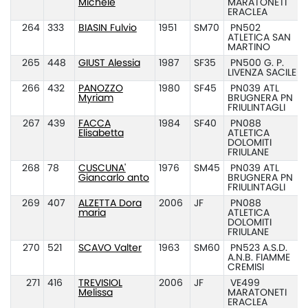
Michele
MARATONETI
ERACLEA
264
333
BIASIN Fulvio
1951
SM70
PN502
ATLETICA SAN
MARTINO
265
448
GIUST Alessia
1987
SF35
PN500 G. P.
LIVENZA SACILE
266
432
PANOZZO
1980
SF45
PN039 ATL
Myriam
BRUGNERA PN
FRIULINTAGLI
267
439
FACCA
1984
SF40
PN088
Elisabetta
ATLETICA
DOLOMITI
FRIULANE
268
78
CUSCUNA'
1976
SM45
PN039 ATL
Giancarlo anto
BRUGNERA PN
FRIULINTAGLI
269
407
ALZETTA Dora
2006
JF
PN088
maria
ATLETICA
DOLOMITI
FRIULANE
270
521
SCAVO Valter
1963
SM60
PN523 A.S.D.
A.N.B. FIAMME
CREMISI
271
416
TREVISIOL
2006
JF
VE499
Melissa
MARATONETI
ERACLEA