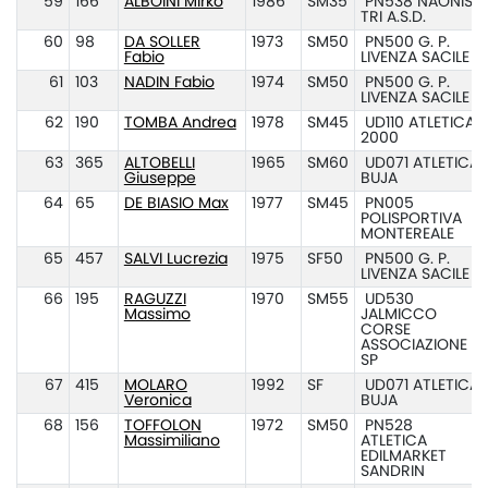
59
166
ALBOINI Mirko
1986
SM35
PN538 NAONIS
TRI A.S.D.
60
98
DA SOLLER
1973
SM50
PN500 G. P.
Fabio
LIVENZA SACILE
61
103
NADIN Fabio
1974
SM50
PN500 G. P.
LIVENZA SACILE
62
190
TOMBA Andrea
1978
SM45
UD110 ATLETICA
2000
63
365
ALTOBELLI
1965
SM60
UD071 ATLETICA
Giuseppe
BUJA
64
65
DE BIASIO Max
1977
SM45
PN005
POLISPORTIVA
MONTEREALE
65
457
SALVI Lucrezia
1975
SF50
PN500 G. P.
LIVENZA SACILE
66
195
RAGUZZI
1970
SM55
UD530
Massimo
JALMICCO
CORSE
ASSOCIAZIONE
SP
67
415
MOLARO
1992
SF
UD071 ATLETICA
Veronica
BUJA
68
156
TOFFOLON
1972
SM50
PN528
Massimiliano
ATLETICA
EDILMARKET
SANDRIN