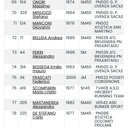
69
104
ONORI
1974
SM50
PN500 G. P.
Massimo
LIVENZA SACILE
70
329
MIGLIOZZI
1964
SM60
PN500 G. P.
Stefano
LIVENZA SACILE
71
124
MANCONI
1976
SM45
PN502
Giovanni
ATLETICA SAN
MARTINO
72
71
BELLIDA Andrea
1985
SM40
PN039 ATL
BRUGNERA PN
FRIULINTAGLI
73
44
PERIN
1996
SM
PN039 ATL
Alessandro
BRUGNERA PN
FRIULINTAGLI
74
314
BESSEGA Emilio
1963
SM60
PN500 G. P.
mauro
LIVENZA SACILE
75
34
FRASCATI
2006
JM
PN522 PODISTI
Federico
CORDENONS
76
419
SCOMPARIN
1977
SF45
TV408 A.S.D.
Maria cristin
HROBERT
RUNNING TEAM
77
205
MASTANDREA
1982
SM40
VE542 ASD
Alessandro
BUNKER SPORT
78
225
DE STEFANO
1977
SM45
PN088
Carlo
ATLETICA
DOLOMITI
FRIULANE