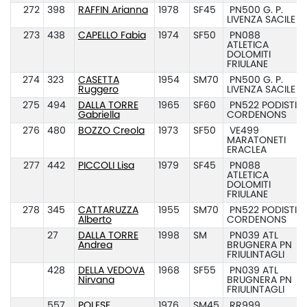
272
398
RAFFIN Arianna
1978
SF45
PN500 G. P.
LIVENZA SACILE
273
438
CAPELLO Fabia
1974
SF50
PN088
ATLETICA
DOLOMITI
FRIULANE
274
323
CASETTA
1954
SM70
PN500 G. P.
Ruggero
LIVENZA SACILE
275
494
DALLA TORRE
1965
SF60
PN522 PODISTI
Gabriella
CORDENONS
276
480
BOZZO Creola
1973
SF50
VE499
MARATONETI
ERACLEA
277
442
PICCOLI Lisa
1979
SF45
PN088
ATLETICA
DOLOMITI
FRIULANE
278
345
CATTARUZZA
1955
SM70
PN522 PODISTI
Alberto
CORDENONS
27
DALLA TORRE
1998
SM
PN039 ATL
Andrea
BRUGNERA PN
FRIULINTAGLI
428
DELLA VEDOVA
1968
SF55
PN039 ATL
Nirvana
BRUGNERA PN
FRIULINTAGLI
557
POLESE
1976
SM45
RR999