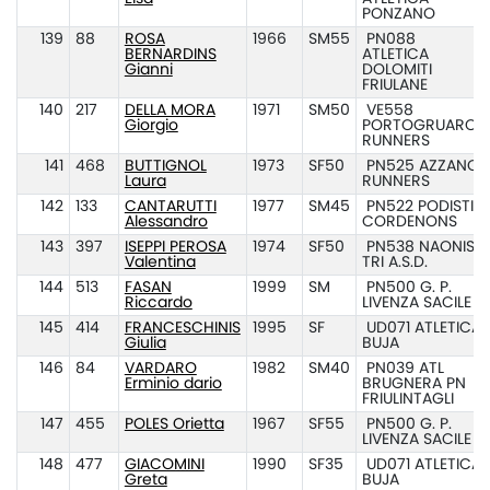
PONZANO
139
88
ROSA
1966
SM55
PN088
BERNARDINS
ATLETICA
Gianni
DOLOMITI
FRIULANE
140
217
DELLA MORA
1971
SM50
VE558
Giorgio
PORTOGRUARO
RUNNERS
141
468
BUTTIGNOL
1973
SF50
PN525 AZZANO
Laura
RUNNERS
142
133
CANTARUTTI
1977
SM45
PN522 PODISTI
Alessandro
CORDENONS
143
397
ISEPPI PEROSA
1974
SF50
PN538 NAONIS
Valentina
TRI A.S.D.
144
513
FASAN
1999
SM
PN500 G. P.
Riccardo
LIVENZA SACILE
145
414
FRANCESCHINIS
1995
SF
UD071 ATLETICA
Giulia
BUJA
146
84
VARDARO
1982
SM40
PN039 ATL
Erminio dario
BRUGNERA PN
FRIULINTAGLI
147
455
POLES Orietta
1967
SF55
PN500 G. P.
LIVENZA SACILE
148
477
GIACOMINI
1990
SF35
UD071 ATLETICA
Greta
BUJA