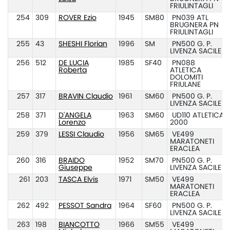
FRIULINTAGLI
254
309
ROVER Ezio
1945
SM80
PN039 ATL
BRUGNERA PN
FRIULINTAGLI
255
43
SHESHI Florian
1996
SM
PN500 G. P.
LIVENZA SACILE
256
512
DE LUCIA
1985
SF40
PN088
Roberta
ATLETICA
DOLOMITI
FRIULANE
257
317
BRAVIN Claudio
1961
SM60
PN500 G. P.
LIVENZA SACILE
258
371
D'ANGELA
1963
SM60
UD110 ATLETICA
Lorenzo
2000
259
379
LESSI Claudio
1956
SM65
VE499
MARATONETI
ERACLEA
260
316
BRAIDO
1952
SM70
PN500 G. P.
Giuseppe
LIVENZA SACILE
261
203
TASCA Elvis
1971
SM50
VE499
MARATONETI
ERACLEA
262
492
PESSOT Sandra
1964
SF60
PN500 G. P.
LIVENZA SACILE
263
198
BIANCOTTO
1966
SM55
VE499