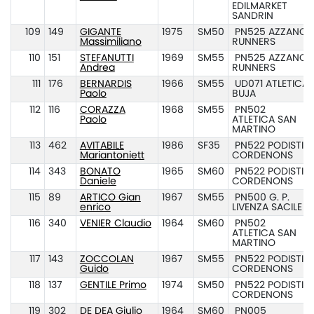
EDILMARKET
SANDRIN
109
149
GIGANTE
1975
SM50
PN525 AZZANO
Massimiliano
RUNNERS
110
151
STEFANUTTI
1969
SM55
PN525 AZZANO
Andrea
RUNNERS
111
176
BERNARDIS
1966
SM55
UD071 ATLETICA
Paolo
BUJA
112
116
CORAZZA
1968
SM55
PN502
Paolo
ATLETICA SAN
MARTINO
113
462
AVITABILE
1986
SF35
PN522 PODISTI
Mariantoniett
CORDENONS
114
343
BONATO
1965
SM60
PN522 PODISTI
Daniele
CORDENONS
115
89
ARTICO Gian
1967
SM55
PN500 G. P.
enrico
LIVENZA SACILE
116
340
VENIER Claudio
1964
SM60
PN502
ATLETICA SAN
MARTINO
117
143
ZOCCOLAN
1967
SM55
PN522 PODISTI
Guido
CORDENONS
118
137
GENTILE Primo
1974
SM50
PN522 PODISTI
CORDENONS
119
302
DE DEA Giulio
1964
SM60
PN005