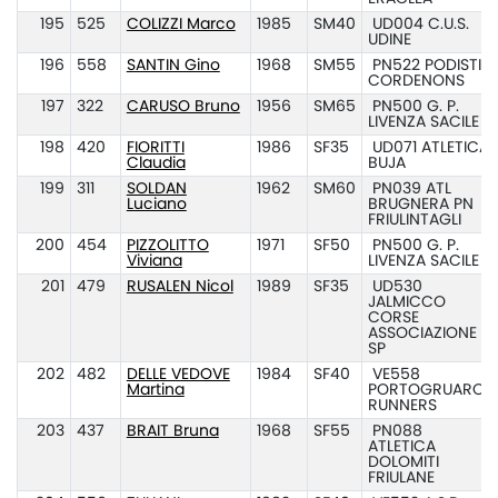
195
525
COLIZZI Marco
1985
SM40
UD004 C.U.S.
UDINE
196
558
SANTIN Gino
1968
SM55
PN522 PODISTI
CORDENONS
197
322
CARUSO Bruno
1956
SM65
PN500 G. P.
LIVENZA SACILE
198
420
FIORITTI
1986
SF35
UD071 ATLETICA
Claudia
BUJA
199
311
SOLDAN
1962
SM60
PN039 ATL
Luciano
BRUGNERA PN
FRIULINTAGLI
200
454
PIZZOLITTO
1971
SF50
PN500 G. P.
Viviana
LIVENZA SACILE
201
479
RUSALEN Nicol
1989
SF35
UD530
JALMICCO
CORSE
ASSOCIAZIONE
SP
202
482
DELLE VEDOVE
1984
SF40
VE558
Martina
PORTOGRUARO
RUNNERS
203
437
BRAIT Bruna
1968
SF55
PN088
ATLETICA
DOLOMITI
FRIULANE