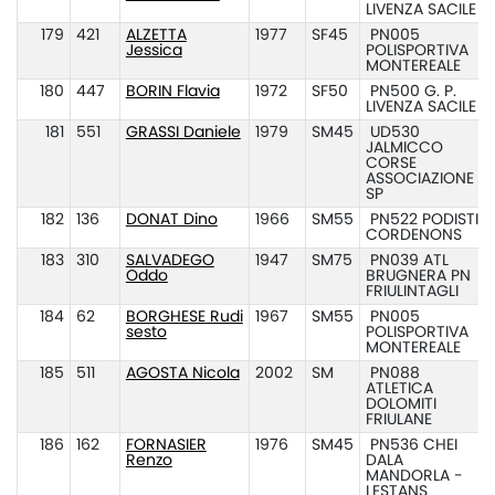
LIVENZA SACILE
179
421
ALZETTA
1977
SF45
PN005
Jessica
POLISPORTIVA
MONTEREALE
180
447
BORIN Flavia
1972
SF50
PN500 G. P.
LIVENZA SACILE
181
551
GRASSI Daniele
1979
SM45
UD530
JALMICCO
CORSE
ASSOCIAZIONE
SP
182
136
DONAT Dino
1966
SM55
PN522 PODISTI
CORDENONS
183
310
SALVADEGO
1947
SM75
PN039 ATL
Oddo
BRUGNERA PN
FRIULINTAGLI
184
62
BORGHESE Rudi
1967
SM55
PN005
sesto
POLISPORTIVA
MONTEREALE
185
511
AGOSTA Nicola
2002
SM
PN088
ATLETICA
DOLOMITI
FRIULANE
186
162
FORNASIER
1976
SM45
PN536 CHEI
Renzo
DALA
MANDORLA -
LESTANS