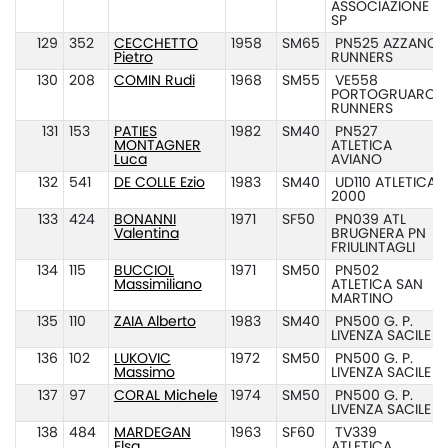
ASSOCIAZIONE
SP
129
352
CECCHETTO
1958
SM65
PN525 AZZANO
Pietro
RUNNERS
130
208
COMIN Rudi
1968
SM55
VE558
PORTOGRUARO
RUNNERS
131
153
PATIES
1982
SM40
PN527
MONTAGNER
ATLETICA
Luca
AVIANO
132
541
DE COLLE Ezio
1983
SM40
UD110 ATLETICA
2000
133
424
BONANNI
1971
SF50
PN039 ATL
Valentina
BRUGNERA PN
FRIULINTAGLI
134
115
BUCCIOL
1971
SM50
PN502
Massimiliano
ATLETICA SAN
MARTINO
135
110
ZAIA Alberto
1983
SM40
PN500 G. P.
LIVENZA SACILE
136
102
LUKOVIC
1972
SM50
PN500 G. P.
Massimo
LIVENZA SACILE
137
97
CORAL Michele
1974
SM50
PN500 G. P.
LIVENZA SACILE
138
484
MARDEGAN
1963
SF60
TV339
Elsa
ATLETICA