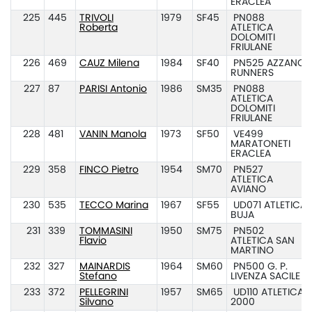
ERACLEA
225
445
TRIVOLI
1979
SF45
PN088
Roberta
ATLETICA
DOLOMITI
FRIULANE
226
469
CAUZ Milena
1984
SF40
PN525 AZZANO
RUNNERS
227
87
PARISI Antonio
1986
SM35
PN088
ATLETICA
DOLOMITI
FRIULANE
228
481
VANIN Manola
1973
SF50
VE499
MARATONETI
ERACLEA
229
358
FINCO Pietro
1954
SM70
PN527
ATLETICA
AVIANO
230
535
TECCO Marina
1967
SF55
UD071 ATLETICA
BUJA
231
339
TOMMASINI
1950
SM75
PN502
Flavio
ATLETICA SAN
MARTINO
232
327
MAINARDIS
1964
SM60
PN500 G. P.
Stefano
LIVENZA SACILE
233
372
PELLEGRINI
1957
SM65
UD110 ATLETICA
Silvano
2000