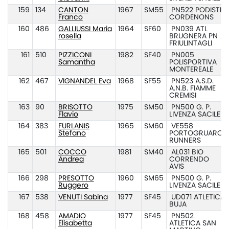
159
134
CANTON
1967
SM55
PN522 PODISTI
Franco
CORDENONS
160
486
GALLIUSSI Maria
1964
SF60
PN039 ATL
rosella
BRUGNERA PN
FRIULINTAGLI
161
510
PIZZICONI
1982
SF40
PN005
Samantha
POLISPORTIVA
MONTEREALE
162
467
VIGNANDEL Eva
1968
SF55
PN523 A.S.D.
A.N.B. FIAMME
CREMISI
163
90
BRISOTTO
1975
SM50
PN500 G. P.
Flavio
LIVENZA SACILE
164
383
FURLANIS
1965
SM60
VE558
Stefano
PORTOGRUARO
RUNNERS
165
501
COCCO
1981
SM40
AL031 BIO
Andrea
CORRENDO
AVIS
166
298
PRESOTTO
1960
SM65
PN500 G. P.
Ruggero
LIVENZA SACILE
167
538
VENUTI Sabina
1977
SF45
UD071 ATLETICA
BUJA
168
458
AMADIO
1977
SF45
PN502
Elisabetta
ATLETICA SAN