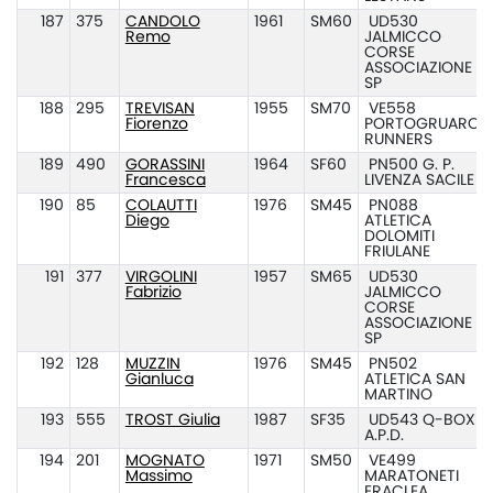
187
375
CANDOLO
1961
SM60
UD530
Remo
JALMICCO
CORSE
ASSOCIAZIONE
SP
188
295
TREVISAN
1955
SM70
VE558
Fiorenzo
PORTOGRUARO
RUNNERS
189
490
GORASSINI
1964
SF60
PN500 G. P.
Francesca
LIVENZA SACILE
190
85
COLAUTTI
1976
SM45
PN088
Diego
ATLETICA
DOLOMITI
FRIULANE
191
377
VIRGOLINI
1957
SM65
UD530
Fabrizio
JALMICCO
CORSE
ASSOCIAZIONE
SP
192
128
MUZZIN
1976
SM45
PN502
Gianluca
ATLETICA SAN
MARTINO
193
555
TROST Giulia
1987
SF35
UD543 Q-BOX
A.P.D.
194
201
MOGNATO
1971
SM50
VE499
Massimo
MARATONETI
ERACLEA