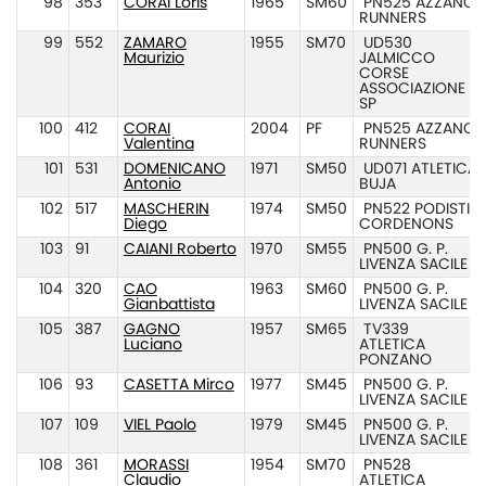
98
353
CORAI Loris
1965
SM60
PN525 AZZANO
RUNNERS
99
552
ZAMARO
1955
SM70
UD530
Maurizio
JALMICCO
CORSE
ASSOCIAZIONE
SP
100
412
CORAI
2004
PF
PN525 AZZANO
Valentina
RUNNERS
101
531
DOMENICANO
1971
SM50
UD071 ATLETICA
Antonio
BUJA
102
517
MASCHERIN
1974
SM50
PN522 PODISTI
Diego
CORDENONS
103
91
CAIANI Roberto
1970
SM55
PN500 G. P.
LIVENZA SACILE
104
320
CAO
1963
SM60
PN500 G. P.
Gianbattista
LIVENZA SACILE
105
387
GAGNO
1957
SM65
TV339
Luciano
ATLETICA
PONZANO
106
93
CASETTA Mirco
1977
SM45
PN500 G. P.
LIVENZA SACILE
107
109
VIEL Paolo
1979
SM45
PN500 G. P.
LIVENZA SACILE
108
361
MORASSI
1954
SM70
PN528
Claudio
ATLETICA