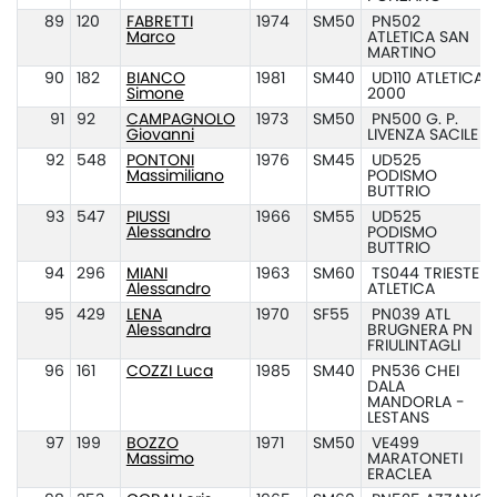
89
120
FABRETTI
1974
SM50
PN502
Marco
ATLETICA SAN
MARTINO
90
182
BIANCO
1981
SM40
UD110 ATLETICA
Simone
2000
91
92
CAMPAGNOLO
1973
SM50
PN500 G. P.
Giovanni
LIVENZA SACILE
92
548
PONTONI
1976
SM45
UD525
Massimiliano
PODISMO
BUTTRIO
93
547
PIUSSI
1966
SM55
UD525
Alessandro
PODISMO
BUTTRIO
94
296
MIANI
1963
SM60
TS044 TRIESTE
Alessandro
ATLETICA
95
429
LENA
1970
SF55
PN039 ATL
Alessandra
BRUGNERA PN
FRIULINTAGLI
96
161
COZZI Luca
1985
SM40
PN536 CHEI
DALA
MANDORLA -
LESTANS
97
199
BOZZO
1971
SM50
VE499
Massimo
MARATONETI
ERACLEA