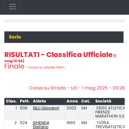
Serie
RISULTATI - Classifica Ufficiale
(1
mag 10:58)
Finale
- Corsa su strada 10km
Corsa su Strada - UD - 1 mag 2025 - 09:28
Clas.
Pett.
Atleta
Anno
Cat.
Società
1
506
SILLI Giovanni
2002
SM
FI002 ATLETICA
FIRENZE
MARATHON S.S.
2
524
GHENDA
1993
SM
TV354
Stefano
TREVISATLETICA