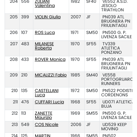
204
556
ZULIANI
1982
SF40
VE552 A.S.D.
Valentina
JESOLO
TRIATHLON
205
399
VIOLIN Giulia
2007
JF
PN039 ATL
BRUGNERA PN
FRIULINTAGLI
206
107
ROS Luca
1971
SM50
PN500 G. P.
LIVENZA SACILE
207
483
MILANESE
1970
SF55
TV339
Roberta
ATLETICA
PONZANO
208
433
ROVER Monica
1970
SF55
PN039 ATL
BRUGNERA PN
FRIULINTAGLI
209
210
MICALIZZI Fabio
1985
SM40
VE558
PORTOGRUARO
RUNNERS
210
135
CASTELLANI
1972
SM50
PN522 PODISTI
Luca
CORDENONS
211
476
CUFFARI Lucia
1968
SF55
UD071 ATLETICA
BUJA
212
113
ZANETTE
1969
SM55
PN500 G. P.
Maurizio
LIVENZA SACILE
213
549
COS Nicole
2006
JF
UD529 KEEP
MOVING
214
125
MARTIN
1966
SM55
PN502