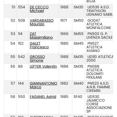
BUJA
51
554
DE CECCO
1988
SM35
UD536 A.S.D.
Michael
TRIATHLON
LIGNANO SABB.
52
508
VARDABASSO
1971
SM50
GO047
Maurizio
ATLETICA
MONFALCONE
53
114
ZAT
1966
SM55
PN500 G. P.
Massimiliano
LIVENZA SACILE
54
152
GALET
1980
SM45
PN527
Francesco
ATLETICA
AVIANO
55
542
GROSSO
1988
SM35
UD110 ATLETICA
Simone
2000
56
86
LEFTER Valentin
1986
SM35
PN088
ATLETICA
DOLOMITI
FRIULANE
57
144
GIANNANTONIO
1982
SM40
PN523 A.S.D.
Marco
A.N.B. FIAMME
CREMISI
58
550
FAGANEL Astrid
1985
SF40
UD530
JALMICCO
CORSE
ASSOCIAZIONE
SP