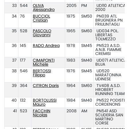
33
544
OLIVA
2005
PM
UD110 ATLETICA
Alessandro
2000
34
76
BUCCIOL
1975
SM50
PN039 ATL
Cristian
BRUGNERA PN
FRIULINTAGLI
35
528
PASCOLO
1965
SM60
UD034 POL.
Giovanni
LIBERTAS
TOLMEZZO
36
145
RADO Andrea
1978
SM45
PN523 A.S.D.
A.N.B. FIAMME
CREMISI
37
177
CIMAPONTI
1983
SM40
UD071 ATLETICA
Michele
BUJA
38
546
BERTOSSI
1976
SM45
UD520
Filippo
MARATONINA
UDINESE
39
364
CITRON Daris
1964
SM60
TV408 A.S.D.
HROBERT
RUNNING TEAM
40
132
BORTOLUSSI
1984
SM40
PN522 PODISTI
Mauro
CORDENONS
41
523
FACCHIN
2008
AM
PN541 ASD
Nicolas
SCUDERIA SAN
MARTINO
CORSE