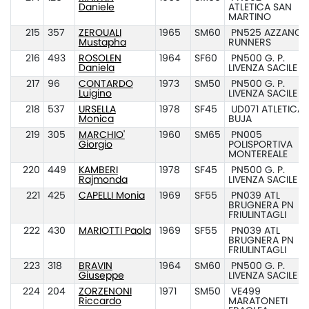
Daniele
ATLETICA SAN
MARTINO
215
357
ZEROUALI
1965
SM60
PN525 AZZANO
Mustapha
RUNNERS
216
493
ROSOLEN
1964
SF60
PN500 G. P.
Daniela
LIVENZA SACILE
217
96
CONTARDO
1973
SM50
PN500 G. P.
Luigino
LIVENZA SACILE
218
537
URSELLA
1978
SF45
UD071 ATLETICA
Monica
BUJA
219
305
MARCHIO'
1960
SM65
PN005
Giorgio
POLISPORTIVA
MONTEREALE
220
449
KAMBERI
1978
SF45
PN500 G. P.
Rajmonda
LIVENZA SACILE
221
425
CAPELLI Monia
1969
SF55
PN039 ATL
BRUGNERA PN
FRIULINTAGLI
222
430
MARIOTTI Paola
1969
SF55
PN039 ATL
BRUGNERA PN
FRIULINTAGLI
223
318
BRAVIN
1964
SM60
PN500 G. P.
Giuseppe
LIVENZA SACILE
224
204
ZORZENONI
1971
SM50
VE499
Riccardo
MARATONETI