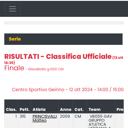
Serie
RISULTATI - Classifica Ufficiale
(12 ott
16:35)
Finale
- Giavellotto g 600 CM
Centro Sportivo Geirino - 12 ott 2024 - 14:00 / 15:00
Clas.
Pett.
Atleta
Anno
Cat.
Team
Prest
1
315
PRINCISVALLI
2009
CM
VB055 GAV
Matteo
GRUPPO
ATLETICA