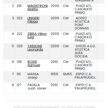
VERBANIA A
2
216
MAGISTRONI
2009
CM
PV421 ATL.
Mattia
CASORATE
PRIMO
3
323
LINGERI
2009
CM
AO002
Filippo
ATLETICA
PONT
DONNAS
4
222
ZIBRA Viktor
2009
CM
PV421 ATL.
luigi
CASORATE
PRIMO
5
326
TASSONE
2009
CM
SV026 A.S.D.
Leonardo
ATLETICA
ALBA
DOCILIA
6
218
ROSSI
2010
CM
PV421 ATL.
Samuel
CASORATE
PRIMO
7
116
MASSA
1959
SM65
ESP01 C.A.
Josep
PALAFRUGELL
8
127
PADILLA
2010
CM
ESP01 C.A.
Juan Javier
PALAFRUGELL
WISE: Sport Events Management - by FIDAL & AM-Linkweb