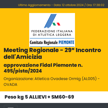
Ultimo Aggiornamento - Data: 12 ottobre 2024 / Ora: 17:38:02
Meeting Regionale - 29° Incontro
dell'Amicizia
approvazione Fidal Piemonte n.
495/pista/2024
Organizzazione: Atletica Ovadese Ormig (AL005) -
OVADA
Peso kg 5 ALLIEVI + SM60-69