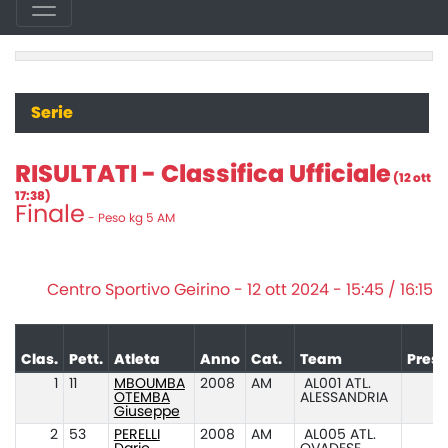
Serie
RISULTATI - Classifica Ufficiale
(12 ott
17:38)
Finale
- Peso kg 5 AM
Centro Sportivo Geirino - 12 ott 2024 - 15:45 / 16:15
Clas.
Pett.
Atleta
Anno
Cat.
Team
Prest
1
11
MBOUMBA
2008
AM
AL001 ATL.
OTEMBA
ALESSANDRIA
Giuseppe
2
53
PERELLI
2008
AM
AL005 ATL.