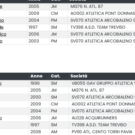
le
2005
JM
MI376 N. ATL. 87
2009
CM
AO002 ATLETICA PONT DONNAS
no
2004
PM
SV070 ATLETICA ARCOBALENO
de
1997
SM
TV398 A.S.D. TEAM TREVISO
ico
2006
JM
SV070 ATLETICA ARCOBALENO
o
2003
PM
SV070 ATLETICA ARCOBALENO
Anno
Cat.
Società
o
1996
SM
VB055 GAV GRUPPO ATLETICA 
2005
JM
MI376 N. ATL. 87
2000
SM
SV070 ATLETICA ARCOBALENO
2009
CM
AO002 ATLETICA PONT DONNA
2004
PM
SV070 ATLETICA ARCOBALENO
o
2006
JM
AL028 ACQUIRUNNERS
1997
SM
TV398 A.S.D. TEAM TREVISO
2008
AM
PV110 ATL. CENTO TORRI PAVIA