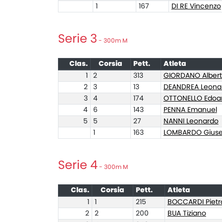
1
167
DI RE Vincenzo
Serie 3
- 300m M
Clas.
Corsia
Pett.
Atleta
1
2
313
GIORDANO Alber
2
3
13
DEANDREA Leona
3
4
174
OTTONELLO Edoa
4
6
143
PENNA Emanuel
5
5
27
NANNI Leonardo
1
163
LOMBARDO Gius
Serie 4
- 300m M
Clas.
Corsia
Pett.
Atleta
1
1
215
BOCCARDI Pietr
2
2
200
BUA Tiziano