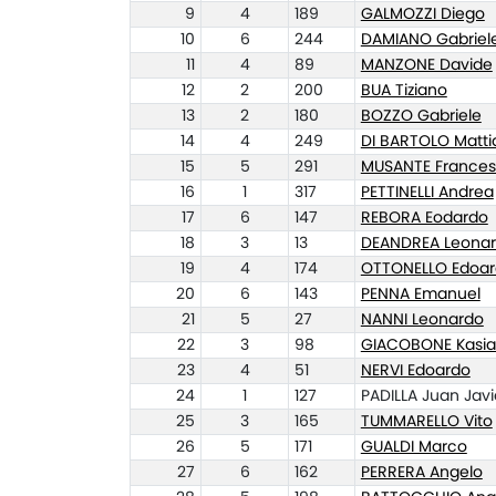
9
4
189
GALMOZZI Diego
10
6
244
DAMIANO Gabriel
11
4
89
MANZONE Davide
12
2
200
BUA Tiziano
13
2
180
BOZZO Gabriele
14
4
249
DI BARTOLO Matti
15
5
291
MUSANTE France
16
1
317
PETTINELLI Andrea
17
6
147
REBORA Eodardo
18
3
13
DEANDREA Leona
19
4
174
OTTONELLO Edoa
20
6
143
PENNA Emanuel
21
5
27
NANNI Leonardo
22
3
98
GIACOBONE Kasi
23
4
51
NERVI Edoardo
24
1
127
PADILLA Juan Javi
25
3
165
TUMMARELLO Vito
26
5
171
GUALDI Marco
27
6
162
PERRERA Angelo