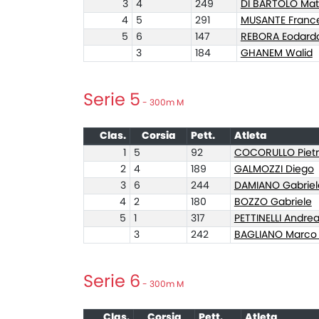
3
4
249
DI BARTOLO Mat
4
5
291
MUSANTE Franc
5
6
147
REBORA Eodard
3
184
GHANEM Walid
Serie 5
- 300m M
Clas.
Corsia
Pett.
Atleta
1
5
92
COCORULLO Piet
2
4
189
GALMOZZI Diego
3
6
244
DAMIANO Gabriel
4
2
180
BOZZO Gabriele
5
1
317
PETTINELLI Andre
3
242
BAGLIANO Marco g
Serie 6
- 300m M
Clas.
Corsia
Pett.
Atleta