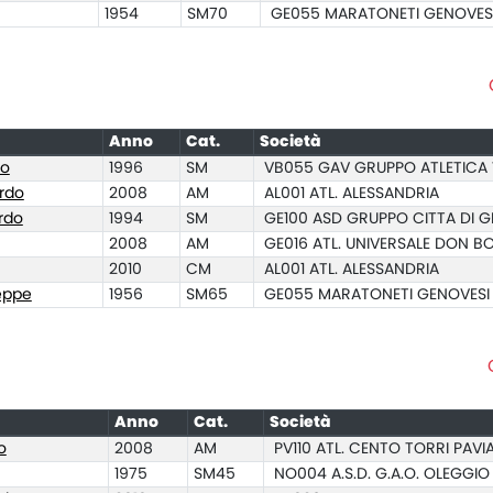
1954
SM70
GE055 MARATONETI GENOVES
Anno
Cat.
Società
to
1996
SM
VB055 GAV GRUPPO ATLETICA 
rdo
2008
AM
AL001 ATL. ALESSANDRIA
rdo
1994
SM
GE100 ASD GRUPPO CITTA DI 
2008
AM
GE016 ATL. UNIVERSALE DON 
2010
CM
AL001 ATL. ALESSANDRIA
eppe
1956
SM65
GE055 MARATONETI GENOVESI
Anno
Cat.
Società
o
2008
AM
PV110 ATL. CENTO TORRI PAVI
1975
SM45
NO004 A.S.D. G.A.O. OLEGGIO