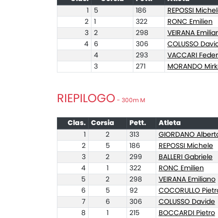
1
5
186
REPOSSI Miche
2
1
322
RONC Emilien
3
2
298
VEIRANA Emilia
4
6
306
COLUSSO Davi
4
293
VACCARI Feder
3
271
MORANDO Mirk
RIEPILOGO
- 300m M
Clas.
Corsia
Pett.
Atleta
1
2
313
GIORDANO Albert
2
5
186
REPOSSI Michele
3
2
299
BALLERI Gabriele
4
1
322
RONC Emilien
5
2
298
VEIRANA Emiliano
6
5
92
COCORULLO Pietr
7
6
306
COLUSSO Davide
8
1
215
BOCCARDI Pietro