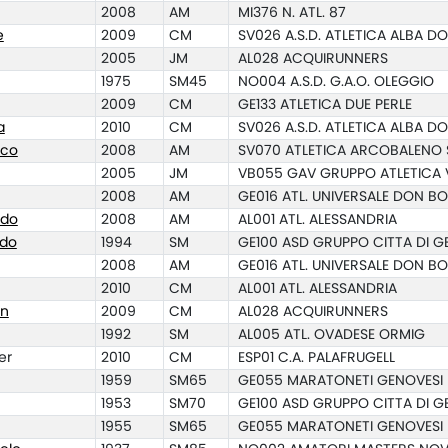
2008
AM
MI376 N. ATL. 87
e
2009
CM
SV026 A.S.D. ATLETICA ALBA DO
2005
JM
AL028 ACQUIRUNNERS
1975
SM45
NO004 A.S.D. G.A.O. OLEGGIO
2009
CM
GE133 ATLETICA DUE PERLE
a
2010
CM
SV026 A.S.D. ATLETICA ALBA DO
sco
2008
AM
SV070 ATLETICA ARCOBALENO
2005
JM
VB055 GAV GRUPPO ATLETICA 
2008
AM
GE016 ATL. UNIVERSALE DON B
rdo
2008
AM
AL001 ATL. ALESSANDRIA
rdo
1994
SM
GE100 ASD GRUPPO CITTA DI 
2008
AM
GE016 ATL. UNIVERSALE DON B
2010
CM
AL001 ATL. ALESSANDRIA
an
2009
CM
AL028 ACQUIRUNNERS
1992
SM
AL005 ATL. OVADESE ORMIG
er
2010
CM
ESP01 C.A. PALAFRUGELL
1959
SM65
GE055 MARATONETI GENOVESI
1953
SM70
GE100 ASD GRUPPO CITTA DI 
1955
SM65
GE055 MARATONETI GENOVESI