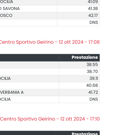
DOCILIA
41.09
O SAVONA
41.38
 BOSCO
42.17
DNS
Centro Sportivo Geirino - 12 ott 2024 - 17:08
Prestazione
38.55
38.70
CILIA
39.11
40.68
VERBANIA A
41.72
CILIA
DNS
Centro Sportivo Geirino - 12 ott 2024 - 17:10
Prestazione