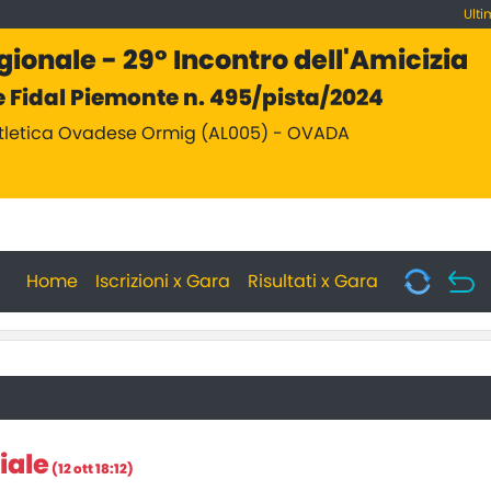
Ulti
ionale - 29° Incontro dell'Amicizia
 Fidal Piemonte n. 495/pista/2024
Atletica Ovadese Ormig (AL005) - OVADA
Home
Iscrizioni x Gara
Risultati x Gara
iale
(12 ott 18:12)