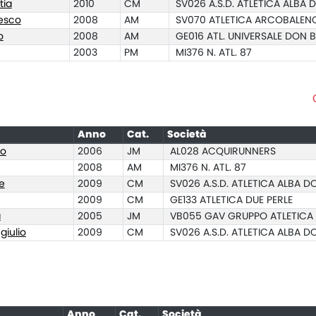
tia
2010
CM
SV026 A.S.D. ATLETICA ALBA 
esco
2008
AM
SV070 ATLETICA ARCOBALEN
o
2008
AM
GE016 ATL. UNIVERSALE DON
2003
PM
MI376 N. ATL. 87
Anno
Cat.
Società
ro
2006
JM
AL028 ACQUIRUNNERS
2008
AM
MI376 N. ATL. 87
e
2009
CM
SV026 A.S.D. ATLETICA ALBA DO
2009
CM
GE133 ATLETICA DUE PERLE
a
2005
JM
VB055 GAV GRUPPO ATLETICA 
iulio
2009
CM
SV026 A.S.D. ATLETICA ALBA DO
Anno
Cat.
Società