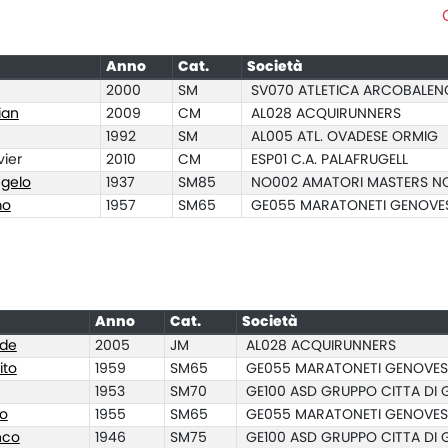
Anno
Cat.
Società
2000
SM
SV070 ATLETICA ARCOBALE
ian
2009
CM
AL028 ACQUIRUNNERS
1992
SM
AL005 ATL. OVADESE ORMIG
vier
2010
CM
ESP01 C.A. PALAFRUGELL
gelo
1937
SM85
NO002 AMATORI MASTERS N
mo
1957
SM65
GE055 MARATONETI GENOVES
Anno
Cat.
Società
de
2005
JM
AL028 ACQUIRUNNERS
ito
1959
SM65
GE055 MARATONETI GENOVES
1953
SM70
GE100 ASD GRUPPO CITTA DI
o
1955
SM65
GE055 MARATONETI GENOVES
nco
1946
SM75
GE100 ASD GRUPPO CITTA DI