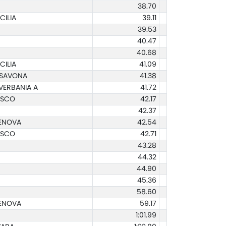
38.70
CILIA
39.11
39.53
40.47
40.68
CILIA
41.09
 SAVONA
41.38
VERBANIA A
41.72
OSCO
42.17
42.37
GENOVA
42.54
OSCO
42.71
43.28
44.32
44.90
45.36
58.60
GENOVA
59.17
1:01.99