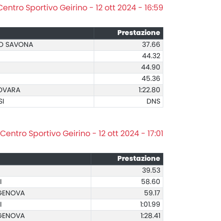
Centro Sportivo Geirino - 12 ott 2024 - 16:59
Prestazione
NO SAVONA
37.66
44.32
44.90
45.36
OVARA
1:22.80
I
DNS
Centro Sportivo Geirino - 12 ott 2024 - 17:01
Prestazione
39.53
I
58.60
 GENOVA
59.17
I
1:01.99
 GENOVA
1:28.41