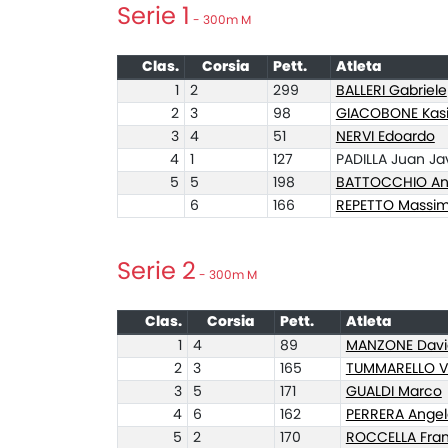
Serie 1
- 300m M
Clas.
Corsia
Pett.
Atleta
1
2
299
BALLERI Gabriele
2
3
98
GIACOBONE Kas
3
4
51
NERVI Edoardo
4
1
127
PADILLA Juan Ja
5
5
198
BATTOCCHIO An
6
166
REPETTO Massi
Serie 2
- 300m M
Clas.
Corsia
Pett.
Atleta
1
4
89
MANZONE Davi
2
3
165
TUMMARELLO V
3
5
171
GUALDI Marco
4
6
162
PERRERA Angel
5
2
170
ROCCELLA Fra